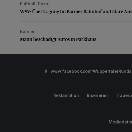
Fußball-Pokal
WSV: Übertragung im Barmer Bahnhof und klare An
WSV: Übertragung im Barmer Bahnhof und klare An
Barmen
Mann beschädigt Autos in Parkhaus
Mann beschädigt Autos in Parkhaus
www.facebook.com/WuppertalerRunds
Reklamation
Inserieren
Trauerp
Mediadate