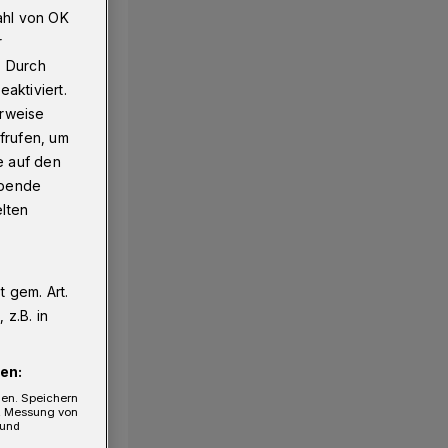
ahl von OK
r
. Durch
aktiviert.
erweise
frufen, um
e auf den
ebende
elten
 gem. Art.
z.B. in
en:
gen. Speichern
e, Messung von
 und