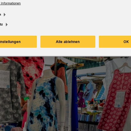
 Informationen
m
tz
instellungen
Alle ablehnen
OK