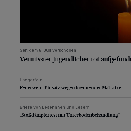
Seit dem 8. Juli verschollen
Vermisster Jugendlicher tot aufgefund
Langerfeld
Feuerwehr-Einsatz wegen brennender Matratze
Feuerwehr-Einsatz wegen brennender Matratze
Briefe von Leserinnen und Lesern
„Stoßdämpfertest mit Unterbodenbehandlung“
„Stoßdämpfertest mit Unterbodenbehandlung“