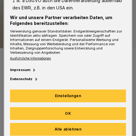
1 lit. a DSGVO auch die Datenverarbeitung außerhalb
des EWR, z.B. in den USA ein.
Wir und unsere Partner verarbeiten Daten, um
Folgendes bereitzustellen:
Verwendung genauer Standortdaten. Endgeräteeigenschaften zur
Identifikation aktiv abfragen. Speichern von oder Zugriff auf
Informationen auf einem Endgerät. Personalisierte Werbung und
Inhalte, Messung von Werbeleistung und der Performance von
Inhalten, Zielgruppenforschung sowie Entwicklung und
Verbesserung von Angeboten.
Kami Maltz.
Ausführliche Informationen
Foto: Zohar Ralt
Impressum
Datenschutz
Einstellungen
Kami Malz hat viele Jahre in Brooklyn
verbracht, gehört seit 2010 zur lebendigen
OK
Musikszene von Tel Aviv – und ist jetzt zum
zweiten Mal auf Deutschland-Tournee.
Alle ablehnen