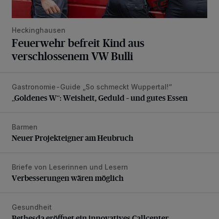
Heckinghausen
Feuerwehr befreit Kind aus
verschlossenem VW Bulli
Gastronomie-Guide „So schmeckt Wuppertal!“
„Goldenes W“: Weisheit, Geduld – und gutes Essen
„Goldenes W“: Weisheit, Geduld – und gutes Essen
Barmen
Neuer Projekteigner am Heubruch
Neuer Projekteigner am Heubruch
Briefe von Leserinnen und Lesern
Verbesserungen wären möglich
Verbesserungen wären möglich
Gesundheit
Bethesda eröffnet ein innovatives Callcenter
Bethesda eröffnet ein innovatives Callcenter