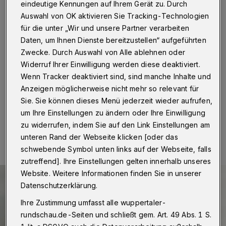
„Bandfabrik“
eindeutige Kennungen auf Ihrem Gerät zu. Durch
Auswahl von OK aktivieren Sie Tracking-Technologien
Wuppertal
·
Die für ihr Autoharp-Spiel bekannte
für die unter „Wir und unsere Partner verarbeiten
israelische Singer-Songwriterin Kami Maltz tritt mit dem
Daten, um Ihnen Dienste bereitzustellen“ aufgeführten
aus Münster stammenden Jazz-Schlagzeuger Stefan
Zwecke. Durch Auswahl von Alle ablehnen oder
Vidal Schneider am Dienstag (26. September 2023)
Widerruf Ihrer Einwilligung werden diese deaktiviert.
um 20 Uhr in der „Bandfabrik“ an der Schwelmer
Wenn Tracker deaktiviert sind, sind manche Inhalte und
Straße 133 auf.
Anzeigen möglicherweise nicht mehr so relevant für
Sie. Sie können dieses Menü jederzeit wieder aufrufen,
um Ihre Einstellungen zu ändern oder Ihre Einwilligung
24.09.2023 , 12:00 Uhr
Eine Minute Lesezeit
zu widerrufen, indem Sie auf den Link Einstellungen am
unteren Rand der Webseite klicken [oder das
schwebende Symbol unten links auf der Webseite, falls
zutreffend]. Ihre Einstellungen gelten innerhalb unseres
Website. Weitere Informationen finden Sie in unserer
Datenschutzerklärung.
Ihre Zustimmung umfasst alle wuppertaler-
rundschau.de-Seiten und schließt gem. Art. 49 Abs. 1 S.