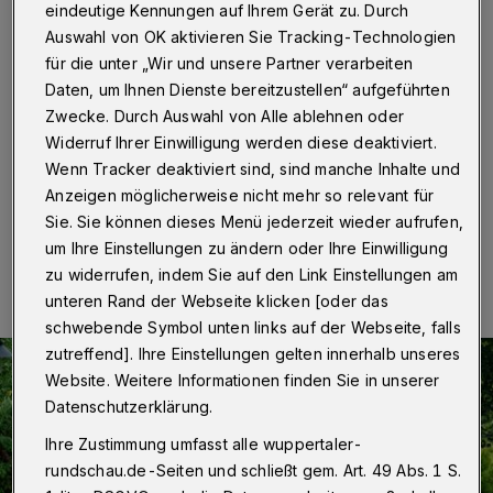
der Hardt
eindeutige Kennungen auf Ihrem Gerät zu. Durch
Auswahl von OK aktivieren Sie Tracking-Technologien
Wuppertal
·
Ein Spaziergang durch den herbstlichen
für die unter „Wir und unsere Partner verarbeiten
Botanischen Garten in Wuppertal mit kleinen
Daten, um Ihnen Dienste bereitzustellen“ aufgeführten
Geschichten und Gedichten findet am Sonntag (24.
Zwecke. Durch Auswahl von Alle ablehnen oder
September 2023) ab 11 Uhr statt. Treffpunkt ist am
Widerruf Ihrer Einwilligung werden diese deaktiviert.
Garteneingang neben dem Elisenturm.
Wenn Tracker deaktiviert sind, sind manche Inhalte und
Anzeigen möglicherweise nicht mehr so relevant für
Sie. Sie können dieses Menü jederzeit wieder aufrufen,
21.09.2023 , 10:30 Uhr
Eine Minute Lesezeit
um Ihre Einstellungen zu ändern oder Ihre Einwilligung
zu widerrufen, indem Sie auf den Link Einstellungen am
unteren Rand der Webseite klicken [oder das
schwebende Symbol unten links auf der Webseite, falls
zutreffend]. Ihre Einstellungen gelten innerhalb unseres
Website. Weitere Informationen finden Sie in unserer
Datenschutzerklärung.
Ihre Zustimmung umfasst alle wuppertaler-
rundschau.de-Seiten und schließt gem. Art. 49 Abs. 1 S.