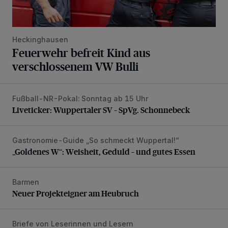
Heckinghausen
Feuerwehr befreit Kind aus
verschlossenem VW Bulli
Fußball-NR-Pokal: Sonntag ab 15 Uhr
Liveticker: Wuppertaler SV – SpVg. Schonnebeck
Liveticker: Wuppertaler SV – SpVg. Schonnebeck
Gastronomie-Guide „So schmeckt Wuppertal!“
„Goldenes W“: Weisheit, Geduld – und gutes Essen
„Goldenes W“: Weisheit, Geduld – und gutes Essen
Barmen
Neuer Projekteigner am Heubruch
Neuer Projekteigner am Heubruch
Briefe von Leserinnen und Lesern
Verbesserungen wären möglich