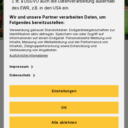
1 lit. a DSGVO auch die Datenverarbeitung außerhalb
des EWR, z.B. in den USA ein.
Wir und unsere Partner verarbeiten Daten, um
Folgendes bereitzustellen:
Verwendung genauer Standortdaten. Endgeräteeigenschaften zur
Identifikation aktiv abfragen. Speichern von oder Zugriff auf
Informationen auf einem Endgerät. Personalisierte Werbung und
Inhalte, Messung von Werbeleistung und der Performance von
Der Botanische Garten bietet Platz für ausgiebige Spaziergänge.
Inhalten, Zielgruppenforschung sowie Entwicklung und
Verbesserung von Angeboten.
Foto: Achim Otto
Ausführliche Informationen
Impressum
Datenschutz
Margret Schakel vom Förderverein des
Einstellungen
Botanischen Gartens erzählt auf einem
Rundgang Geschichten zu ausgewählten
OK
Pflanzen und zeigt verschiedene
Pflanzengallen. Diese Anomalien im
Alle ablehnen