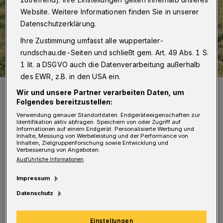
Website. Weitere Informationen finden Sie in unserer
Datenschutzerklärung.
Ihre Zustimmung umfasst alle wuppertaler-
rundschau.de-Seiten und schließt gem. Art. 49 Abs. 1 S.
1 lit. a DSGVO auch die Datenverarbeitung außerhalb
des EWR, z.B. in den USA ein.
Björn Nonnweiler.
Wir und unsere Partner verarbeiten Daten, um
Foto: Lea Nonnweiler
Folgendes bereitzustellen:
Verwendung genauer Standortdaten. Endgeräteeigenschaften zur
Identifikation aktiv abfragen. Speichern von oder Zugriff auf
Informationen auf einem Endgerät. Personalisierte Werbung und
Inhalte, Messung von Werbeleistung und der Performance von
Inhalten, Zielgruppenforschung sowie Entwicklung und
Verbesserung von Angeboten.
N
Ausführliche Informationen
onnweilers Texte sind oft tiefsinnig und
regen zum Nachdenken an. Die
Impressum
fröhlichen Seiten des Lebens lässt er nicht
Datenschutz
aus, und so finden hei­tere wie auch
hoffnungsvolle Lieder einen Platz in seinem
Einstellungen