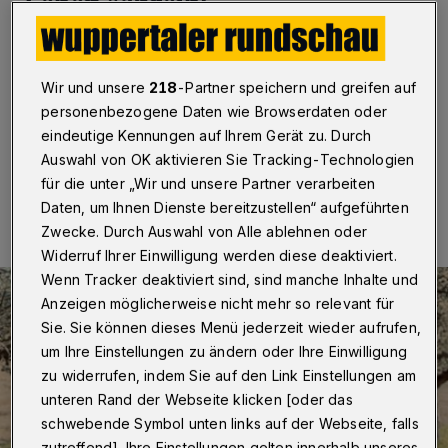
Leben schreibt
Wuppertal
·
Der Liedermacher Björn Nonnweiler macht
am 12. Juli 2025 Halt in Wuppertal und gibt um 20 Uhr
Wir und unsere
218
-Partner speichern und greifen auf
ein Konzert in der Bandfabrik (Schwelmer Straße 133).
personenbezogene Daten wie Browserdaten oder
eindeutige Kennungen auf Ihrem Gerät zu. Durch
Auswahl von OK aktivieren Sie Tracking-Technologien
09.07.2025 , 10:05 Uhr
Eine Minute Lesezeit
für die unter „Wir und unsere Partner verarbeiten
Daten, um Ihnen Dienste bereitzustellen“ aufgeführten
Zwecke. Durch Auswahl von Alle ablehnen oder
Widerruf Ihrer Einwilligung werden diese deaktiviert.
Wenn Tracker deaktiviert sind, sind manche Inhalte und
Anzeigen möglicherweise nicht mehr so relevant für
Sie. Sie können dieses Menü jederzeit wieder aufrufen,
um Ihre Einstellungen zu ändern oder Ihre Einwilligung
zu widerrufen, indem Sie auf den Link Einstellungen am
unteren Rand der Webseite klicken [oder das
schwebende Symbol unten links auf der Webseite, falls
zutreffend]. Ihre Einstellungen gelten innerhalb unseres