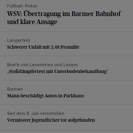
Fußball-Pokal
WSV: Übertragung im Barmer Bahnhof
und klare Ansage
Langerfeld
Schwerer Unfall mit 2,48 Promille
Schwerer Unfall mit 2,48 Promille
Briefe von Leserinnen und Lesern
„Stoßdämpfertest mit Unterbodenbehandlung“
„Stoßdämpfertest mit Unterbodenbehandlung“
Barmen
Mann beschädigt Autos in Parkhaus
Mann beschädigt Autos in Parkhaus
Seit dem 8. Juli verschollen
Vermisster Jugendlicher tot aufgefunden
Vermisster Jugendlicher tot aufgefunden