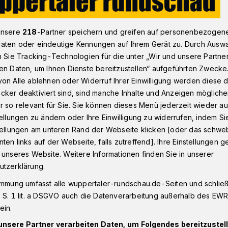
unsere
218
-Partner speichern und greifen auf personenbezogen
est in Wuppertal an und auf der Wupper​
aten oder eindeutige Kennungen auf Ihrem Gerät zu. Durch Ausw
n Sie Tracking-Technologien für die unter „Wir und unsere Partne
en Daten, um Ihnen Dienste bereitzustellen“ aufgeführten Zwecke
on Alle ablehnen oder Widerruf Ihrer Einwilligung werden diese de
cker deaktiviert sind, sind manche Inhalte und Anzeigen möglich
enfest an und auf
r so relevant für Sie. Sie können dieses Menü jederzeit wieder au
tellungen zu ändern oder Ihre Einwilligung zu widerrufen, indem Si
stellungen am unteren Rand der Webseite klicken [oder das schw
ten links auf der Webseite, falls zutreffend]. Ihre Einstellungen g
 unseres Website. Weitere Informationen finden Sie in unserer
utzerklärung.
Islandufer findet am Samstag (29. Juni
inzwischen traditionelle Piratenfest statt.
immung umfasst alle wuppertaler-rundschau.de-Seiten und schließt
 S. 1 lit. a DSGVO auch die Datenverarbeitung außerhalb des EWR, 
ür alle etwas.
ein.
unsere Partner verarbeiten Daten, um Folgendes bereitzustell