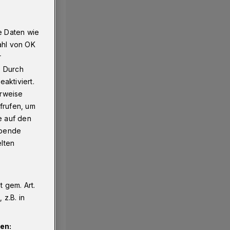
e Daten wie
ahl von OK
r
. Durch
aktiviert.
erweise
frufen, um
e auf den
ebende
elten
 gem. Art.
z.B. in
en: