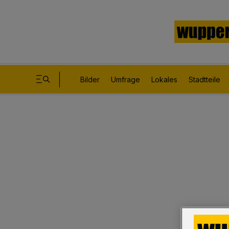
Bilder
Umfrage
Lokales
Stadtteile