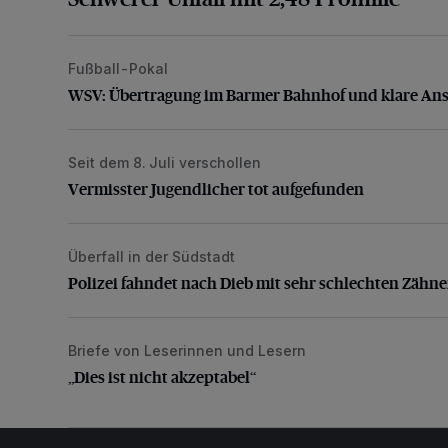
Fußball-Pokal
WSV: Übertragung im Barmer Bahnhof und klare An
WSV: Übertragung im Barmer Bahnhof und klare An
Seit dem 8. Juli verschollen
Vermisster Jugendlicher tot aufgefunden
Vermisster Jugendlicher tot aufgefunden
Überfall in der Südstadt
Polizei fahndet nach Dieb mit sehr schlechten Zähne
Polizei fahndet nach Dieb mit sehr schlechten Zähn
Briefe von Leserinnen und Lesern
„Dies ist nicht akzeptabel“
„Dies ist nicht akzeptabel“