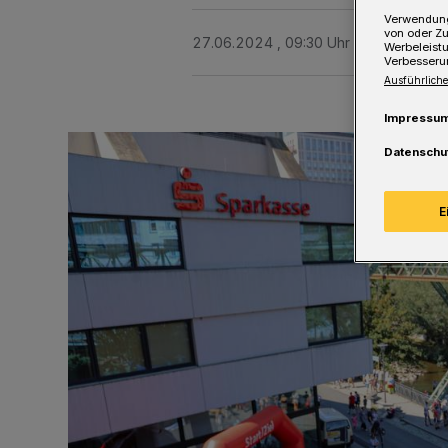
Verwendung
von oder Zu
27.06.2024 , 09:30 Uhr
Eine Minute 
Werbeleist
Verbesseru
Ausführliche
Impressu
Datenschu
E