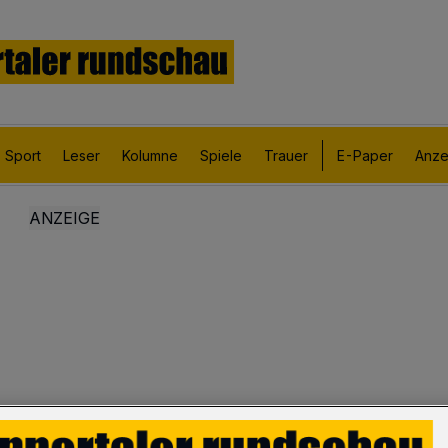
Sport
Leser
Kolumne
Spiele
Trauer
E-Paper
Anze