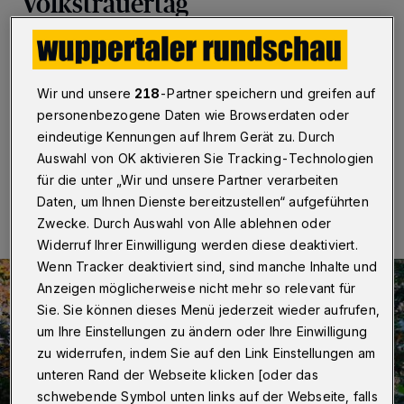
Volkstrauertag
Wuppertal
·
Am zentralen Volkstrauertag am Sonntag
(17. November 2019) kann der Opfer von Krieg und
Gewaltherrschaft an verschiedenen Orten in Wuppertal
Wir und unsere
218
-Partner speichern und greifen auf
gedacht werden. Wir haben einen Überblick.
personenbezogene Daten wie Browserdaten oder
eindeutige Kennungen auf Ihrem Gerät zu. Durch
Auswahl von OK aktivieren Sie Tracking-Technologien
13.11.2019 , 13:00 Uhr
Eine Minute Lesezeit
für die unter „Wir und unsere Partner verarbeiten
Daten, um Ihnen Dienste bereitzustellen“ aufgeführten
Zwecke. Durch Auswahl von Alle ablehnen oder
Widerruf Ihrer Einwilligung werden diese deaktiviert.
Wenn Tracker deaktiviert sind, sind manche Inhalte und
Anzeigen möglicherweise nicht mehr so relevant für
Sie. Sie können dieses Menü jederzeit wieder aufrufen,
um Ihre Einstellungen zu ändern oder Ihre Einwilligung
zu widerrufen, indem Sie auf den Link Einstellungen am
unteren Rand der Webseite klicken [oder das
schwebende Symbol unten links auf der Webseite, falls