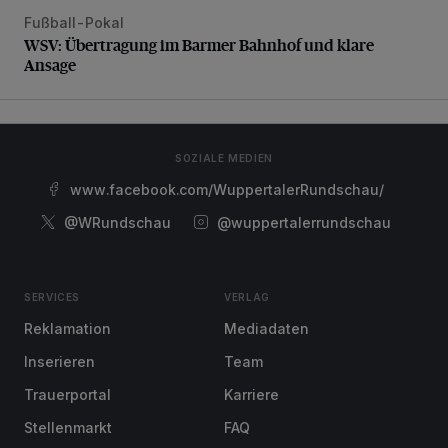
Fußball-Pokal
WSV: Übertragung im Barmer Bahnhof und klare Ansage
WSV: Übertragung im Barmer Bahnhof und klare
Ansage
SOZIALE MEDIEN
www.facebook.com/WuppertalerRundschau/
@WRundschau
@wuppertalerrundschau
SERVICES
VERLAG
Reklamation
Mediadaten
Inserieren
Team
Trauerportal
Karriere
Stellenmarkt
FAQ