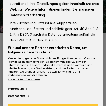
zutreffend]. Ihre Einstellungen gelten innerhalb unseres
Website. Weitere Informationen finden Sie in unserer
Datenschutzerklärung.
Ihre Zustimmung umfasst alle wuppertaler-
rundschau.de-Seiten und schließt gem. Art. 49 Abs. 1 S.
1 lit. a DSGVO auch die Datenverarbeitung außerhalb
Symbolbild.
des EWR, z.B. in den USA ein.
Foto: Achim Otto
Wir und unsere Partner verarbeiten Daten, um
Folgendes bereitzustellen:
Verwendung genauer Standortdaten. Endgeräteeigenschaften zur
Identifikation aktiv abfragen. Speichern von oder Zugriff auf
Informationen auf einem Endgerät. Personalisierte Werbung und
Inhalte, Messung von Werbeleistung und der Performance von
U
Inhalten, Zielgruppenforschung sowie Entwicklung und
m 10 Uhr findet eine Gedenkfeier der
Verbesserung von Angeboten.
Bezirksvertretung am Ehrenmal
Ausführliche Informationen
Lüntenbeck statt. Um 11 Uhr findet die zentrale
Impressum
Trauerfeier der Stadt Wuppertal auf dem
Datenschutz
Ehrenfriedhof Barmen an der Lönsstraße statt.