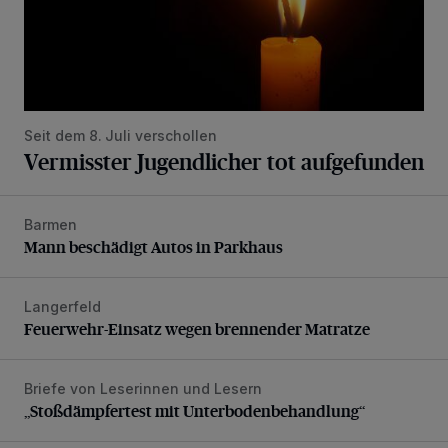
Seit dem 8. Juli verschollen
Vermisster Jugendlicher tot aufgefunden
Barmen
Mann beschädigt Autos in Parkhaus
Mann beschädigt Autos in Parkhaus
Langerfeld
Feuerwehr-Einsatz wegen brennender Matratze
Feuerwehr-Einsatz wegen brennender Matratze
Briefe von Leserinnen und Lesern
„Stoßdämpfertest mit Unterbodenbehandlung“
„Stoßdämpfertest mit Unterbodenbehandlung“