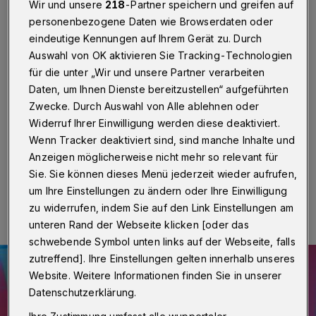
bewusstlos in Wohnung
Wir und unsere
218
-Partner speichern und greifen auf
personenbezogene Daten wie Browserdaten oder
Wuppertal
·
Bei einem Einsatz in der Klarastraße haben
eindeutige Kennungen auf Ihrem Gerät zu. Durch
am Donnerstagabend (7. April 2022) gegen 19:40 Uhr
Auswahl von OK aktivieren Sie Tracking-Technologien
die Kohlendioxid-Warner der Rettungsdienstkräfte
für die unter „Wir und unsere Partner verarbeiten
angeschlagen. Die Bewohnerinnen und Bewohner der
Daten, um Ihnen Dienste bereitzustellen“ aufgeführten
Räume wurden evakuiert, anschließend wurde das
Zwecke. Durch Auswahl von Alle ablehnen oder
gesamte Gebäude geräumt. Eine Jugendliche war
bewusstlos.
Widerruf Ihrer Einwilligung werden diese deaktiviert.
Wenn Tracker deaktiviert sind, sind manche Inhalte und
Anzeigen möglicherweise nicht mehr so relevant für
Sie. Sie können dieses Menü jederzeit wieder aufrufen,
07.04.2022 , 22:11 Uhr
Eine Minute Lesezeit
um Ihre Einstellungen zu ändern oder Ihre Einwilligung
zu widerrufen, indem Sie auf den Link Einstellungen am
unteren Rand der Webseite klicken [oder das
schwebende Symbol unten links auf der Webseite, falls
zutreffend]. Ihre Einstellungen gelten innerhalb unseres
Website. Weitere Informationen finden Sie in unserer
Datenschutzerklärung.