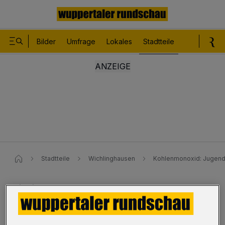
Bilder
Umfrage
Lokales
Stadtteile
Sport
Le
Stadtteile
Wichlinghausen
Kohlenmonoxid: Jugend
Wichlinghausen
Kohlenmonoxid: Jugendliche