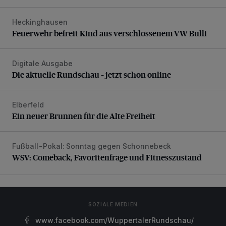
Heckinghausen
Feuerwehr befreit Kind aus verschlossenem VW Bulli
Feuerwehr befreit Kind aus verschlossenem VW Bulli
Digitale Ausgabe
Die aktuelle Rundschau – jetzt schon online
Die aktuelle Rundschau – jetzt schon online
Elberfeld
Ein neuer Brunnen für die Alte Freiheit
Ein neuer Brunnen für die Alte Freiheit
Fußball-Pokal: Sonntag gegen Schonnebeck
WSV: Comeback, Favoritenfrage und Fitnesszustand
WSV: Comeback, Favoritenfrage und Fitnesszustand
SOZIALE MEDIEN
www.facebook.com/WuppertalerRundschau/