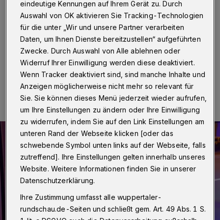
Ausdehnung
eindeutige Kennungen auf Ihrem Gerät zu. Durch
Auswahl von OK aktivieren Sie Tracking-Technologien
Wuppertal
·
In der Freiheitstraße hat am Dienstag (8.
für die unter „Wir und unsere Partner verarbeiten
März 2022) gegen 22:50 Uhr ein Kleinbus gebrannt.
Daten, um Ihnen Dienste bereitzustellen“ aufgeführten
Zwecke. Durch Auswahl von Alle ablehnen oder
Widerruf Ihrer Einwilligung werden diese deaktiviert.
Wenn Tracker deaktiviert sind, sind manche Inhalte und
09.03.2022 , 10:27 Uhr
Eine Minute Lesezeit
Anzeigen möglicherweise nicht mehr so relevant für
Sie. Sie können dieses Menü jederzeit wieder aufrufen,
um Ihre Einstellungen zu ändern oder Ihre Einwilligung
zu widerrufen, indem Sie auf den Link Einstellungen am
unteren Rand der Webseite klicken [oder das
schwebende Symbol unten links auf der Webseite, falls
zutreffend]. Ihre Einstellungen gelten innerhalb unseres
Website. Weitere Informationen finden Sie in unserer
Datenschutzerklärung.
Ihre Zustimmung umfasst alle wuppertaler-
rundschau.de-Seiten und schließt gem. Art. 49 Abs. 1 S.