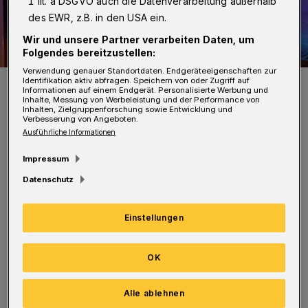
1 lit. a DSGVO auch die Datenverarbeitung außerhalb
des EWR, z.B. in den USA ein.
Wir und unsere Partner verarbeiten Daten, um
Folgendes bereitzustellen:
Verwendung genauer Standortdaten. Endgeräteeigenschaften zur
Symbolfoto.
Identifikation aktiv abfragen. Speichern von oder Zugriff auf
Informationen auf einem Endgerät. Personalisierte Werbung und
Foto: Christoph Petersen
Inhalte, Messung von Werbeleistung und der Performance von
Inhalten, Zielgruppenforschung sowie Entwicklung und
Verbesserung von Angeboten.
Ausführliche Informationen
Impressum
Datenschutz
Die Feuerwehr verhinderte, dass die Flammen
auf angrenzende Wohnungen übergriffen. Die
Einstellungen
Einsatzkräfte löschten brennenden Diesel ab
und kontrollierten die Wohnungen auf eine
OK
erhöhte Rauchgaskonzentration. Es wurden
keine bedenklichen Werte festgestellt.
Alle ablehnen