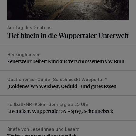
Am Tag des Geotops
Tief hinein in die Wuppertaler Unterwelt
Heckinghausen
Feuerwehr befreit Kind aus verschlossenem VW Bulli
Feuerwehr befreit Kind aus verschlossenem VW Bulli
Gastronomie-Guide „So schmeckt Wuppertal!“
„Goldenes W“: Weisheit, Geduld – und gutes Essen
„Goldenes W“: Weisheit, Geduld – und gutes Essen
Fußball-NR-Pokal: Sonntag ab 15 Uhr
Liveticker: Wuppertaler SV – SpVg. Schonnebeck
Liveticker: Wuppertaler SV – SpVg. Schonnebeck
Briefe von Leserinnen und Lesern
Verbesserungen wären möglich
Verbesserungen wären möglich