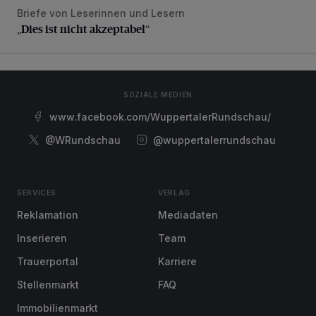
Briefe von Leserinnen und Lesern
„Dies ist nicht akzeptabel“
„Dies ist nicht akzeptabel“
SOZIALE MEDIEN
www.facebook.com/WuppertalerRundschau/
@WRundschau
@wuppertalerrundschau
SERVICES
VERLAG
Reklamation
Mediadaten
Inserieren
Team
Trauerportal
Karriere
Stellenmarkt
FAQ
Immobilienmarkt