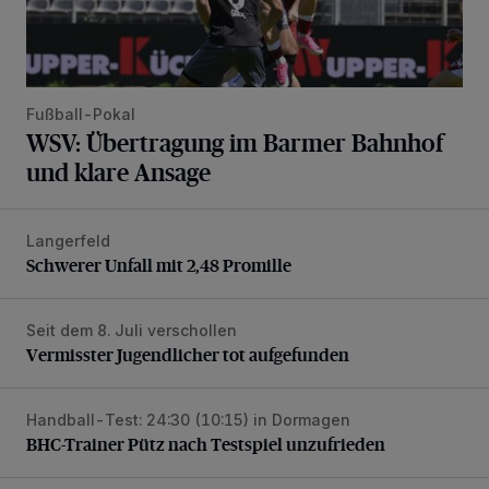
Fußball-Pokal
WSV: Übertragung im Barmer Bahnhof
und klare Ansage
Langerfeld
Schwerer Unfall mit 2,48 Promille
Schwerer Unfall mit 2,48 Promille
Seit dem 8. Juli verschollen
Vermisster Jugendlicher tot aufgefunden
Vermisster Jugendlicher tot aufgefunden
Handball-Test: 24:30 (10:15) in Dormagen
BHC-Trainer Pütz nach Testspiel unzufrieden
BHC-Trainer Pütz nach Testspiel unzufrieden