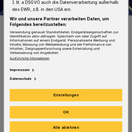
1 lit. a DSGVO auch die Datenverarbeitung außerhalb
des EWR, z.B. in den USA ein.
Wir und unsere Partner verarbeiten Daten, um
Symbolfoto.
Folgendes bereitzustellen:
Foto: Polizei
Verwendung genauer Standortdaten. Endgeräteeigenschaften zur
Identifikation aktiv abfragen. Speichern von oder Zugriff auf
Informationen auf einem Endgerät. Personalisierte Werbung und
Inhalte, Messung von Werbeleistung und der Performance von
Inhalten, Zielgruppenforschung sowie Entwicklung und
Verbesserung von Angeboten.
Ausführliche Informationen
Er drohte der Angestellten mit einer Pistole
Impressum
und verlangte Bargeld. Zugleich schubste er
Datenschutz
die 62-Jährige, wodurchsie eine leichte
Verletzung erlitt. Mit seiner Beute flüchtete
Einstellungen
der Räuber in Richtung Oststraße. Der
Kriminelle war mit einer blauen Jeans und
OK
einem grauen Anorak bekleidet.
Alle ablehnen