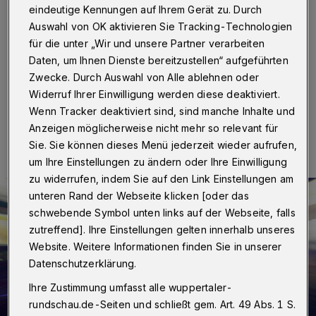
eindeutige Kennungen auf Ihrem Gerät zu. Durch
Wuppertal
·
Am Montag (10. Januar 2022) überfiel
ein bislang unbekannter Mann gegen 17.50 Uhr auf der
Auswahl von OK aktivieren Sie Tracking-Technologien
Straße Am Diek in Wuppertal-Wichlinghausen eine
für die unter „Wir und unsere Partner verarbeiten
Angestellte in einer Bäckerei.
Daten, um Ihnen Dienste bereitzustellen“ aufgeführten
Zwecke. Durch Auswahl von Alle ablehnen oder
Widerruf Ihrer Einwilligung werden diese deaktiviert.
Wenn Tracker deaktiviert sind, sind manche Inhalte und
11.01.2022 , 11:30 Uhr
Eine Minute Lesezeit
Anzeigen möglicherweise nicht mehr so relevant für
Sie. Sie können dieses Menü jederzeit wieder aufrufen,
um Ihre Einstellungen zu ändern oder Ihre Einwilligung
zu widerrufen, indem Sie auf den Link Einstellungen am
unteren Rand der Webseite klicken [oder das
schwebende Symbol unten links auf der Webseite, falls
zutreffend]. Ihre Einstellungen gelten innerhalb unseres
Website. Weitere Informationen finden Sie in unserer
Datenschutzerklärung.
Ihre Zustimmung umfasst alle wuppertaler-
rundschau.de-Seiten und schließt gem. Art. 49 Abs. 1 S.