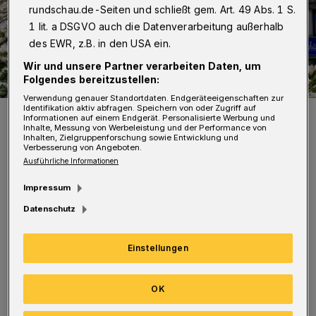
rundschau.de-Seiten und schließt gem. Art. 49 Abs. 1 S.
1 lit. a DSGVO auch die Datenverarbeitung außerhalb
des EWR, z.B. in den USA ein.
Wir und unsere Partner verarbeiten Daten, um
Folgendes bereitzustellen:
Verwendung genauer Standortdaten. Endgeräteeigenschaften zur
Identifikation aktiv abfragen. Speichern von oder Zugriff auf
Die Schwebebahn in Vohwinkel – ab August auch nur noch am
Informationen auf einem Endgerät. Personalisierte Werbung und
Wochenende.
Inhalte, Messung von Werbeleistung und der Performance von
Inhalten, Zielgruppenforschung sowie Entwicklung und
Foto: Achim Otto
Verbesserung von Angeboten.
Ausführliche Informationen
Impressum
Datenschutz
Die SPD hat die Verwaltung beauftragt, den
Einstellungen
Vorschlag bis zur nächsten Sitzung der
Bezirksvertretung am 19. August „eingehend“
OK
zu prüfen.