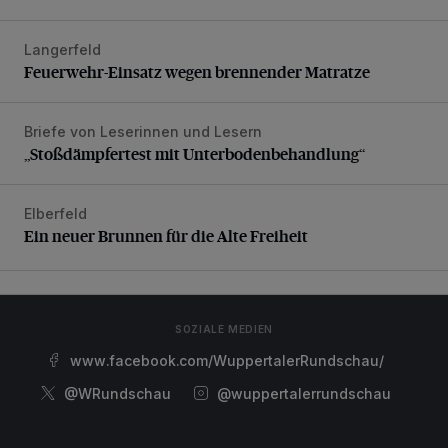
Langerfeld
Feuerwehr-Einsatz wegen brennender Matratze
Feuerwehr-Einsatz wegen brennender Matratze
Briefe von Leserinnen und Lesern
„Stoßdämpfertest mit Unterbodenbehandlung“
„Stoßdämpfertest mit Unterbodenbehandlung“
Elberfeld
Ein neuer Brunnen für die Alte Freiheit
Ein neuer Brunnen für die Alte Freiheit
SOZIALE MEDIEN
www.facebook.com/WuppertalerRundschau/
@WRundschau
@wuppertalerrundschau