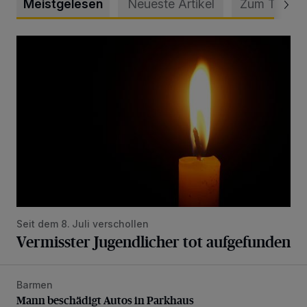
Meistgelesen
Neueste Artikel
Zum Thema
Vermisster Jugendlicher tot aufgefunden
Seit dem 8. Juli verschollen
Vermisster Jugendlicher tot aufgefunden
Barmen
Mann beschädigt Autos in Parkhaus
Mann beschädigt Autos in Parkhaus