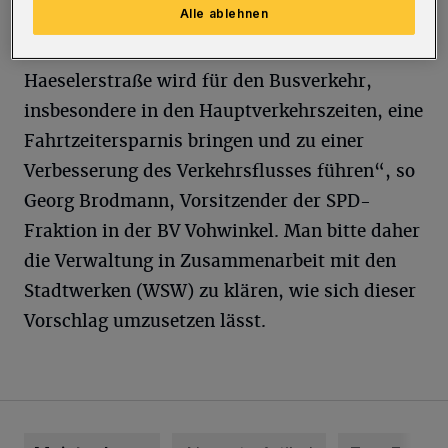
Alle ablehnen
„Ein solcher vorübergehender ,Bypass‘ zur
stark befahrenen Grotenbeck und
Haeselerstraße wird für den Busverkehr,
insbesondere in den Hauptverkehrszeiten, eine
Fahrtzeitersparnis bringen und zu einer
Verbesserung des Verkehrsflusses führen“, so
Georg Brodmann, Vorsitzender der SPD-
Fraktion in der BV Vohwinkel. Man bitte daher
die Verwaltung in Zusammenarbeit mit den
Stadtwerken (WSW) zu klären, wie sich dieser
Vorschlag umzusetzen lässt.