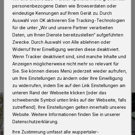
entgegen der Einbahnstraße?
personenbezogene Daten wie Browserdaten oder
eindeutige Kennungen auf Ihrem Gerät zu. Durch
Wuppertal
·
Die Vohwinkeler SPD spricht sich dafür
Auswahl von OK aktivieren Sie Tracking-Technologien
aus, während des Ausfalls der Schwebebahn die
für die unter „Wir und unsere Partner verarbeiten
Einbahnstraße von der Schillerstraße bis zur Kreuzung
Hammerstein für den Busverkehr freizugeben. Sie greift
Daten, um Ihnen Dienste bereitzustellen“ aufgeführten
damit einen Vorschlag aus der Bürgerschaft auf.
Zwecke. Durch Auswahl von Alle ablehnen oder
Widerruf Ihrer Einwilligung werden diese deaktiviert.
Wenn Tracker deaktiviert sind, sind manche Inhalte und
Anzeigen möglicherweise nicht mehr so relevant für
22.07.2020 , 22:16 Uhr
Eine Minute Lesezeit
Sie. Sie können dieses Menü jederzeit wieder aufrufen,
um Ihre Einstellungen zu ändern oder Ihre Einwilligung
zu widerrufen, indem Sie auf den Link Einstellungen am
unteren Rand der Webseite klicken [oder das
schwebende Symbol unten links auf der Webseite, falls
zutreffend]. Ihre Einstellungen gelten innerhalb unseres
Website. Weitere Informationen finden Sie in unserer
Datenschutzerklärung.
Ihre Zustimmung umfasst alle wuppertaler-