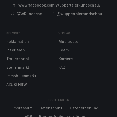
www.facebook.com/WuppertalerRundschau/
@WRundschau
@wuppertalerrundschau
SERVICES
VERLAG
Reklamation
Mediadaten
Inserieren
Team
Trauerportal
Karriere
Stellenmarkt
FAQ
Immobilienmarkt
AZUBI NRW
RECHTLICHES
Impressum
Datenschutz
Datenerhebung
AGB
Barrierefreiheitserklärung