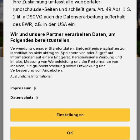
Ihre Zustimmung umfasst alle wuppertaler-
rundschau.de-Seiten und schließt gem. Art. 49 Abs. 1 S.
1 lit. a DSGVO auch die Datenverarbeitung außerhalb
des EWR, z.B. in den USA ein.
Wir und unsere Partner verarbeiten Daten, um
Folgendes bereitzustellen:
Verwendung genauer Standortdaten. Endgeräteeigenschaften zur
Identifikation aktiv abfragen. Speichern von oder Zugriff auf
Informationen auf einem Endgerät. Personalisierte Werbung und
Inhalte, Messung von Werbeleistung und der Performance von
Symbolbild.
Inhalten, Zielgruppenforschung sowie Entwicklung und
Verbesserung von Angeboten.
Foto: Achim Otto
Ausführliche Informationen
Impressum
Datenschutz
W
ie der Spielplatz mit seiner großen
Einstellungen
Rasenfläche und großen Bäumen nach
der Generalüberholung aussehen soll, war im
OK
Vorfeld der Arbeiten bei den Kindern erfragt