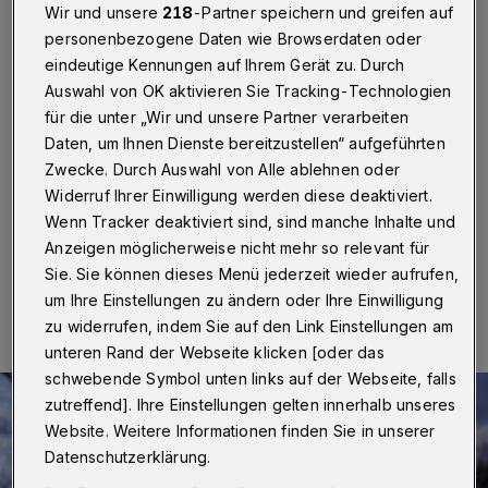
Engelshöhe wird bis zum
Wir und unsere
218
-Partner speichern und greifen auf
Sommer saniert
personenbezogene Daten wie Browserdaten oder
eindeutige Kennungen auf Ihrem Gerät zu. Durch
Auswahl von OK aktivieren Sie Tracking-Technologien
Wuppertal
·
Seit Dienstag (11. März 2025) ist der
für die unter „Wir und unsere Partner verarbeiten
Spielplatz Westring / Engelshöhe in Vohwinkel eine
Baustelle. Das in die Jahre gekommene Areal wird bis
Daten, um Ihnen Dienste bereitzustellen“ aufgeführten
zum Frühsommer für rund 258.000 Euro komplett
Zwecke. Durch Auswahl von Alle ablehnen oder
erneuert.
Widerruf Ihrer Einwilligung werden diese deaktiviert.
Wenn Tracker deaktiviert sind, sind manche Inhalte und
Anzeigen möglicherweise nicht mehr so relevant für
Sie. Sie können dieses Menü jederzeit wieder aufrufen,
12.03.2025 , 10:30 Uhr
Eine Minute Lesezeit
um Ihre Einstellungen zu ändern oder Ihre Einwilligung
zu widerrufen, indem Sie auf den Link Einstellungen am
unteren Rand der Webseite klicken [oder das
schwebende Symbol unten links auf der Webseite, falls
zutreffend]. Ihre Einstellungen gelten innerhalb unseres
Website. Weitere Informationen finden Sie in unserer
Datenschutzerklärung.