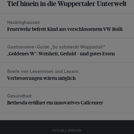
Tief hinein in die Wuppertaler Unterwelt
Heckinghausen
Feuerwehr befreit Kind aus verschlossenem VW Bulli
Feuerwehr befreit Kind aus verschlossenem VW Bulli
Gastronomie-Guide „So schmeckt Wuppertal!“
„Goldenes W“: Weisheit, Geduld – und gutes Essen
„Goldenes W“: Weisheit, Geduld – und gutes Essen
Briefe von Leserinnen und Lesern
Verbesserungen wären möglich
Verbesserungen wären möglich
Gesundheit
Bethesda eröffnet ein innovatives Callcenter
Bethesda eröffnet ein innovatives Callcenter
SOZIALE MEDIEN