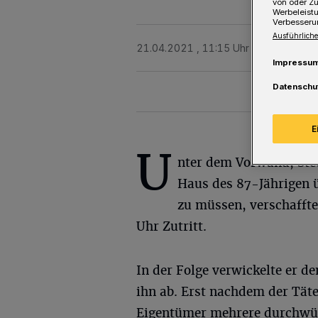
von oder Zu
Werbeleist
Verbesseru
Ausführliche
21.04.2021 , 11:15 Uhr
Eine Minute 
Impressu
Datenschu
E
U
nter dem Vorwand, Ste
Haus des 87-Jährigen 
zu müssen, verschaffte
Uhr Zutritt.
In der Folge verwickelte er d
ihn ab. Erst nachdem der Täte
Eigentümer mehrere durchwühl