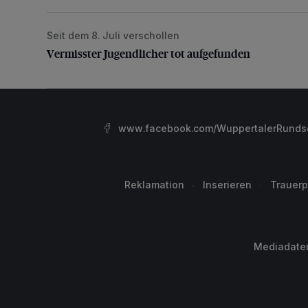
Seit dem 8. Juli verschollen
Vermisster Jugendlicher tot aufgefunden
Vermisster Jugendlicher tot aufgefunden
www.facebook.com/WuppertalerRunds
Reklamation
Inserieren
Trauerp
Mediadate