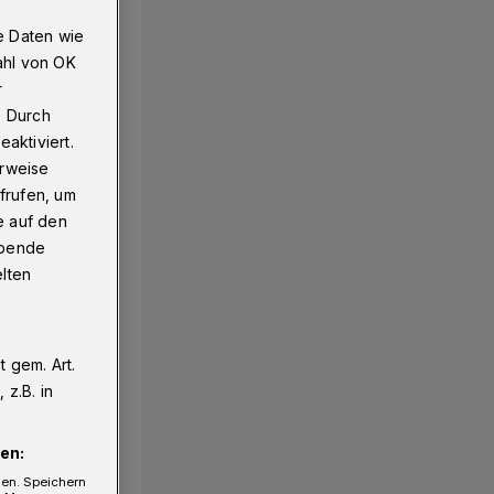
e Daten wie
ahl von OK
Vohwinkel
r
. Durch
aktiviert.
erweise
frufen, um
e auf den
ebende
elten
 gem. Art.
z.B. in
en:
gen. Speichern