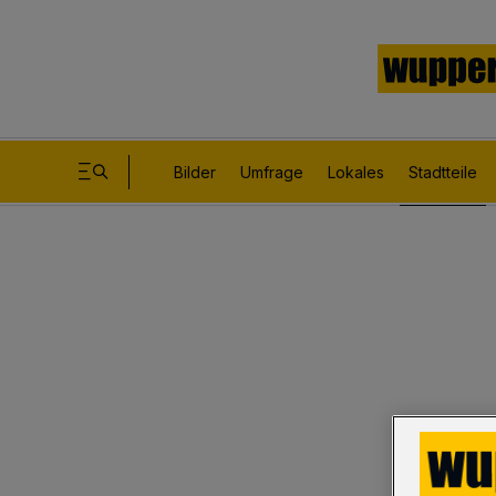
Bilder
Umfrage
Lokales
Stadtteile