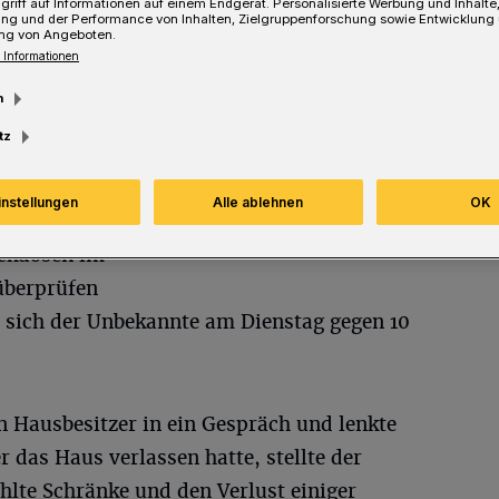
griff auf Informationen auf einem Endgerät. Personalisierte Werbung und Inhalt
ung und der Performance von Inhalten, Zielgruppenforschung sowie Entwicklung
ng von Angeboten.
 Informationen
Lesezeit
m
tz
instellungen
Alle ablehnen
OK
ckdosen im
überprüfen
 sich der Unbekannte am Dienstag gegen 10
en Hausbesitzer in ein Gespräch und lenkte
r das Haus verlassen hatte, stellte der
te Schränke und den Verlust einiger