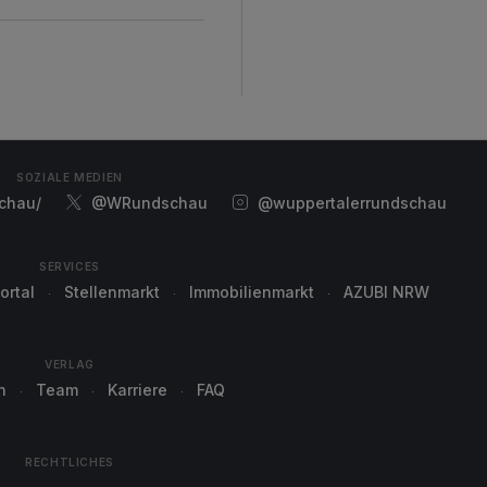
SOZIALE MEDIEN
chau/
@WRundschau
@wuppertalerrundschau
SERVICES
ortal
Stellenmarkt
Immobilienmarkt
AZUBI NRW
VERLAG
n
Team
Karriere
FAQ
RECHTLICHES