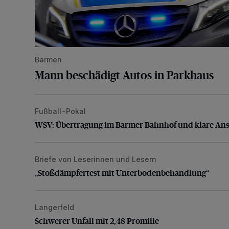
Barmen
Mann beschädigt Autos in Parkhaus
Fußball-Pokal
WSV: Übertragung im Barmer Bahnhof und klare An
WSV: Übertragung im Barmer Bahnhof und klare An
Briefe von Leserinnen und Lesern
„Stoßdämpfertest mit Unterbodenbehandlung“
„Stoßdämpfertest mit Unterbodenbehandlung“
Langerfeld
Schwerer Unfall mit 2,48 Promille
Schwerer Unfall mit 2,48 Promille