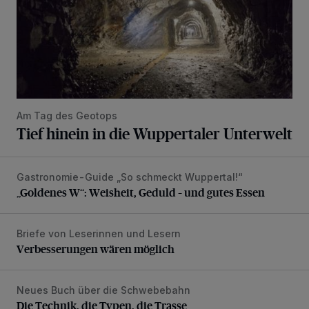
Am Tag des Geotops
Tief hinein in die Wuppertaler Unterwelt
Gastronomie-Guide „So schmeckt Wuppertal!“
„Goldenes W“: Weisheit, Geduld – und gutes Essen
„Goldenes W“: Weisheit, Geduld – und gutes Essen
Briefe von Leserinnen und Lesern
Verbesserungen wären möglich
Verbesserungen wären möglich
Neues Buch über die Schwebebahn
Die Technik, die Typen, die Trasse
Die Technik, die Typen, die Trasse