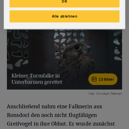
OK
wohlbehalten zur Wache zu bringen.
(Bilder)
Alle ablehnen
Kleiner Turmfalke in
13 Bilder
Unterbarmen gerettet
13 Bilder
Foto: Christoph Petersen
Anschließend nahm eine Falknerin aus
Ronsdorf den noch nicht flugfähigen
Greifvogel in ihre Obhut. Er wurde zunächst