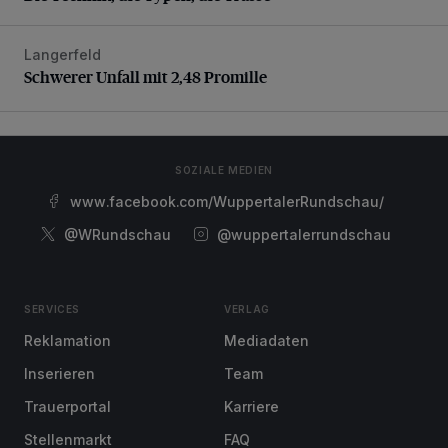
Langerfeld
Schwerer Unfall mit 2,48 Promille
Schwerer Unfall mit 2,48 Promille
SOZIALE MEDIEN
www.facebook.com/WuppertalerRundschau/
@WRundschau
@wuppertalerrundschau
SERVICES
VERLAG
Reklamation
Mediadaten
Inserieren
Team
Trauerportal
Karriere
Stellenmarkt
FAQ