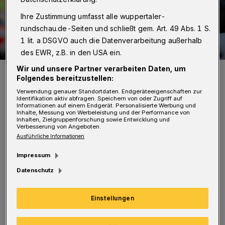
Ihre Zustimmung umfasst alle wuppertaler-
rundschau.de-Seiten und schließt gem. Art. 49 Abs. 1 S.
1 lit. a DSGVO auch die Datenverarbeitung außerhalb
des EWR, z.B. in den USA ein.
Wir und unsere Partner verarbeiten Daten, um
Der Turmfalke hatte Glück im Unglück.
Folgendes bereitzustellen:
Foto: Christoph Petersen
Verwendung genauer Standortdaten. Endgeräteeigenschaften zur
Identifikation aktiv abfragen. Speichern von oder Zugriff auf
Informationen auf einem Endgerät. Personalisierte Werbung und
Inhalte, Messung von Werbeleistung und der Performance von
Inhalten, Zielgruppenforschung sowie Entwicklung und
Verbesserung von Angeboten.
Ausführliche Informationen
Das Tier war in der Nähe der Wache an der
Impressum
Wittensteinstraße aus dem Nest gefallen und
Datenschutz
wanderte orientierungslos Richtung Straße.
Den Einsatzkräften gelang es jedoch, den
Einstellungen
Turmfalken auf den Gehweg zu treiben, dort
mit Hilfe eines Wäschekorbs einzufangen und