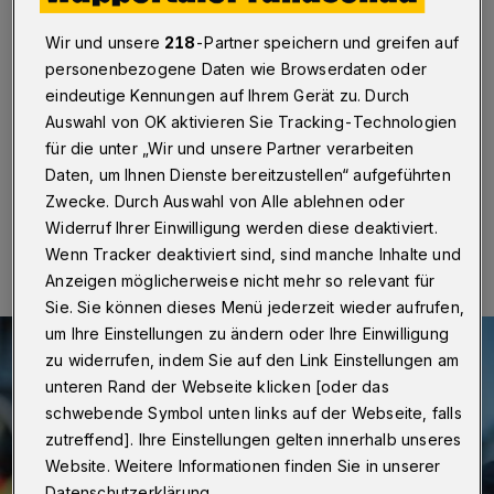
Turmfalken
Wir und unsere
218
-Partner speichern und greifen auf
Wuppertal
·
Mitarbeiter des Wuppertaler Johanniter-
personenbezogene Daten wie Browserdaten oder
Rettungsdienstes haben am Mittwoch (28. Juni 2023)
eindeutige Kennungen auf Ihrem Gerät zu. Durch
einen jungen Turmfalken aus einer misslichen Lage
Auswahl von OK aktivieren Sie Tracking-Technologien
befreit.
für die unter „Wir und unsere Partner verarbeiten
Daten, um Ihnen Dienste bereitzustellen“ aufgeführten
Zwecke. Durch Auswahl von Alle ablehnen oder
29.06.2023 , 17:15 Uhr
Eine Minute Lesezeit
Widerruf Ihrer Einwilligung werden diese deaktiviert.
Wenn Tracker deaktiviert sind, sind manche Inhalte und
Anzeigen möglicherweise nicht mehr so relevant für
Sie. Sie können dieses Menü jederzeit wieder aufrufen,
um Ihre Einstellungen zu ändern oder Ihre Einwilligung
zu widerrufen, indem Sie auf den Link Einstellungen am
unteren Rand der Webseite klicken [oder das
schwebende Symbol unten links auf der Webseite, falls
zutreffend]. Ihre Einstellungen gelten innerhalb unseres
Website. Weitere Informationen finden Sie in unserer
Datenschutzerklärung.