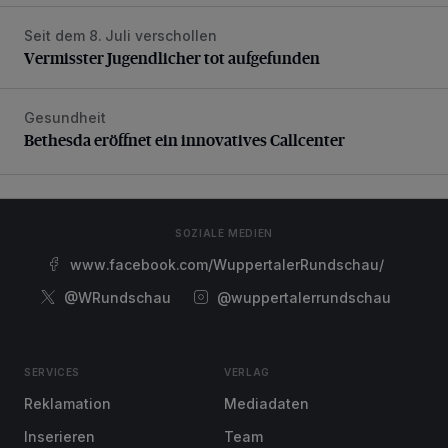
Seit dem 8. Juli verschollen
Vermisster Jugendlicher tot aufgefunden
Vermisster Jugendlicher tot aufgefunden
Gesundheit
Bethesda eröffnet ein innovatives Callcenter
Bethesda eröffnet ein innovatives Callcenter
SOZIALE MEDIEN
www.facebook.com/WuppertalerRundschau/
@WRundschau
@wuppertalerrundschau
SERVICES
VERLAG
Reklamation
Mediadaten
Inserieren
Team