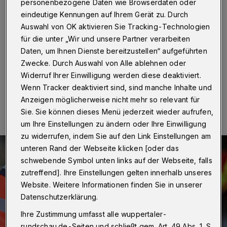
Krankenhaus
personenbezogene Daten wie Browserdaten oder
eindeutige Kennungen auf Ihrem Gerät zu. Durch
Wuppertal
·
Im Kreuzungsbereich Farbmühle und Am
Auswahl von OK aktivieren Sie Tracking-Technologien
Brögel sind am Samstagabend (8. Juli 2023) gegen
für die unter „Wir und unsere Partner verarbeiten
20:20 Uhr ein Pkw und ein Fahrrad kollidiert.
Daten, um Ihnen Dienste bereitzustellen“ aufgeführten
Zwecke. Durch Auswahl von Alle ablehnen oder
Widerruf Ihrer Einwilligung werden diese deaktiviert.
Wenn Tracker deaktiviert sind, sind manche Inhalte und
10.07.2023 , 11:14 Uhr
Eine Minute Lesezeit
Anzeigen möglicherweise nicht mehr so relevant für
Sie. Sie können dieses Menü jederzeit wieder aufrufen,
um Ihre Einstellungen zu ändern oder Ihre Einwilligung
zu widerrufen, indem Sie auf den Link Einstellungen am
unteren Rand der Webseite klicken [oder das
schwebende Symbol unten links auf der Webseite, falls
zutreffend]. Ihre Einstellungen gelten innerhalb unseres
Website. Weitere Informationen finden Sie in unserer
Datenschutzerklärung.
Ihre Zustimmung umfasst alle wuppertaler-
rundschau.de-Seiten und schließt gem. Art. 49 Abs. 1 S.