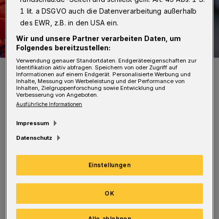
1 lit. a DSGVO auch die Datenverarbeitung außerhalb
des EWR, z.B. in den USA ein.
Wir und unsere Partner verarbeiten Daten, um
Folgendes bereitzustellen:
Verwendung genauer Standortdaten. Endgeräteeigenschaften zur
Symbolbild.
Identifikation aktiv abfragen. Speichern von oder Zugriff auf
Informationen auf einem Endgerät. Personalisierte Werbung und
Foto: Christoph Petersen
Inhalte, Messung von Werbeleistung und der Performance von
Inhalten, Zielgruppenforschung sowie Entwicklung und
Verbesserung von Angeboten.
Ausführliche Informationen
Impressum
Datenschutz
Wie die Polizei mitteilt, war ein 43-jähriger
Elberfelder mit seinem Ford Focus auf der
Einstellungen
Farbmühle in nördlicher Richtung unterwegs,
als auf Höhe der Einmündung Am Brögel ein
OK
Barmer (43) mit seinem Rad plötzlich vom
Fahrradstreifen auf die Fahrbahn fuhr. Bei
Alle ablehnen