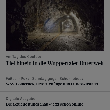
Am Tag des Geotops
Tief hinein in die Wuppertaler Unterwelt
Fußball-Pokal: Sonntag gegen Schonnebeck
WSV: Comeback, Favoritenfrage und Fitnesszustand
WSV: Comeback, Favoritenfrage und Fitnesszustand
Digitale Ausgabe
Die aktuelle Rundschau – jetzt schon online
Die aktuelle Rundschau – jetzt schon online