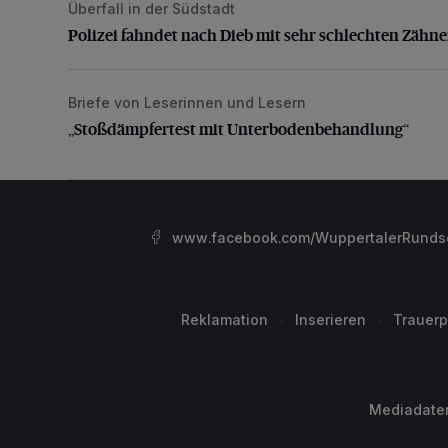
Überfall in der Südstadt
Polizei fahndet nach Dieb mit sehr schlechten Zähne
Polizei fahndet nach Dieb mit sehr schlechten Zähn
Briefe von Leserinnen und Lesern
„Stoßdämpfertest mit Unterbodenbehandlung“
„Stoßdämpfertest mit Unterbodenbehandlung“
www.facebook.com/WuppertalerRunds
Reklamation
Inserieren
Trauerp
Mediadate