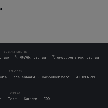
n
en
SOZIALE MEDIEN
chau/
@WRundschau
@wuppertalerrundschau
SERVICES
ortal
Stellenmarkt
Immobilienmarkt
AZUBI NRW
VERLAG
n
Team
Karriere
FAQ