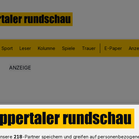
Sport
Leser
Kolumne
Spiele
Trauer
E-Paper
Anze
unsere
218
-Partner speichern und greifen auf personenbezogen