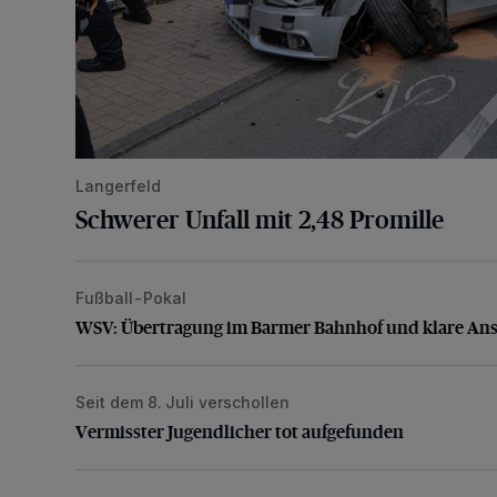
Langerfeld
Schwerer Unfall mit 2,48 Promille
Fußball-Pokal
WSV: Übertragung im Barmer Bahnhof und klare An
WSV: Übertragung im Barmer Bahnhof und klare An
Seit dem 8. Juli verschollen
Vermisster Jugendlicher tot aufgefunden
Vermisster Jugendlicher tot aufgefunden