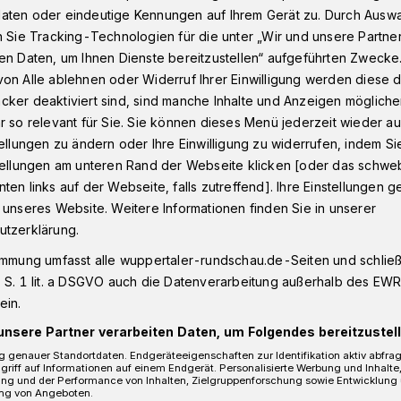
aten oder eindeutige Kennungen auf Ihrem Gerät zu. Durch Ausw
n Sie Tracking-Technologien für die unter „Wir und unsere Partne
en Daten, um Ihnen Dienste bereitzustellen“ aufgeführten Zwecke
Dönberg
Wuppertaler Stadtbad Uellendahl bis November gesch
on Alle ablehnen oder Widerruf Ihrer Einwilligung werden diese de
cker deaktiviert sind, sind manche Inhalte und Anzeigen möglich
r so relevant für Sie. Sie können dieses Menü jederzeit wieder au
tellungen zu ändern oder Ihre Einwilligung zu widerrufen, indem Si
stellungen am unteren Rand der Webseite klicken [oder das schw
lendahl bis
ten links auf der Webseite, falls zutreffend]. Ihre Einstellungen g
 unseres Website. Weitere Informationen finden Sie in unserer
schlossen
utzerklärung.
immung umfasst alle wuppertaler-rundschau.de-Seiten und schließt
 S. 1 lit. a DSGVO auch die Datenverarbeitung außerhalb des EWR, 
ellendahl am Röttgen 149 ist ab Montag
ein.
Sonntag (3. November) nicht geöffnet.
unsere Partner verarbeiten Daten, um Folgendes bereitzustell
 genauer Standortdaten. Endgeräteeigenschaften zur Identifikation aktiv abfra
griff auf Informationen auf einem Endgerät. Personalisierte Werbung und Inhalt
ung und der Performance von Inhalten, Zielgruppenforschung sowie Entwicklung
ng von Angeboten.