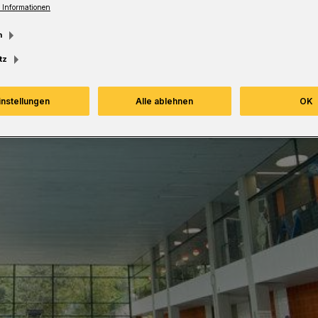
 Informationen
esezeit
m
tz
instellungen
Alle ablehnen
OK