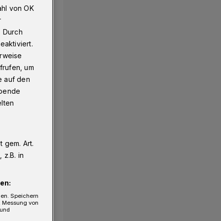
ahl von OK
r
. Durch
lossen
aktiviert.
erweise
frufen, um
e auf den
ebende
elten
 gem. Art.
z.B. in
en:
gen. Speichern
e, Messung von
 und