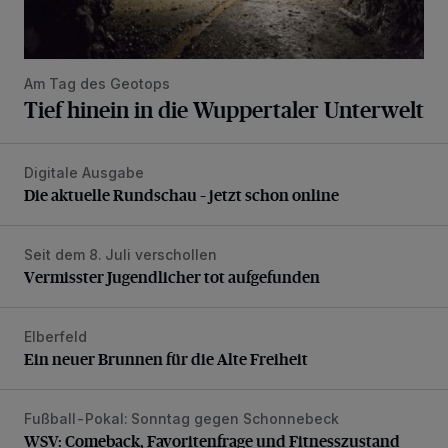
Am Tag des Geotops
Tief hinein in die Wuppertaler Unterwelt
Digitale Ausgabe
Die aktuelle Rundschau – jetzt schon online
Die aktuelle Rundschau – jetzt schon online
Seit dem 8. Juli verschollen
Vermisster Jugendlicher tot aufgefunden
Vermisster Jugendlicher tot aufgefunden
Elberfeld
Ein neuer Brunnen für die Alte Freiheit
Ein neuer Brunnen für die Alte Freiheit
Fußball-Pokal: Sonntag gegen Schonnebeck
WSV: Comeback, Favoritenfrage und Fitnesszustand
WSV: Comeback, Favoritenfrage und Fitnesszustand