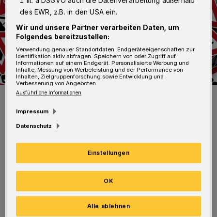
1 lit. a DSGVO auch die Datenverarbeitung außerhalb
des EWR, z.B. in den USA ein.
Wir und unsere Partner verarbeiten Daten, um
Folgendes bereitzustellen:
Verwendung genauer Standortdaten. Endgeräteeigenschaften zur
Identifikation aktiv abfragen. Speichern von oder Zugriff auf
Informationen auf einem Endgerät. Personalisierte Werbung und
Inhalte, Messung von Werbeleistung und der Performance von
Inhalten, Zielgruppenforschung sowie Entwicklung und
Verbesserung von Angeboten.
Ausführliche Informationen
Symbolbild.
Foto: Gerd Altmann
Impressum
Datenschutz
Einstellungen
Beide Straßen bleiben aber bis zur Baustelle
als Sackgasse befahrbar. Die Häuser Am
OK
Jagdhaus 65 bis 70 können nur von der Straße
Alle ablehnen
Am Eckbusch über den Farnweg erreicht