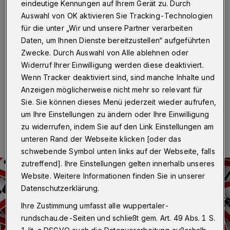
achtwöchiger Baustelle
eindeutige Kennungen auf Ihrem Gerät zu. Durch
Auswahl von OK aktivieren Sie Tracking-Technologien
Wuppertal
·
Die Wuppertaler Stadtwerke (WSW)
für die unter „Wir und unsere Partner verarbeiten
verlegen ab Dienstag (13. April 2021) im Bereich
Daten, um Ihnen Dienste bereitzustellen“ aufgeführten
Farnweg 23 bis zur Kreuzung Am Jagdhaus Kanäle.
Zwecke. Durch Auswahl von Alle ablehnen oder
Die Durchfahrt ist während der achtwöchigen Bauzeit
Widerruf Ihrer Einwilligung werden diese deaktiviert.
gesperrt.
Wenn Tracker deaktiviert sind, sind manche Inhalte und
Anzeigen möglicherweise nicht mehr so relevant für
Sie. Sie können dieses Menü jederzeit wieder aufrufen,
09.04.2021 , 07:30 Uhr
Eine Minute Lesezeit
um Ihre Einstellungen zu ändern oder Ihre Einwilligung
zu widerrufen, indem Sie auf den Link Einstellungen am
unteren Rand der Webseite klicken [oder das
schwebende Symbol unten links auf der Webseite, falls
zutreffend]. Ihre Einstellungen gelten innerhalb unseres
Website. Weitere Informationen finden Sie in unserer
Datenschutzerklärung.
Ihre Zustimmung umfasst alle wuppertaler-
rundschau.de-Seiten und schließt gem. Art. 49 Abs. 1 S.