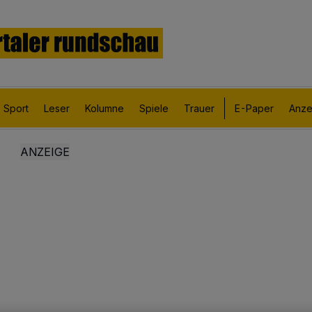
Sport
Leser
Kolumne
Spiele
Trauer
E-Paper
Anze