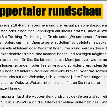
Dönberg
„Das kann doch nicht möglich sein!“
unsere
218
-Partner speichern und greifen auf personenbezogen
aten oder eindeutige Kennungen auf Ihrem Gerät zu. Durch Ausw
n Sie Tracking-Technologien für die unter „Wir und unsere Partne
en Daten, um Ihnen Dienste bereitzustellen“ aufgeführten Zwecke
ch nicht möglich
on Alle ablehnen oder Widerruf Ihrer Einwilligung werden diese de
cker deaktiviert sind, sind manche Inhalte und Anzeigen möglich
r so relevant für Sie. Sie können dieses Menü jederzeit wieder au
tellungen zu ändern oder Ihre Einwilligung zu widerrufen, indem Si
stellungen am unteren Rand der Webseite klicken [oder das schw
ten links auf der Webseite, falls zutreffend]. Ihre Einstellungen g
lz in der Borsigstraße geblitzt wurde,
 unseres Website. Weitere Informationen finden Sie in unserer
ne Tempo-30-Zone. Ein Fall fast wie beim
utzerklärung.
eilen gekommenen Blitzer am Heumarer
immung umfasst alle wuppertaler-rundschau.de-Seiten und schließt
rdnungsamt lenkte im zweiten Anlauf ein.
 S. 1 lit. a DSGVO auch die Datenverarbeitung außerhalb des EWR, 