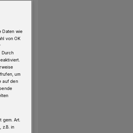
e Daten wie
ahl von OK
r
. Durch
aktiviert.
erweise
frufen, um
e auf den
ebende
elten
 gem. Art.
z.B. in