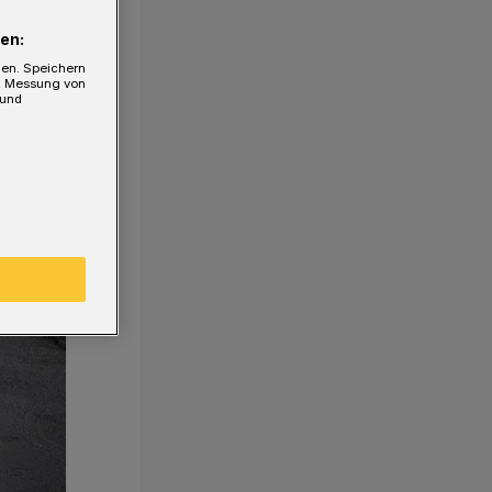
en:
gen. Speichern
e, Messung von
 und