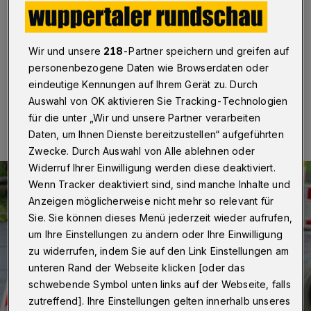
Wuppertal
·
Ab Dienstag (1. Februar 2022) gehen die
Kanalarbeiten der Wuppertaler Stadtwerke (WSW) in
der Straße Am Langen Bruch in den letzten Abschnitt.
Wir und unsere
218
-Partner speichern und greifen auf
personenbezogene Daten wie Browserdaten oder
eindeutige Kennungen auf Ihrem Gerät zu. Durch
26.01.2022 , 14:00 Uhr
Eine Minute Lesezeit
Auswahl von OK aktivieren Sie Tracking-Technologien
für die unter „Wir und unsere Partner verarbeiten
Daten, um Ihnen Dienste bereitzustellen“ aufgeführten
Zwecke. Durch Auswahl von Alle ablehnen oder
Widerruf Ihrer Einwilligung werden diese deaktiviert.
Wenn Tracker deaktiviert sind, sind manche Inhalte und
Anzeigen möglicherweise nicht mehr so relevant für
Sie. Sie können dieses Menü jederzeit wieder aufrufen,
um Ihre Einstellungen zu ändern oder Ihre Einwilligung
zu widerrufen, indem Sie auf den Link Einstellungen am
unteren Rand der Webseite klicken [oder das
schwebende Symbol unten links auf der Webseite, falls
zutreffend]. Ihre Einstellungen gelten innerhalb unseres