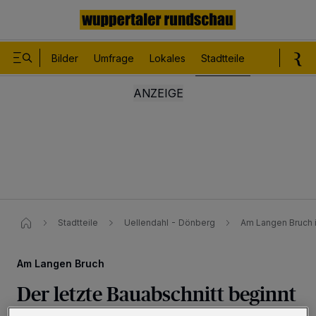
Bilder
Umfrage
Lokales
Stadtteile
Sport
Le
Stadtteile
Uellendahl - Dönberg
Am Langen Bruch i
Am Langen Bruch
Der letzte Bauabschnitt beginnt