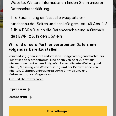
Website. Weitere Informationen finden Sie in unserer
Datenschutzerklärung.
Ihre Zustimmung umfasst alle wuppertaler-
rundschau.de-Seiten und schließt gem. Art. 49 Abs. 1 S.
1 lit. a DSGVO auch die Datenverarbeitung außerhalb
Symbolfoto.
des EWR, z.B. in den USA ein.
Foto: WSW
Wir und unsere Partner verarbeiten Daten, um
Folgendes bereitzustellen:
Verwendung genauer Standortdaten. Endgeräteeigenschaften zur
Identifikation aktiv abfragen. Speichern von oder Zugriff auf
Informationen auf einem Endgerät. Personalisierte Werbung und
D
Inhalte, Messung von Werbeleistung und der Performance von
Inhalten, Zielgruppenforschung sowie Entwicklung und
ie Straße wird zwischen der Zufahrt zu
Verbesserung von Angeboten.
Hausnummer 54 und dem
Ausführliche Informationen
Westfalenweg in einzelnen, wandernden
Impressum
Bauabschnitten gesperrt.
Datenschutz
Einstellungen