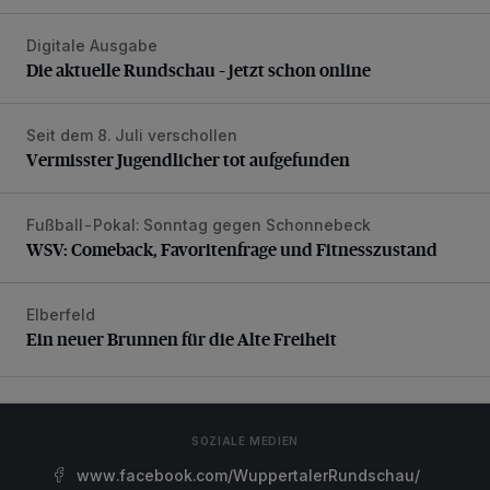
Digitale Ausgabe
Die aktuelle Rundschau – jetzt schon online
Die aktuelle Rundschau – jetzt schon online
Seit dem 8. Juli verschollen
Vermisster Jugendlicher tot aufgefunden
Vermisster Jugendlicher tot aufgefunden
Fußball-Pokal: Sonntag gegen Schonnebeck
WSV: Comeback, Favoritenfrage und Fitnesszustand
WSV: Comeback, Favoritenfrage und Fitnesszustand
Elberfeld
Ein neuer Brunnen für die Alte Freiheit
Ein neuer Brunnen für die Alte Freiheit
SOZIALE MEDIEN
www.facebook.com/WuppertalerRundschau/