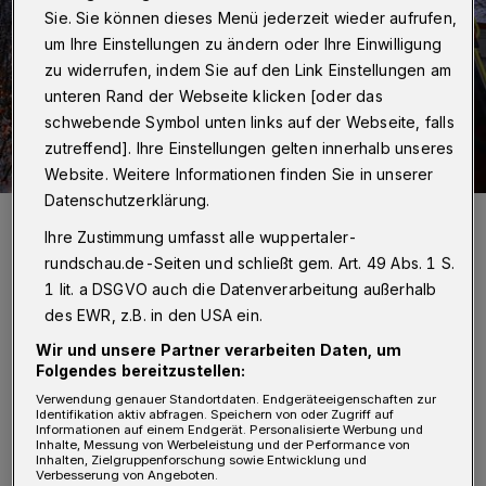
Sie. Sie können dieses Menü jederzeit wieder aufrufen,
um Ihre Einstellungen zu ändern oder Ihre Einwilligung
zu widerrufen, indem Sie auf den Link Einstellungen am
unteren Rand der Webseite klicken [oder das
schwebende Symbol unten links auf der Webseite, falls
zutreffend]. Ihre Einstellungen gelten innerhalb unseres
Website. Weitere Informationen finden Sie in unserer
Datenschutzerklärung.
Der Einsatz in luftiger Höhe.
Ihre Zustimmung umfasst alle wuppertaler-
Foto: Christoph Petersen
rundschau.de-Seiten und schließt gem. Art. 49 Abs. 1 S.
1 lit. a DSGVO auch die Datenverarbeitung außerhalb
des EWR, z.B. in den USA ein.
Wir und unsere Partner verarbeiten Daten, um
D
Folgendes bereitzustellen:
as Ordnungsamt hatte gegen 16:20 Uhr
Verwendung genauer Standortdaten. Endgeräteeigenschaften zur
festgestellt, dass an einem Baum
Identifikation aktiv abfragen. Speichern von oder Zugriff auf
Informationen auf einem Endgerät. Personalisierte Werbung und
bereits ein Ast abgebrochen war. Er drohte auf
Inhalte, Messung von Werbeleistung und der Performance von
Inhalten, Zielgruppenforschung sowie Entwicklung und
den Gehweg und die Straße zu stürzen. Die
Verbesserung von Angeboten.