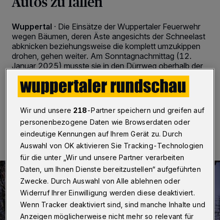
Autos zu fallen
Wuppertal
·
Die Einsätze der Wuppertaler Feuerwehr
wegen Bäumen, deren Äste angesichts der Schneelast
abknicken beziehungsweise die komplett umzukippen
drohen, gehen weiter. Am Sonntagnachmittag (12.
Januar 2025) musste sie in den Dürrweg oberhalb der
Uni auszurücken.
Wir und unsere
218
-Partner speichern und greifen auf
12.01.2025 , 19:59 Uhr
Eine Minute Lesezeit
personenbezogene Daten wie Browserdaten oder
eindeutige Kennungen auf Ihrem Gerät zu. Durch
Auswahl von OK aktivieren Sie Tracking-Technologien
für die unter „Wir und unsere Partner verarbeiten
Daten, um Ihnen Dienste bereitzustellen“ aufgeführten
Zwecke. Durch Auswahl von Alle ablehnen oder
Widerruf Ihrer Einwilligung werden diese deaktiviert.
Wenn Tracker deaktiviert sind, sind manche Inhalte und
Anzeigen möglicherweise nicht mehr so relevant für