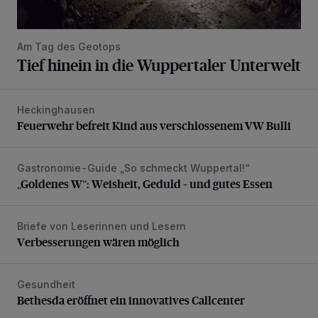
Am Tag des Geotops
Tief hinein in die Wuppertaler Unterwelt
Heckinghausen
Feuerwehr befreit Kind aus verschlossenem VW Bulli
Feuerwehr befreit Kind aus verschlossenem VW Bulli
Gastronomie-Guide „So schmeckt Wuppertal!“
„Goldenes W“: Weisheit, Geduld – und gutes Essen
„Goldenes W“: Weisheit, Geduld – und gutes Essen
Briefe von Leserinnen und Lesern
Verbesserungen wären möglich
Verbesserungen wären möglich
Gesundheit
Bethesda eröffnet ein innovatives Callcenter
Bethesda eröffnet ein innovatives Callcenter