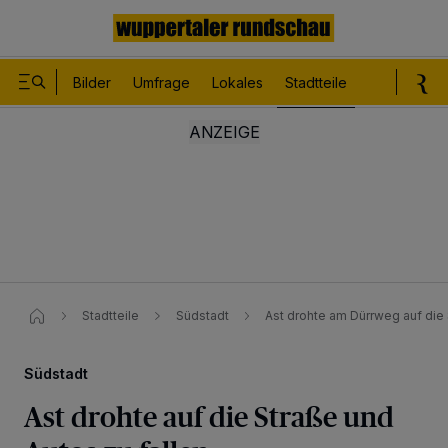
Bilder
Umfrage
Lokales
Stadtteile
Sport
Le
Stadtteile
Südstadt
Ast drohte am Dürrweg auf die 
Südstadt
Ast drohte auf die Straße und