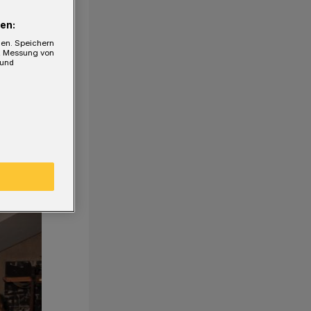
en:
gen. Speichern
e, Messung von
 und