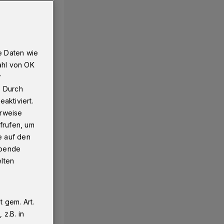
e Daten wie
ahl von OK
r
. Durch
aktiviert.
erweise
frufen, um
e auf den
ebende
elten
 gem. Art.
z.B. in