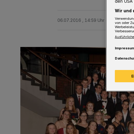
den USA 
Wir und 
Verwendung
06.07.2016 , 14:59 Uhr
Eine Minute 
von oder Zu
Werbeleist
Verbesseru
Ausführliche
Impressu
Datenschu
E