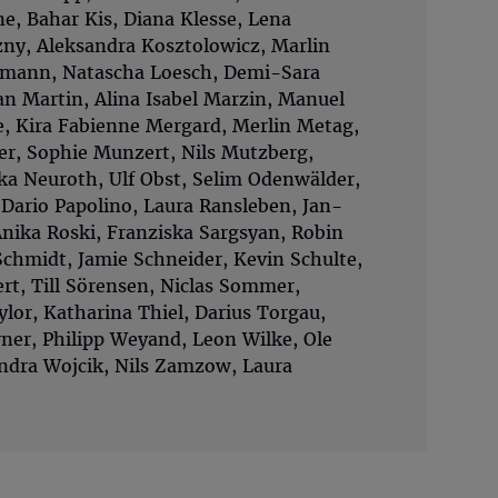
e, Bahar Kis, Diana Klesse, Lena
ny, Aleksandra Kosztolowicz, Marlin
rmann, Natascha Loesch, Demi-Sara
ian Martin, Alina Isabel Marzin, Manuel
, Kira Fabienne Mergard, Merlin Metag,
er, Sophie Munzert, Nils Mutzberg,
a Neuroth, Ulf Obst, Selim Odenwälder,
, Dario Papolino, Laura Ransleben, Jan-
Anika Roski, Franziska Sargsyan, Robin
 Schmidt, Jamie Schneider, Kevin Schulte,
ert, Till Sörensen, Niclas Sommer,
lor, Katharina Thiel, Darius Torgau,
ner, Philipp Weyand, Leon Wilke, Ole
andra Wojcik, Nils Zamzow, Laura