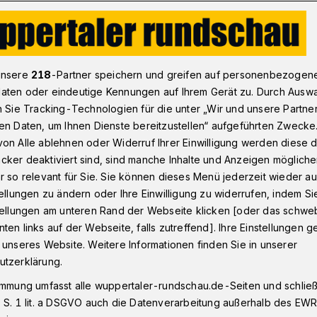
Roter Teppich: Licht aus, Spot an
unsere
218
-Partner speichern und greifen auf personenbezogen
aten oder eindeutige Kennungen auf Ihrem Gerät zu. Durch Ausw
n Sie Tracking-Technologien für die unter „Wir und unsere Partne
er Erich-Fried-Gesamtschule
en Daten, um Ihnen Dienste bereitzustellen“ aufgeführten Zwecke
h: Licht aus, Spot
on Alle ablehnen oder Widerruf Ihrer Einwilligung werden diese de
cker deaktiviert sind, sind manche Inhalte und Anzeigen möglich
r so relevant für Sie. Sie können dieses Menü jederzeit wieder au
tellungen zu ändern oder Ihre Einwilligung zu widerrufen, indem Si
stellungen am unteren Rand der Webseite klicken [oder das schw
ten links auf der Webseite, falls zutreffend]. Ihre Einstellungen g
nen und Abiturienten haben sich mit einer
 unseres Website. Weitere Informationen finden Sie in unserer
ppertaler Erich-Fried-Gesamtschule
utzerklärung.
rlichen Zeugnisausgabe erhielten sie den
immung umfasst alle wuppertaler-rundschau.de-Seiten und schließt
strengungen der vergangenen Monate.
 S. 1 lit. a DSGVO auch die Datenverarbeitung außerhalb des EWR, 