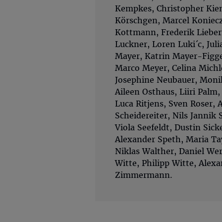
Kempkes, Christopher Kien
Körschgen, Marcel Koniecz
Kottmann, Frederik Liebe
Luckner, Loren Luki´c, Jul
Mayer, Katrin Mayer-Figge
Marco Meyer, Celina Michl
Josephine Neubauer, Monik
Aileen Osthaus, Liiri Palm
Luca Ritjens, Sven Roser, 
Scheidereiter, Nils Jannik
Viola Seefeldt, Dustin Sick
Alexander Speth, Maria Tay
Niklas Walther, Daniel Wer
Witte, Philipp Witte, Alex
Zimmermann.