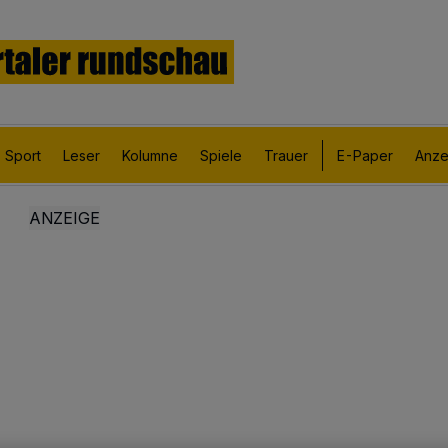
Sport
Leser
Kolumne
Spiele
Trauer
E-Paper
Anze