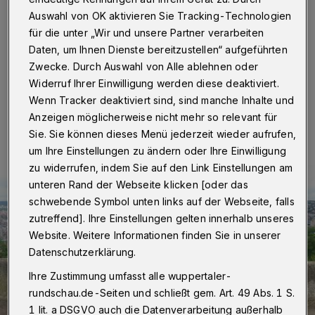
Wuppertal / Stuttgart
·
Eine Erlebnisfahrt der IGM
Ronsdorf führte nach Stuttgart. Dort stand unter
Auswahl von OK aktivieren Sie Tracking-Technologien
anderem eine Werksbesichtigung des
für die unter „Wir und unsere Partner verarbeiten
Modellbahnherstellers Märklin auf dem Programm.
Daten, um Ihnen Dienste bereitzustellen“ aufgeführten
Zwecke. Durch Auswahl von Alle ablehnen oder
Widerruf Ihrer Einwilligung werden diese deaktiviert.
Wenn Tracker deaktiviert sind, sind manche Inhalte und
20.06.2016 , 08:59 Uhr
Eine Minute Lesezeit
Anzeigen möglicherweise nicht mehr so relevant für
Sie. Sie können dieses Menü jederzeit wieder aufrufen,
um Ihre Einstellungen zu ändern oder Ihre Einwilligung
zu widerrufen, indem Sie auf den Link Einstellungen am
unteren Rand der Webseite klicken [oder das
schwebende Symbol unten links auf der Webseite, falls
zutreffend]. Ihre Einstellungen gelten innerhalb unseres
Website. Weitere Informationen finden Sie in unserer
Datenschutzerklärung.
Ihre Zustimmung umfasst alle wuppertaler-
rundschau.de-Seiten und schließt gem. Art. 49 Abs. 1 S.
1 lit. a DSGVO auch die Datenverarbeitung außerhalb