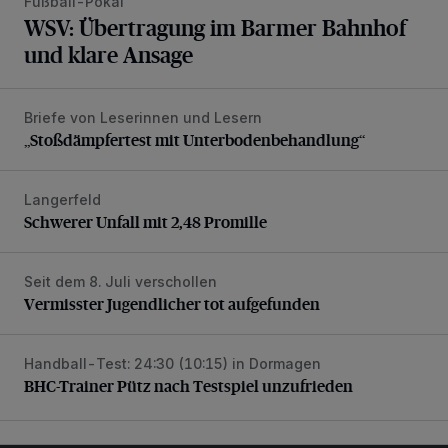
Fußball-Pokal
WSV: Übertragung im Barmer Bahnhof
und klare Ansage
Briefe von Leserinnen und Lesern
„Stoßdämpfertest mit Unterbodenbehandlung“
„Stoßdämpfertest mit Unterbodenbehandlung“
Langerfeld
Schwerer Unfall mit 2,48 Promille
Schwerer Unfall mit 2,48 Promille
Seit dem 8. Juli verschollen
Vermisster Jugendlicher tot aufgefunden
Vermisster Jugendlicher tot aufgefunden
Handball-Test: 24:30 (10:15) in Dormagen
BHC-Trainer Pütz nach Testspiel unzufrieden
BHC-Trainer Pütz nach Testspiel unzufrieden