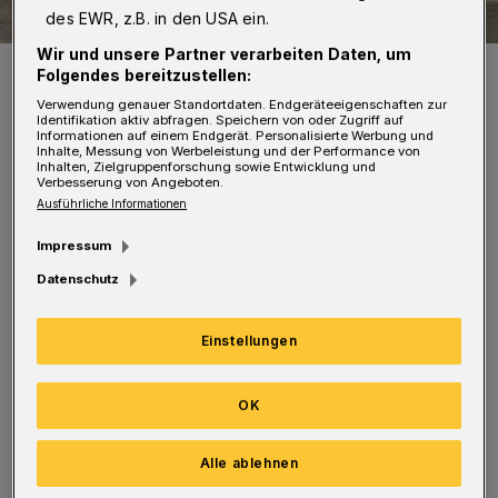
des EWR, z.B. in den USA ein.
Wir und unsere Partner verarbeiten Daten, um
Das obligatorische Gruppenfoto.
Folgendes bereitzustellen:
Foto: Thomas Ermels
Verwendung genauer Standortdaten. Endgeräteeigenschaften zur
Identifikation aktiv abfragen. Speichern von oder Zugriff auf
Informationen auf einem Endgerät. Personalisierte Werbung und
Inhalte, Messung von Werbeleistung und der Performance von
Inhalten, Zielgruppenforschung sowie Entwicklung und
Verbesserung von Angeboten.
Ausführliche Informationen
Die 19 Teilnehmer erhielten Einblicke, wie eine
Impressum
Märklin-Lok entsteht. Vom Formenbau über
Datenschutz
den Abguss des Gehäuses, der Lackierung bis
zur Endmontage konnte man den Mitarbeitern
Einstellungen
über die Schultern schauen.
OK
Weitere Besuche gab es im Mercedes-Benz-
Museum Stuttgart sowie im Auto- und
Alle ablehnen
Technik-Museum Sinsheim.