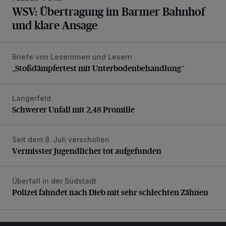
WSV: Übertragung im Barmer Bahnhof
und klare Ansage
Briefe von Leserinnen und Lesern
„Stoßdämpfertest mit Unterbodenbehandlung“
„Stoßdämpfertest mit Unterbodenbehandlung“
Langerfeld
Schwerer Unfall mit 2,48 Promille
Schwerer Unfall mit 2,48 Promille
Seit dem 8. Juli verschollen
Vermisster Jugendlicher tot aufgefunden
Vermisster Jugendlicher tot aufgefunden
Überfall in der Südstadt
Polizei fahndet nach Dieb mit sehr schlechten Zähnen
Polizei fahndet nach Dieb mit sehr schlechten Zähnen