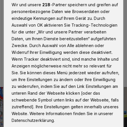
Haftbefehl ausgesetzt
Wir und unsere
218
-Partner speichern und greifen auf
personenbezogene Daten wie Browserdaten oder
Wuppertal
·
Ein 24 Jahre alter Mann ist am
eindeutige Kennungen auf Ihrem Gerät zu. Durch
Dienstagmittag (11. März 2025) in der Elberfelder
Auswahl von OK aktivieren Sie Tracking-Technologien
Küferstraße auf ein Dach geflüchtet, als die Polizei
gegen 12:45 Uhr zwei Haftbefehle gegen den
für die unter „Wir und unsere Partner verarbeiten
Deutschen vollstrecken wollte.
Daten, um Ihnen Dienste bereitzustellen“ aufgeführten
Zwecke. Durch Auswahl von Alle ablehnen oder
Widerruf Ihrer Einwilligung werden diese deaktiviert.
Wenn Tracker deaktiviert sind, sind manche Inhalte und
11.03.2025 , 16:28 Uhr
Eine Minute Lesezeit
Anzeigen möglicherweise nicht mehr so relevant für
Sie. Sie können dieses Menü jederzeit wieder aufrufen,
um Ihre Einstellungen zu ändern oder Ihre Einwilligung
zu widerrufen, indem Sie auf den Link Einstellungen am
unteren Rand der Webseite klicken [oder das
schwebende Symbol unten links auf der Webseite, falls
zutreffend]. Ihre Einstellungen gelten innerhalb unseres
Website. Weitere Informationen finden Sie in unserer
Datenschutzerklärung.