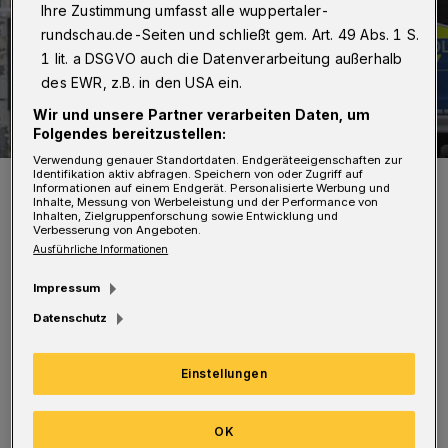
Ihre Zustimmung umfasst alle wuppertaler-
rundschau.de-Seiten und schließt gem. Art. 49 Abs. 1 S.
1 lit. a DSGVO auch die Datenverarbeitung außerhalb
des EWR, z.B. in den USA ein.
Wir und unsere Partner verarbeiten Daten, um
Folgendes bereitzustellen:
Verwendung genauer Standortdaten. Endgeräteeigenschaften zur
Identifikation aktiv abfragen. Speichern von oder Zugriff auf
Bild vom Einsatzort.
Informationen auf einem Endgerät. Personalisierte Werbung und
Foto: Christoph Petersen
Inhalte, Messung von Werbeleistung und der Performance von
Inhalten, Zielgruppenforschung sowie Entwicklung und
Verbesserung von Angeboten.
Ausführliche Informationen
Impressum
Datenschutz
Beamte konnten ihn in einem Gespräch dazu
bewegen, das Dach freiwillig zu verlassen. Die
Einstellungen
Feuerwehr holte ihn anschließend mit Hilfe
einer Drehleiter nach unten.
(Bilder)
OK