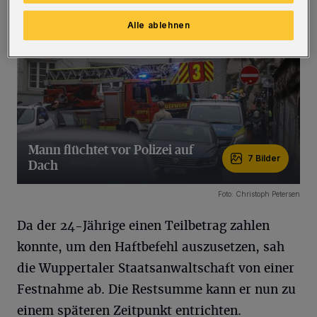
Alle ablehnen
Mann flüchtet vor Polizei auf
7 Bilder
Dach
7 Bilder
Foto: Christoph Petersen
Da der 24-Jährige einen Teilbetrag zahlen
konnte, um den Haftbefehl auszusetzen, sah
die Wuppertaler Staatsanwaltschaft von einer
Festnahme ab. Die Restsumme kann er nun zu
einem späteren Zeitpunkt entrichten.