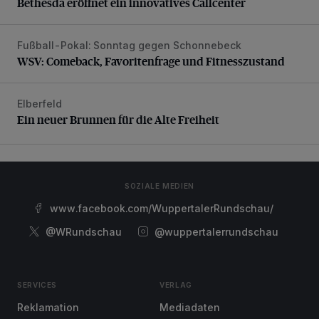
Bethesda eröffnet ein innovatives Callcenter
Fußball-Pokal: Sonntag gegen Schonnebeck
WSV: Comeback, Favoritenfrage und Fitnesszustand
WSV: Comeback, Favoritenfrage und Fitnesszustand
Elberfeld
Ein neuer Brunnen für die Alte Freiheit
Ein neuer Brunnen für die Alte Freiheit
SOZIALE MEDIEN
www.facebook.com/WuppertalerRundschau/
@WRundschau
@wuppertalerrundschau
SERVICES
VERLAG
Reklamation
Mediadaten