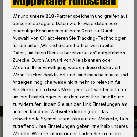
Schlageter
Wir und unsere
218
-Partner speichern und greifen auf
Wuppertal
·
Pfarrer Martin Schlageter hat am 1.
August 2018 die Leitung des Seelsorgebereiches
personenbezogene Daten wie Browserdaten oder
Barmen-Wupperbogen Ost übernommen. Die
eindeutige Kennungen auf Ihrem Gerät zu. Durch
Amtseinführung wird am Sonntag (26. August) um 15
Auswahl von OK aktivieren Sie Tracking-Technologien
Uhr mit einer Heiligen Messe in der Pfarrkirche Sankt
für die unter „Wir und unsere Partner verarbeiten
Raphael (Windthorststraße) und Empfang auf dem
Daten, um Ihnen Dienste bereitzustellen“ aufgeführten
Kirchplatz gefeiert.
Zwecke. Durch Auswahl von Alle ablehnen oder
Widerruf Ihrer Einwilligung werden diese deaktiviert.
Wenn Tracker deaktiviert sind, sind manche Inhalte und
26.08.2018 , 07:45 Uhr
Eine Minute Lesezeit
Anzeigen möglicherweise nicht mehr so relevant für
Sie. Sie können dieses Menü jederzeit wieder aufrufen,
um Ihre Einstellungen zu ändern oder Ihre Einwilligung
zu widerrufen, indem Sie auf den Link Einstellungen am
unteren Rand der Webseite klicken [oder das
schwebende Symbol unten links auf der Webseite, falls
zutreffend]. Ihre Einstellungen gelten innerhalb unseres
Website. Weitere Informationen finden Sie in unserer