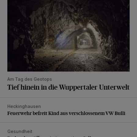
Am Tag des Geotops
Tief hinein in die Wuppertaler Unterwelt
Heckinghausen
Feuerwehr befreit Kind aus verschlossenem VW Bulli
Feuerwehr befreit Kind aus verschlossenem VW Bulli
Gesundheit
Bethesda eröffnet ein innovatives Callcenter