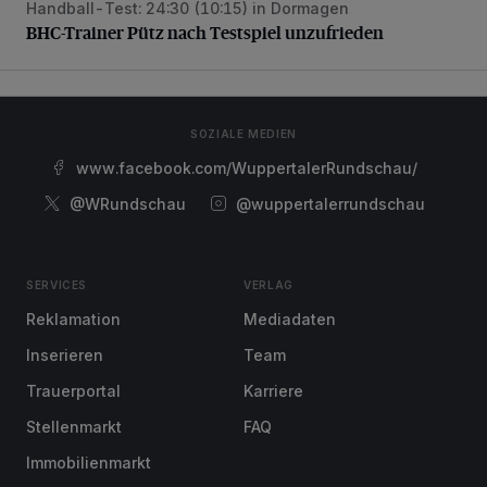
Handball-Test: 24:30 (10:15) in Dormagen
BHC-Trainer Pütz nach Testspiel unzufrieden
BHC-Trainer Pütz nach Testspiel unzufrieden
SOZIALE MEDIEN
www.facebook.com/WuppertalerRundschau/
@WRundschau
@wuppertalerrundschau
SERVICES
VERLAG
Reklamation
Mediadaten
Inserieren
Team
Trauerportal
Karriere
Stellenmarkt
FAQ
Immobilienmarkt