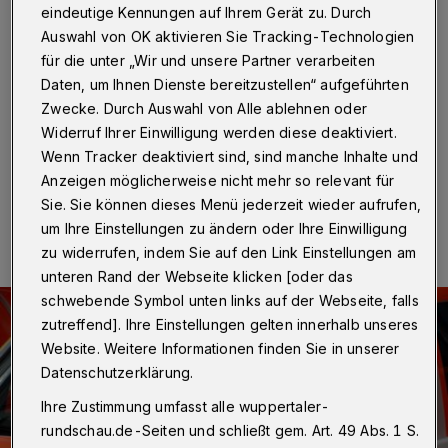
und schwer verletzt
eindeutige Kennungen auf Ihrem Gerät zu. Durch
Auswahl von OK aktivieren Sie Tracking-Technologien
Wuppertal
·
Ein Unfall, bei dem eine 53-jährige Frau
für die unter „Wir und unsere Partner verarbeiten
schwer verletzt wurde, ereignete sich am Mittwoch (18.
Daten, um Ihnen Dienste bereitzustellen“ aufgeführten
Juli 2018) gegen 13.10 Uhr auf der Jesinghauser
Zwecke. Durch Auswahl von Alle ablehnen oder
Straße.
Widerruf Ihrer Einwilligung werden diese deaktiviert.
Wenn Tracker deaktiviert sind, sind manche Inhalte und
Anzeigen möglicherweise nicht mehr so relevant für
18.07.2018 , 17:37 Uhr
Eine Minute Lesezeit
Sie. Sie können dieses Menü jederzeit wieder aufrufen,
um Ihre Einstellungen zu ändern oder Ihre Einwilligung
zu widerrufen, indem Sie auf den Link Einstellungen am
unteren Rand der Webseite klicken [oder das
schwebende Symbol unten links auf der Webseite, falls
zutreffend]. Ihre Einstellungen gelten innerhalb unseres
Website. Weitere Informationen finden Sie in unserer
Datenschutzerklärung.
Ihre Zustimmung umfasst alle wuppertaler-
rundschau.de-Seiten und schließt gem. Art. 49 Abs. 1 S.