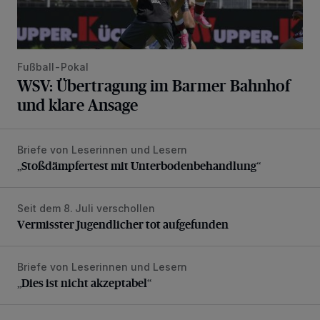
Fußball-Pokal
WSV: Übertragung im Barmer Bahnhof
und klare Ansage
Briefe von Leserinnen und Lesern
„Stoßdämpfertest mit Unterbodenbehandlung“
„Stoßdämpfertest mit Unterbodenbehandlung“
Seit dem 8. Juli verschollen
Vermisster Jugendlicher tot aufgefunden
Vermisster Jugendlicher tot aufgefunden
Briefe von Leserinnen und Lesern
„Dies ist nicht akzeptabel“
„Dies ist nicht akzeptabel“