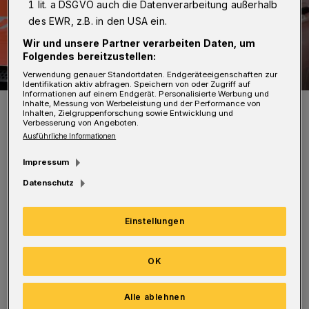
1 lit. a DSGVO auch die Datenverarbeitung außerhalb
des EWR, z.B. in den USA ein.
Wir und unsere Partner verarbeiten Daten, um
Folgendes bereitzustellen:
Verwendung genauer Standortdaten. Endgeräteeigenschaften zur
Identifikation aktiv abfragen. Speichern von oder Zugriff auf
Informationen auf einem Endgerät. Personalisierte Werbung und
Inhalte, Messung von Werbeleistung und der Performance von
Symbolfoto.
Inhalten, Zielgruppenforschung sowie Entwicklung und
Foto: Polizei
Verbesserung von Angeboten.
Ausführliche Informationen
Impressum
Datenschutz
Nach ersten Ermittlungen wechselte ein Seat-
Einstellungen
Fahrer (66) aus Wetter den Fahrstreifen und
fuhr die Frau an, die mit ihrem Pedelec
OK
unterwegs war. Sie stürzte und erlitt schwere
Verletzungen. Ein Rettungswagen brachte sie
Alle ablehnen