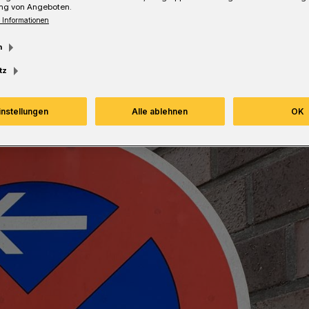
ng von Angeboten.
 Informationen
Lesezeit
m
tz
instellungen
Alle ablehnen
OK