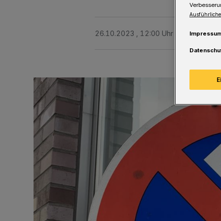
Verbesseru
Ausführliche
26.10.2023 , 12:00 Uhr
Eine Minute 
Impressu
Datenschu
E