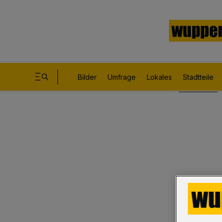
Bilder
Umfrage
Lokales
Stadtteile