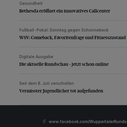
Gesundheit
Bethesda eröffnet ein innovatives Callcenter
Bethesda eröffnet ein innovatives Callcenter
Fußball-Pokal: Sonntag gegen Schonnebeck
WSV: Comeback, Favoritenfrage und Fitnesszustan
WSV: Comeback, Favoritenfrage und Fitnesszustand
Digitale Ausgabe
Die aktuelle Rundschau – jetzt schon online
Die aktuelle Rundschau – jetzt schon online
Seit dem 8. Juli verschollen
Vermisster Jugendlicher tot aufgefunden
Vermisster Jugendlicher tot aufgefunden
www.facebook.com/WuppertalerRunds