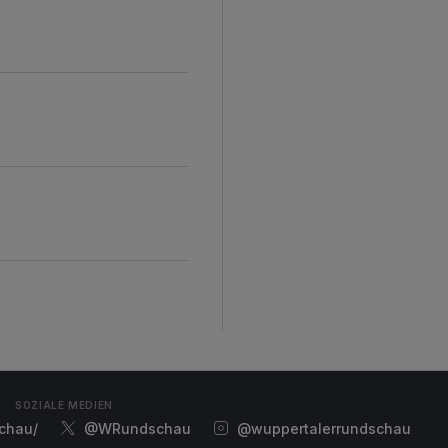
d
SOZIALE MEDIEN
chau/
@WRundschau
@wuppertalerrundschau