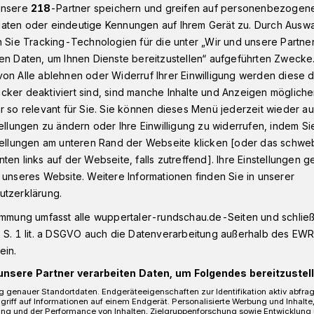
unsere
218
-Partner speichern und greifen auf personenbezogen
aten oder eindeutige Kennungen auf Ihrem Gerät zu. Durch Ausw
n Sie Tracking-Technologien für die unter „Wir und unsere Partne
n - Oberbarmen
Wuppertaler Waldeckstraße: Parkplatz an Brü
en Daten, um Ihnen Dienste bereitzustellen“ aufgeführten Zwecke
on Alle ablehnen oder Widerruf Ihrer Einwilligung werden diese de
cker deaktiviert sind, sind manche Inhalte und Anzeigen möglich
r so relevant für Sie. Sie können dieses Menü jederzeit wieder au
tellungen zu ändern oder Ihre Einwilligung zu widerrufen, indem Si
e: Parkplatz an
stellungen am unteren Rand der Webseite klicken [oder das schw
ten links auf der Webseite, falls zutreffend]. Ihre Einstellungen g
rrt
 unseres Website. Weitere Informationen finden Sie in unserer
utzerklärung.
immung umfasst alle wuppertaler-rundschau.de-Seiten und schließt
 S. 1 lit. a DSGVO auch die Datenverarbeitung außerhalb des EWR, 
endler-Parkplätze an der Waldeckstraße
ein.
. November 2023 gesperrt. Grund sind
ängerinnen und Fußgänger können den
unsere Partner verarbeiten Daten, um Folgendes bereitzustell
berqueren.
 genauer Standortdaten. Endgeräteeigenschaften zur Identifikation aktiv abfra
griff auf Informationen auf einem Endgerät. Personalisierte Werbung und Inhalt
ung und der Performance von Inhalten, Zielgruppenforschung sowie Entwicklung