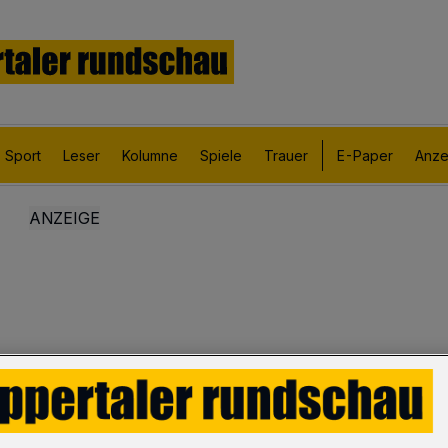
Sport
Leser
Kolumne
Spiele
Trauer
E-Paper
Anze