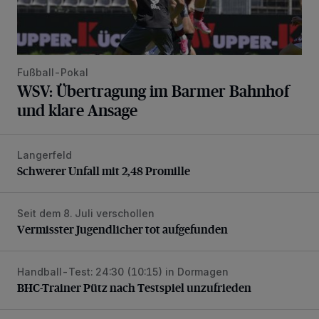
Fußball-Pokal
WSV: Übertragung im Barmer Bahnhof
und klare Ansage
Langerfeld
Schwerer Unfall mit 2,48 Promille
Schwerer Unfall mit 2,48 Promille
Seit dem 8. Juli verschollen
Vermisster Jugendlicher tot aufgefunden
Vermisster Jugendlicher tot aufgefunden
Handball-Test: 24:30 (10:15) in Dormagen
BHC-Trainer Pütz nach Testspiel unzufrieden
BHC-Trainer Pütz nach Testspiel unzufrieden