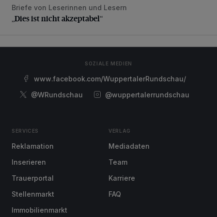
Briefe von Leserinnen und Lesern
„Dies ist nicht akzeptabel“
„Dies ist nicht akzeptabel“
SOZIALE MEDIEN
www.facebook.com/WuppertalerRundschau/
@WRundschau
@wuppertalerrundschau
SERVICES
VERLAG
Reklamation
Mediadaten
Inserieren
Team
Trauerportal
Karriere
Stellenmarkt
FAQ
Immobilienmarkt