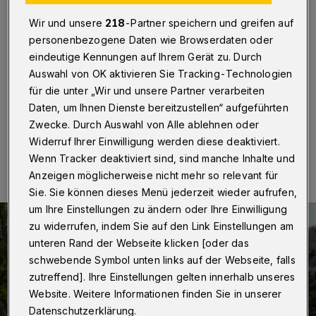
soll verlegt werden
Wir und unsere
218
-Partner speichern und greifen auf
Wuppertal
·
Die SPD in Heckinghausen-Heidt
personenbezogene Daten wie Browserdaten oder
beantragt nach einem entsprechenden Hinweis aus der
eindeutige Kennungen auf Ihrem Gerät zu. Durch
Bevölkerung die Verlagerung eines Parkplatzes für
Auswahl von OK aktivieren Sie Tracking-Technologien
Schwerbehinderte auf der Heckinghauser Straße.
für die unter „Wir und unsere Partner verarbeiten
Daten, um Ihnen Dienste bereitzustellen“ aufgeführten
Zwecke. Durch Auswahl von Alle ablehnen oder
25.10.2023 , 09:00 Uhr
Eine Minute Lesezeit
Widerruf Ihrer Einwilligung werden diese deaktiviert.
Wenn Tracker deaktiviert sind, sind manche Inhalte und
Anzeigen möglicherweise nicht mehr so relevant für
Sie. Sie können dieses Menü jederzeit wieder aufrufen,
um Ihre Einstellungen zu ändern oder Ihre Einwilligung
zu widerrufen, indem Sie auf den Link Einstellungen am
unteren Rand der Webseite klicken [oder das
schwebende Symbol unten links auf der Webseite, falls
zutreffend]. Ihre Einstellungen gelten innerhalb unseres
Website. Weitere Informationen finden Sie in unserer
Datenschutzerklärung.