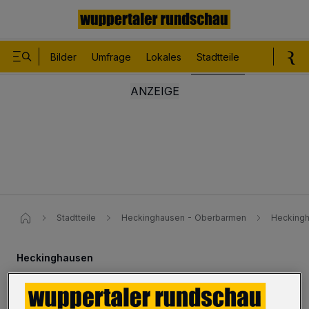
Bilder
Umfrage
Lokales
Stadtteile
Sport
Le
Stadtteile
Heckinghausen - Oberbarmen
Heckingh
Heckinghausen
Schwerbehindertenparkplatz