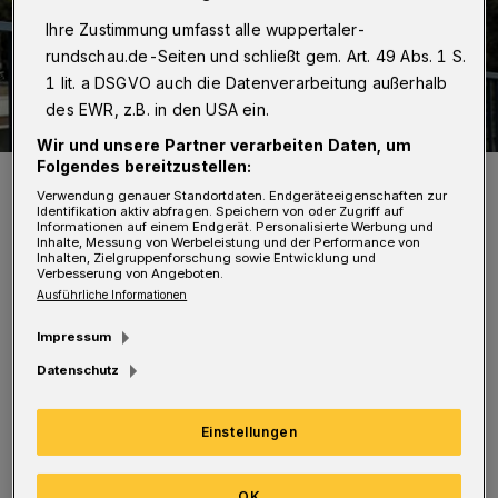
Ihre Zustimmung umfasst alle wuppertaler-
rundschau.de-Seiten und schließt gem. Art. 49 Abs. 1 S.
1 lit. a DSGVO auch die Datenverarbeitung außerhalb
des EWR, z.B. in den USA ein.
Wir und unsere Partner verarbeiten Daten, um
Folgendes bereitzustellen:
Heiko Meins.
Verwendung genauer Standortdaten. Endgeräteeigenschaften zur
Foto: Jens Grossmann
Identifikation aktiv abfragen. Speichern von oder Zugriff auf
Informationen auf einem Endgerät. Personalisierte Werbung und
Inhalte, Messung von Werbeleistung und der Performance von
Inhalten, Zielgruppenforschung sowie Entwicklung und
Verbesserung von Angeboten.
Ausführliche Informationen
Impressum
„Nach genauer Befassung mit dem Vorschlag
Datenschutz
ist dieser berechtigt und nachvollziehbar, da
insbesondere im Bereich der Werléstraße eine
Einstellungen
Konzentrierung von Arztpraxen vorhanden ist
und sich neben einer Apotheke auch weitere
OK