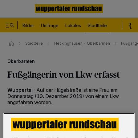
Bilder
Umfrage
Lokales
Stadtteile
Sport
Le
Stadtteile
Heckinghausen - Oberbarmen
Fußgänge
Oberbarmen
Fußgängerin von Lkw erfasst
Wuppertal
·
Auf der Hügelstraße ist eine Frau am
Donnerstag (19. Dezember 2019) von einem Lkw
angefahren worden.
19.12.2019 , 20:36 Uhr
Eine Minute Lesezeit