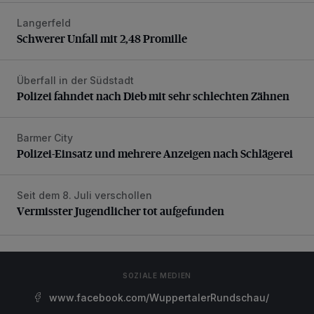
Langerfeld
Schwerer Unfall mit 2,48 Promille
Schwerer Unfall mit 2,48 Promille
Überfall in der Südstadt
Polizei fahndet nach Dieb mit sehr schlechten Zähnen
Polizei fahndet nach Dieb mit sehr schlechten Zähnen
Barmer City
Polizei-Einsatz und mehrere Anzeigen nach Schlägerei
Polizei-Einsatz und mehrere Anzeigen nach Schlägerei
Seit dem 8. Juli verschollen
Vermisster Jugendlicher tot aufgefunden
Vermisster Jugendlicher tot aufgefunden
SOZIALE MEDIEN
www.facebook.com/WuppertalerRundschau/