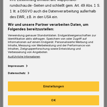
rundschau.de-Seiten und schließt gem. Art. 49 Abs. 1 S.
Der Unfall ereignete sich gegen 12.35 Uhr an
1 lit. a DSGVO auch die Datenverarbeitung außerhalb
der Ecke zur Hagener Straße. Zum jetzigen
des EWR, z.B. in den USA ein.
Zeitpunkt der Ermittlungen steht fest, dass
Wir und unsere Partner verarbeiten Daten, um
Folgendes bereitzustellen:
ein 63-jähriger Fahrer aus Lünen mit seinem
Verwendung genauer Standortdaten. Endgeräteeigenschaften zur
Lastwagen die Hagener Straße in Richtung
Identifikation aktiv abfragen. Speichern von oder Zugriff auf
Informationen auf einem Endgerät. Personalisierte Werbung und
Hügelstraße befuhr. Im Einmündungsbereich
Inhalte, Messung von Werbeleistung und der Performance von
Inhalten, Zielgruppenforschung sowie Entwicklung und
kam es zum Unfall zwischen dem Fahrzeug
Verbesserung von Angeboten.
Ausführliche Informationen
und einer 64-jährigen Fußgängerin aus
Wuppertal“, heißt es aus dem Präsidium. Die
Impressum
Frau wurde in Begleitung eines Notarztes in
Datenschutz
ein Krankenhaus gebracht.
Einstellungen
OK