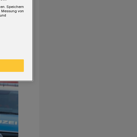
gen. Speichern
e, Messung von
 und