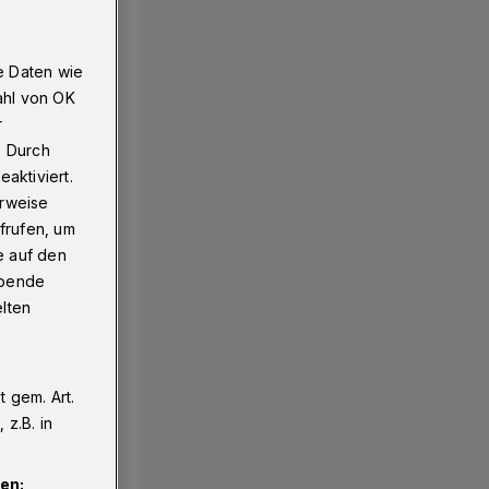
e Daten wie
ahl von OK
r
. Durch
aktiviert.
erweise
frufen, um
e auf den
ebende
elten
 gem. Art.
z.B. in
en: