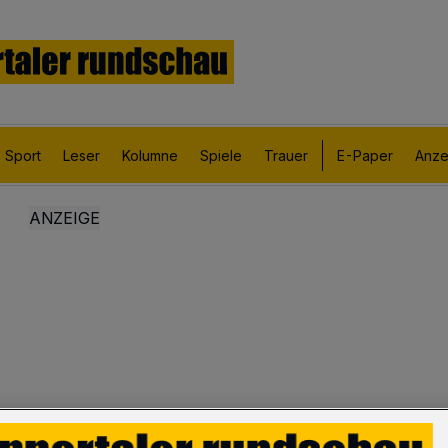
Sport
Leser
Kolumne
Spiele
Trauer
E-Paper
Anze