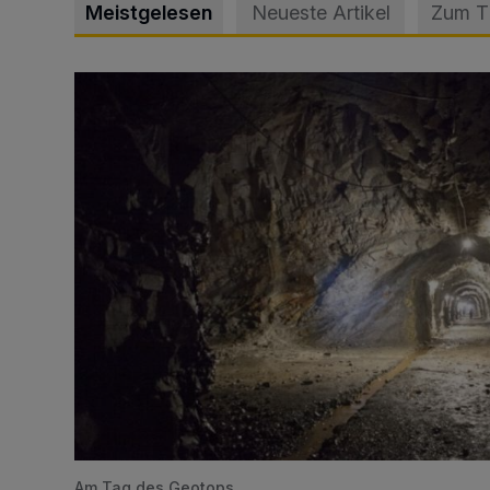
Meistgelesen
Neueste Artikel
Zum 
Tief hinein in die Wuppertaler Unterwelt
Am Tag des Geotops