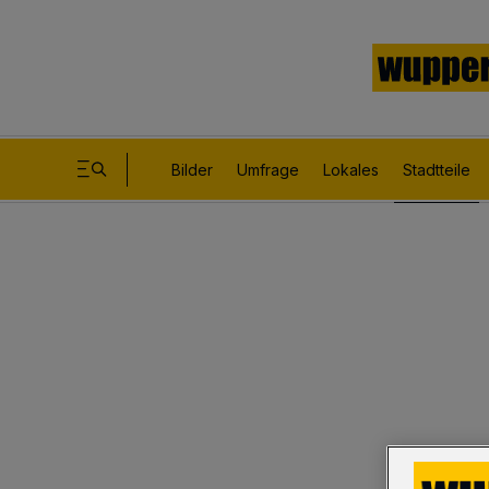
Bilder
Umfrage
Lokales
Stadtteile