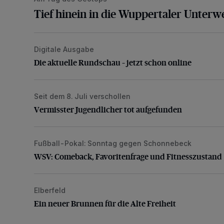
Tief hinein in die Wuppertaler Unterwe
Digitale Ausgabe
Die aktuelle Rundschau – jetzt schon online
Die aktuelle Rundschau – jetzt schon online
Seit dem 8. Juli verschollen
Vermisster Jugendlicher tot aufgefunden
Vermisster Jugendlicher tot aufgefunden
Fußball-Pokal: Sonntag gegen Schonnebeck
WSV: Comeback, Favoritenfrage und Fitnesszustan
WSV: Comeback, Favoritenfrage und Fitnesszustand
Elberfeld
Ein neuer Brunnen für die Alte Freiheit
Ein neuer Brunnen für die Alte Freiheit