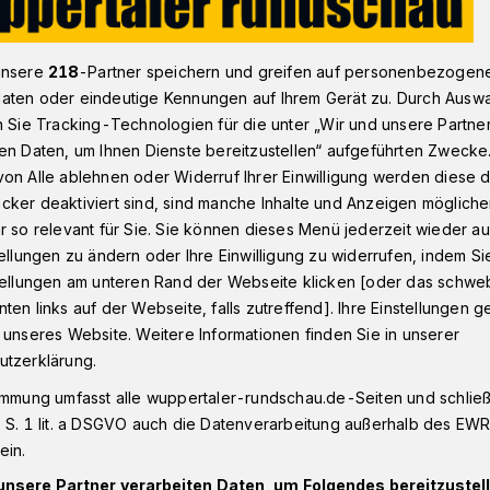
unsere
218
-Partner speichern und greifen auf personenbezogen
n - Oberbarmen
Festnahme nach Streit mit Messer und Pfanne
aten oder eindeutige Kennungen auf Ihrem Gerät zu. Durch Ausw
n Sie Tracking-Technologien für die unter „Wir und unsere Partne
en Daten, um Ihnen Dienste bereitzustellen“ aufgeführten Zwecke
on Alle ablehnen oder Widerruf Ihrer Einwilligung werden diese de
cker deaktiviert sind, sind manche Inhalte und Anzeigen möglich
ch Streit mit
r so relevant für Sie. Sie können dieses Menü jederzeit wieder au
tellungen zu ändern oder Ihre Einwilligung zu widerrufen, indem Si
Pfanne
stellungen am unteren Rand der Webseite klicken [oder das schw
ten links auf der Webseite, falls zutreffend]. Ihre Einstellungen g
 unseres Website. Weitere Informationen finden Sie in unserer
utzerklärung.
chtung in der Lenneper Straße musste die
enstag (17. November 2025) eine
immung umfasst alle wuppertaler-rundschau.de-Seiten und schließt
ten.
 S. 1 lit. a DSGVO auch die Datenverarbeitung außerhalb des EWR, 
ein.
unsere Partner verarbeiten Daten, um Folgendes bereitzustell