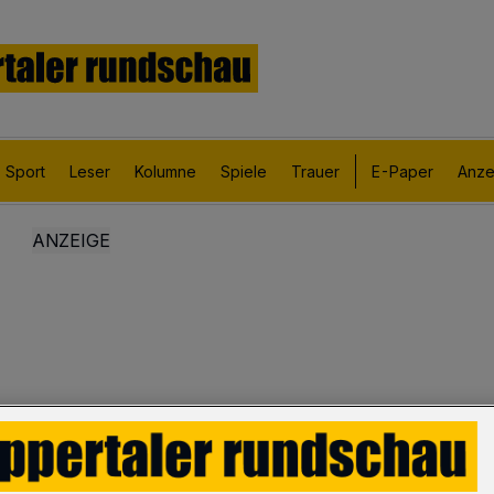
Sport
Leser
Kolumne
Spiele
Trauer
E-Paper
Anze