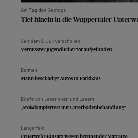
Am Tag des Geotops
Tief hinein in die Wuppertaler Unterwe
Seit dem 8. Juli verschollen
Vermisster Jugendlicher tot aufgefunden
Vermisster Jugendlicher tot aufgefunden
Barmen
Mann beschädigt Autos in Parkhaus
Mann beschädigt Autos in Parkhaus
Briefe von Leserinnen und Lesern
„Stoßdämpfertest mit Unterbodenbehandlung“
„Stoßdämpfertest mit Unterbodenbehandlung“
Langerfeld
Feuerwehr-Einsatz wegen brennender Matratze
Feuerwehr-Einsatz wegen brennender Matratze