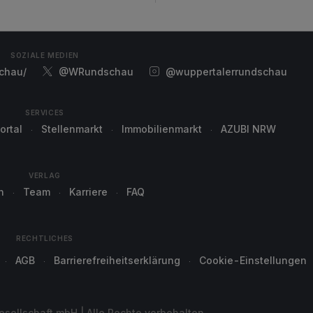
SOZIALE MEDIEN
chau/
@WRundschau
@wuppertalerrundschau
SERVICES
ortal
Stellenmarkt
Immobilienmarkt
AZUBI NRW
VERLAG
n
Team
Karriere
FAQ
RECHTLICHES
AGB
Barrierefreiheitserklärung
Cookie-Einstellungen
sellschaft mbH | Alle Rechte vorbehalten