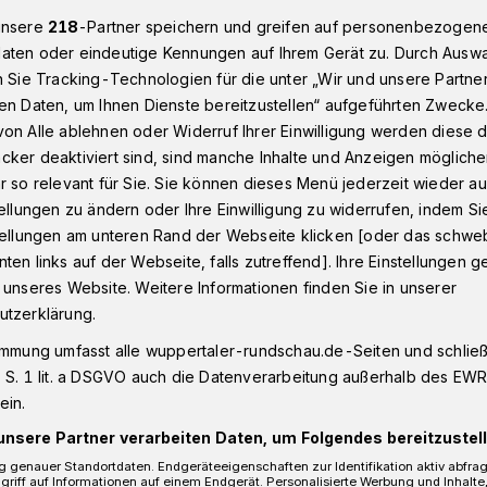
unsere
218
-Partner speichern und greifen auf personenbezogen
aten oder eindeutige Kennungen auf Ihrem Gerät zu. Durch Ausw
n Sie Tracking-Technologien für die unter „Wir und unsere Partne
n - Oberbarmen
Defekte Leitung in Wuppertal-Oberbarmen se
en Daten, um Ihnen Dienste bereitzustellen“ aufgeführten Zwecke
on Alle ablehnen oder Widerruf Ihrer Einwilligung werden diese de
cker deaktiviert sind, sind manche Inhalte und Anzeigen möglich
r so relevant für Sie. Sie können dieses Menü jederzeit wieder au
ung setzt Gebäude
tellungen zu ändern oder Ihre Einwilligung zu widerrufen, indem Si
stellungen am unteren Rand der Webseite klicken [oder das schw
ten links auf der Webseite, falls zutreffend]. Ihre Einstellungen g
r
 unseres Website. Weitere Informationen finden Sie in unserer
utzerklärung.
immung umfasst alle wuppertaler-rundschau.de-Seiten und schließt
ergeschoss eines Wohngebäudes an der
 S. 1 lit. a DSGVO auch die Datenverarbeitung außerhalb des EWR, 
nerstagabend (10. Februar 2022) eine
ein.
ten. Die Mieterinnen und Mieter mussten
unsere Partner verarbeiten Daten, um Folgendes bereitzustell
 genauer Standortdaten. Endgeräteeigenschaften zur Identifikation aktiv abfra
griff auf Informationen auf einem Endgerät. Personalisierte Werbung und Inhalt