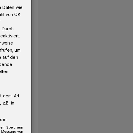
e Daten wie
ahl von OK
r
tzt Gebäude unter Wasser
. Durch
aktiviert.
erweise
frufen, um
e auf den
ebende
elten
 gem. Art.
z.B. in
en:
gen. Speichern
e, Messung von