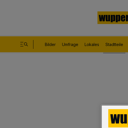
Bilder
Umfrage
Lokales
Stadtteile