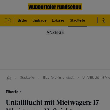
Bilder
Umfrage
Lokales
Stadtteile
Sport
Le
Stadtteile
Elberfeld-Innenstadt
Unfallflucht mit Mi
Elberfeld
Unfallflucht mit Mietwagen: 17-