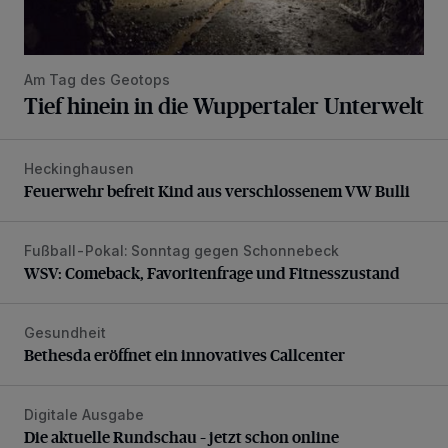
Am Tag des Geotops
Tief hinein in die Wuppertaler Unterwelt
Heckinghausen
Feuerwehr befreit Kind aus verschlossenem VW Bulli
Feuerwehr befreit Kind aus verschlossenem VW Bulli
Fußball-Pokal: Sonntag gegen Schonnebeck
WSV: Comeback, Favoritenfrage und Fitnesszustand
WSV: Comeback, Favoritenfrage und Fitnesszustand
Gesundheit
Bethesda eröffnet ein innovatives Callcenter
Bethesda eröffnet ein innovatives Callcenter
Digitale Ausgabe
Die aktuelle Rundschau – jetzt schon online
Die aktuelle Rundschau – jetzt schon online