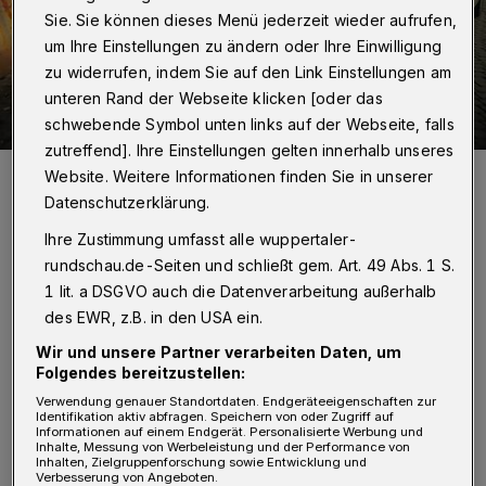
Sie. Sie können dieses Menü jederzeit wieder aufrufen,
um Ihre Einstellungen zu ändern oder Ihre Einwilligung
zu widerrufen, indem Sie auf den Link Einstellungen am
unteren Rand der Webseite klicken [oder das
schwebende Symbol unten links auf der Webseite, falls
zutreffend]. Ihre Einstellungen gelten innerhalb unseres
Das Ende der Unfallflucht.
Website. Weitere Informationen finden Sie in unserer
Foto: Christoph Petersen
Datenschutzerklärung.
Ihre Zustimmung umfasst alle wuppertaler-
rundschau.de-Seiten und schließt gem. Art. 49 Abs. 1 S.
1 lit. a DSGVO auch die Datenverarbeitung außerhalb
G
des EWR, z.B. in den USA ein.
egen 18:45 Uhr hatte ein Anrufer die
Wir und unsere Partner verarbeiten Daten, um
Polizei zunächst über einen Vorfall am
Folgendes bereitzustellen:
Neuenteich informiert. Demnach war der
Verwendung genauer Standortdaten. Endgeräteeigenschaften zur
Identifikation aktiv abfragen. Speichern von oder Zugriff auf
Fahrer eines Mietwagens in einen Unfall
Informationen auf einem Endgerät. Personalisierte Werbung und
Inhalte, Messung von Werbeleistung und der Performance von
verwickelt und hatte sich mit dem Audi
Inhalten, Zielgruppenforschung sowie Entwicklung und
Verbesserung von Angeboten.