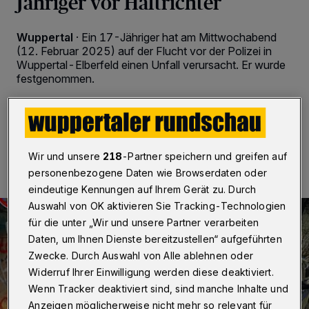
Jähriger vor Haftrichter
Wuppertal
·
Ein 17-Jähriger hat am Mittwochabend
(12. Februar 2025) auf der Flucht vor der Polizei in
Wuppertal-Elberfeld einen Unfall verursacht. Er wurde
festgenommen.
12.02.2025 , 23:05 Uhr
Eine Minute Lesezeit
Wir und unsere
218
-Partner speichern und greifen auf
personenbezogene Daten wie Browserdaten oder
eindeutige Kennungen auf Ihrem Gerät zu. Durch
Auswahl von OK aktivieren Sie Tracking-Technologien
für die unter „Wir und unsere Partner verarbeiten
Daten, um Ihnen Dienste bereitzustellen“ aufgeführten
Zwecke. Durch Auswahl von Alle ablehnen oder
Widerruf Ihrer Einwilligung werden diese deaktiviert.
Wenn Tracker deaktiviert sind, sind manche Inhalte und
Anzeigen möglicherweise nicht mehr so relevant für