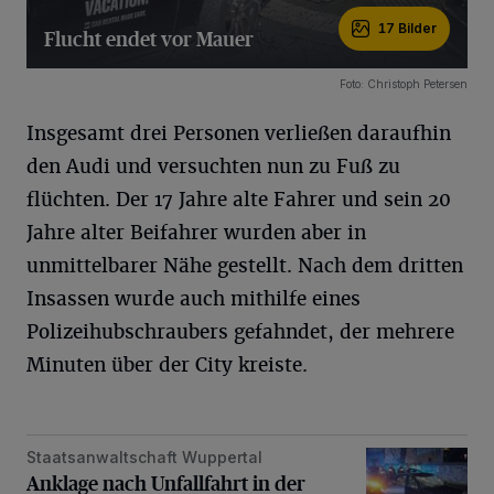
17 Bilder
Flucht endet vor Mauer
17 Bilder
Foto: Christoph Petersen
Insgesamt drei Personen verließen daraufhin
den Audi und versuchten nun zu Fuß zu
flüchten. Der 17 Jahre alte Fahrer und sein 20
Jahre alter Beifahrer wurden aber in
unmittelbarer Nähe gestellt. Nach dem dritten
Insassen wurde auch mithilfe eines
Polizeihubschraubers gefahndet, der mehrere
Minuten über der City kreiste.
Staatsanwaltschaft Wuppertal
Anklage nach Unfallfahrt in der Silvesternacht
Anklage nach Unfallfahrt in der