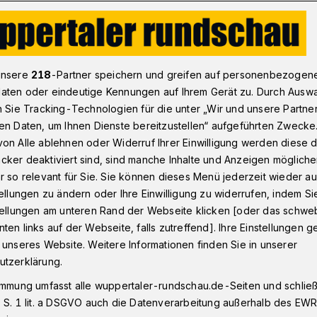
nstadt
Teilsperrung der Friedrich-Ebert-Straße in Wuppertal: 5
unsere
218
-Partner speichern und greifen auf personenbezogen
aten oder eindeutige Kennungen auf Ihrem Gerät zu. Durch Ausw
n Sie Tracking-Technologien für die unter „Wir und unsere Partne
Ebert-Straße
en Daten, um Ihnen Dienste bereitzustellen“ aufgeführten Zwecke
nd für die
on Alle ablehnen oder Widerruf Ihrer Einwilligung werden diese de
cker deaktiviert sind, sind manche Inhalte und Anzeigen möglich
g
r so relevant für Sie. Sie können dieses Menü jederzeit wieder au
tellungen zu ändern oder Ihre Einwilligung zu widerrufen, indem Si
stellungen am unteren Rand der Webseite klicken [oder das schw
ten links auf der Webseite, falls zutreffend]. Ihre Einstellungen g
lang ist das Stück der Friedrich-Ebert-
 unseres Website. Weitere Informationen finden Sie in unserer
Laurentiusplatz. Die Strecke soll in
utzerklärung.
 tabu sein. Die Industrie- und
immung umfasst alle wuppertaler-rundschau.de-Seiten und schließt
azu jetzt 370 Unternehmer im
 S. 1 lit. a DSGVO auch die Datenverarbeitung außerhalb des EWR, 