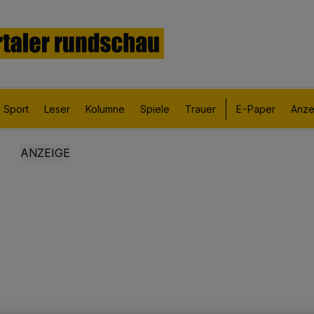
Sport
Leser
Kolumne
Spiele
Trauer
E-Paper
Anze