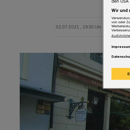
den USA 
Wir und 
Verwendung
von oder Zu
Werbeleist
02.07.2021 , 19:30 Uhr
2 Minuten Le
Verbesseru
Ausführliche
Impressu
Datenschu
E