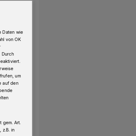
3 Prozent dafür
e Daten wie
ahl von OK
r
. Durch
aktiviert.
erweise
frufen, um
e auf den
ebende
elten
 gem. Art.
z.B. in