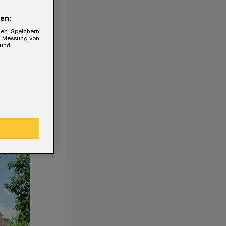
en:
gen. Speichern
e, Messung von
 und