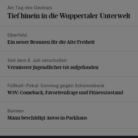
Am Tag des Geotops
Tief hinein in die Wuppertaler Unterwelt
Elberfeld
Ein neuer Brunnen für die Alte Freiheit
Ein neuer Brunnen für die Alte Freiheit
Seit dem 8. Juli verschollen
Vermisster Jugendlicher tot aufgefunden
Vermisster Jugendlicher tot aufgefunden
Fußball-Pokal: Sonntag gegen Schonnebeck
WSV: Comeback, Favoritenfrage und Fitnesszustand
WSV: Comeback, Favoritenfrage und Fitnesszustand
Barmen
Mann beschädigt Autos in Parkhaus
Mann beschädigt Autos in Parkhaus