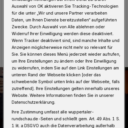
Wuppertal
·
Zumindest vorläufig verabschiedete sich
Andreas Mucke am vergangenen Freitag aus dem
Auswahl von OK aktivieren Sie Tracking-Technologien
Ensemble des TiC-Theaters und spielte dabei noch ein
für die unter „Wir und unsere Partner verarbeiten
letztes Mal in der Aufführung "Ziemlich beste Freunde".
Daten, um Ihnen Dienste bereitzustellen“ aufgeführten
Zwecke. Durch Auswahl von Alle ablehnen oder
Widerruf Ihrer Einwilligung werden diese deaktiviert.
Wenn Tracker deaktiviert sind, sind manche Inhalte und
06.11.2015 , 01:57 Uhr
Eine Minute Lesezeit
Anzeigen möglicherweise nicht mehr so relevant für
Sie. Sie können dieses Menü jederzeit wieder aufrufen,
um Ihre Einstellungen zu ändern oder Ihre Einwilligung
zu widerrufen, indem Sie auf den Link Einstellungen am
unteren Rand der Webseite klicken [oder das
schwebende Symbol unten links auf der Webseite, falls
zutreffend]. Ihre Einstellungen gelten innerhalb unseres
Website. Weitere Informationen finden Sie in unserer
Datenschutzerklärung.
Ihre Zustimmung umfasst alle wuppertaler-
rundschau.de-Seiten und schließt gem. Art. 49 Abs. 1 S.
1 lit. a DSGVO auch die Datenverarbeitung außerhalb