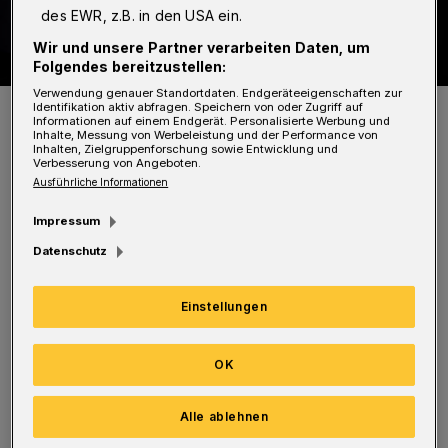
des EWR, z.B. in den USA ein.
Wir und unsere Partner verarbeiten Daten, um
Folgendes bereitzustellen:
Verwendung genauer Standortdaten. Endgeräteeigenschaften zur
Sie hatten sichtlich gute Laune.
Identifikation aktiv abfragen. Speichern von oder Zugriff auf
Informationen auf einem Endgerät. Personalisierte Werbung und
Foto: Jens Grossmann
Inhalte, Messung von Werbeleistung und der Performance von
Inhalten, Zielgruppenforschung sowie Entwicklung und
Verbesserung von Angeboten.
Ausführliche Informationen
Impressum
Datenschutz
Der Erlös der Vorstellung in Höhe von 1.000
Euro wurde der Lebenshilfe Wuppertal
Einstellungen
gespendet. Unser Bild zeigt bei der
symbolischen Scheckübergabe
OK
Oberbürgermeister Andreas Mucke und Stefan
Pauls, den Geschäftsführer der Lebenshilfe
Alle ablehnen
mit den TiC-Theaterleitern Ralf Budde und