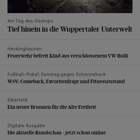
Am Tag des Geotops
Tief hinein in die Wuppertaler Unterwelt
Heckinghausen
Feuerwehr befreit Kind aus verschlossenem VW Bulli
Feuerwehr befreit Kind aus verschlossenem VW Bulli
Fußball-Pokal: Sonntag gegen Schonnebeck
WSV: Comeback, Favoritenfrage und Fitnesszustand
WSV: Comeback, Favoritenfrage und Fitnesszustand
Elberfeld
Ein neuer Brunnen für die Alte Freiheit
Ein neuer Brunnen für die Alte Freiheit
Digitale Ausgabe
Die aktuelle Rundschau – jetzt schon online
Die aktuelle Rundschau – jetzt schon online