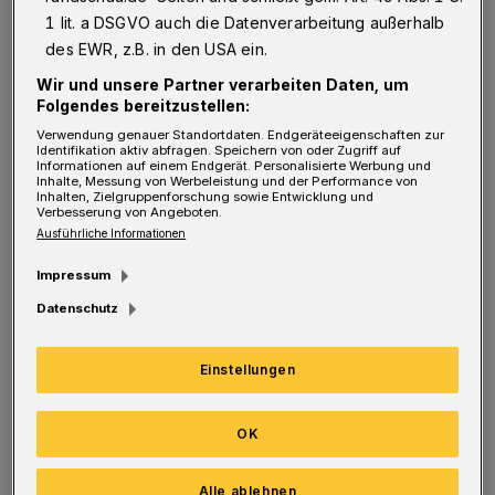
Zudem wird seit einigen Jahren ein Teil des
1 lit. a DSGVO auch die Datenverarbeitung außerhalb
Erlöses an soziale und gemeinnützige
des EWR, z.B. in den USA ein.
Organisationen in Cronenberg ausgeschüttet.
Wir und unsere Partner verarbeiten Daten, um
Folgendes bereitzustellen:
Das Orga-Team eröffnet um 9.30 Uhr
Verwendung genauer Standortdaten. Endgeräteeigenschaften zur
Identifikation aktiv abfragen. Speichern von oder Zugriff auf
gemeinsam mit den Schirmherren
Informationen auf einem Endgerät. Personalisierte Werbung und
Inhalte, Messung von Werbeleistung und der Performance von
Oberbürgermeister Andreas Mucke und IHK-
Inhalten, Zielgruppenforschung sowie Entwicklung und
Verbesserung von Angeboten.
Präsident Thomas Meyer ganz offiziell die 24.
Ausführliche Informationen
Kiste. Vorher sind aber schon zahlreiche
Impressum
Stände geöffnet und laden zum Schnuppern,
Datenschutz
Essen und Handeln ein. Die "Sound Trumpets
Wuppergold" eröffnen den musikalischen
Einstellungen
Reigen auf der Bühne am Rathausplatz um 10
Uhr, gefolgt von Florian D. und "TheCube",
OK
den Gewinnern des Solinger Schüler-
Alle ablehnen