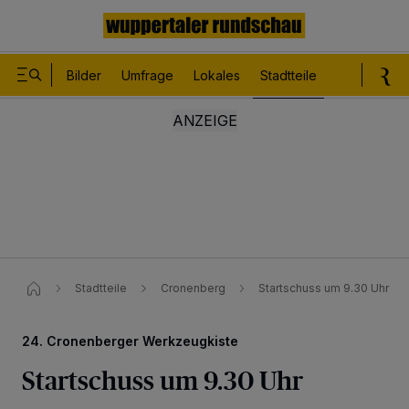
Bilder
Umfrage
Lokales
Stadtteile
Sport
Le
Stadtteile
Cronenberg
Startschuss um 9.30 Uhr
24. Cronenberger Werkzeugkiste
Startschuss um 9.30 Uhr