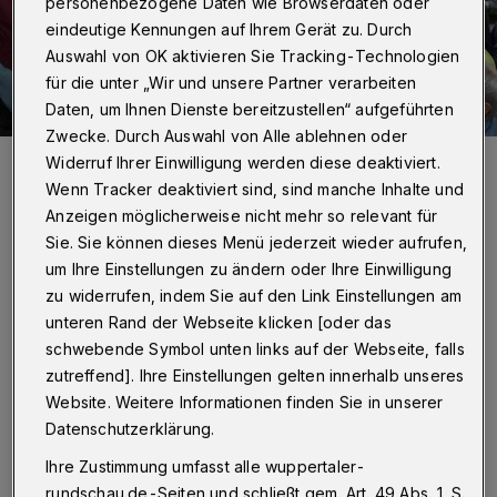
personenbezogene Daten wie Browserdaten oder
eindeutige Kennungen auf Ihrem Gerät zu. Durch
Auswahl von OK aktivieren Sie Tracking-Technologien
für die unter „Wir und unsere Partner verarbeiten
Daten, um Ihnen Dienste bereitzustellen“ aufgeführten
Zwecke. Durch Auswahl von Alle ablehnen oder
Auch in diesem Jahr werden wieder jede Menge Preise
Widerruf Ihrer Einwilligung werden diese deaktiviert.
ausgeschüttet.
Wenn Tracker deaktiviert sind, sind manche Inhalte und
Foto: Eduard Urssu
Anzeigen möglicherweise nicht mehr so relevant für
Sie. Sie können dieses Menü jederzeit wieder aufrufen,
um Ihre Einstellungen zu ändern oder Ihre Einwilligung
zu widerrufen, indem Sie auf den Link Einstellungen am
unteren Rand der Webseite klicken [oder das
Von Eduard Urssu
schwebende Symbol unten links auf der Webseite, falls
zutreffend]. Ihre Einstellungen gelten innerhalb unseres
Z
Website. Weitere Informationen finden Sie in unserer
iel ist es auch, Einrichtungen für
Datenschutzerklärung.
behinderte Menschen in Wuppertal und
Ihre Zustimmung umfasst alle wuppertaler-
der Partnerstadt Schwerin zu unterstützen.
rundschau.de-Seiten und schließt gem. Art. 49 Abs. 1 S.