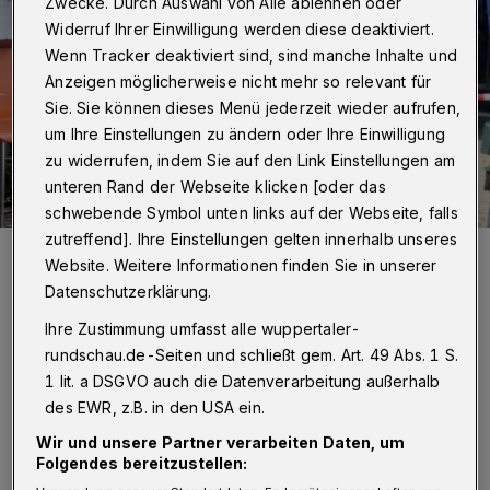
Zwecke. Durch Auswahl von Alle ablehnen oder
Widerruf Ihrer Einwilligung werden diese deaktiviert.
Wenn Tracker deaktiviert sind, sind manche Inhalte und
Anzeigen möglicherweise nicht mehr so relevant für
Sie. Sie können dieses Menü jederzeit wieder aufrufen,
um Ihre Einstellungen zu ändern oder Ihre Einwilligung
zu widerrufen, indem Sie auf den Link Einstellungen am
unteren Rand der Webseite klicken [oder das
schwebende Symbol unten links auf der Webseite, falls
zutreffend]. Ihre Einstellungen gelten innerhalb unseres
Cindy Hutcap (li.), die Leiterin des DRK Kinder- und
Website. Weitere Informationen finden Sie in unserer
Jugendzentrums, mit einer Besucherin des Festes.
Foto: DRK
Datenschutzerklärung.
Ihre Zustimmung umfasst alle wuppertaler-
rundschau.de-Seiten und schließt gem. Art. 49 Abs. 1 S.
1 lit. a DSGVO auch die Datenverarbeitung außerhalb
des EWR, z.B. in den USA ein.
Z
u Gast waren unter anderem
Wir und unsere Partner verarbeiten Daten, um
Jugendamtsleiterin Christina Roddewig-
Folgendes bereitzustellen: