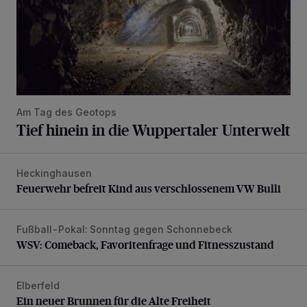
Am Tag des Geotops
Tief hinein in die Wuppertaler Unterwelt
Heckinghausen
Feuerwehr befreit Kind aus verschlossenem VW Bulli
Feuerwehr befreit Kind aus verschlossenem VW Bulli
Fußball-Pokal: Sonntag gegen Schonnebeck
WSV: Comeback, Favoritenfrage und Fitnesszustand
WSV: Comeback, Favoritenfrage und Fitnesszustand
Elberfeld
Ein neuer Brunnen für die Alte Freiheit
Ein neuer Brunnen für die Alte Freiheit