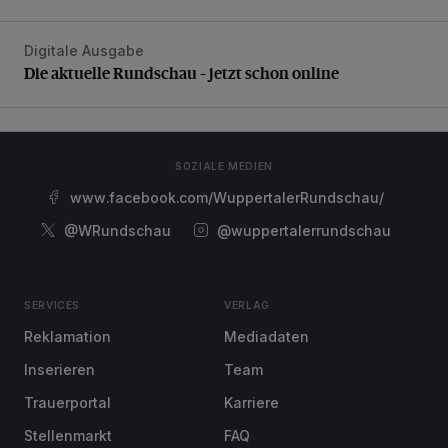
Digitale Ausgabe
Die aktuelle Rundschau – jetzt schon online
Die aktuelle Rundschau – jetzt schon online
SOZIALE MEDIEN
www.facebook.com/WuppertalerRundschau/
@WRundschau
@wuppertalerrundschau
SERVICES
VERLAG
Reklamation
Mediadaten
Inserieren
Team
Trauerportal
Karriere
Stellenmarkt
FAQ