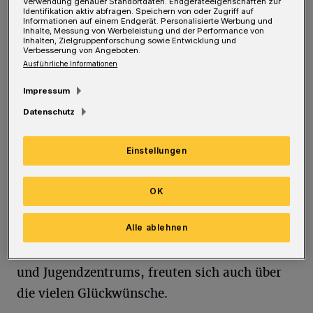
Oudnia und die stellvertretende Cronenberger
Verwendung genauer Standortdaten. Endgeräteeigenschaften zur
Identifikation aktiv abfragen. Speichern von oder Zugriff auf
Informationen auf einem Endgerät. Personalisierte Werbung und
Bezirksbürgermeisterin Regina Orth. Als
Inhalte, Messung von Werbeleistung und der Performance von
Inhalten, Zielgruppenforschung sowie Entwicklung und
Auftakt wurde eine Feuershow, die sich die
Verbesserung von Angeboten.
Kinder gewünscht hatten, gefolgt von einem
Ausführliche Informationen
kleinen Interview.
Impressum
Datenschutz
Kleinere Besucherinnen und Besucherhatten
die Möglichkeit, an Mitmachangeboten wie
Einstellungen
einem Airbrush-Tattoo-Stand, einer
Tanzanimation, einem Mitmachzirkus und
OK
einer Fotobox teilzunehmen. DRK-
Alle ablehnen
Kreisgeschäftsführer Dr. Thorsten Böth und
Cindy Hutcap, die Leiterin des DRK Kinder-
und Jugendzentrums, freuten sich auch über
die vielen Glückwünsche.