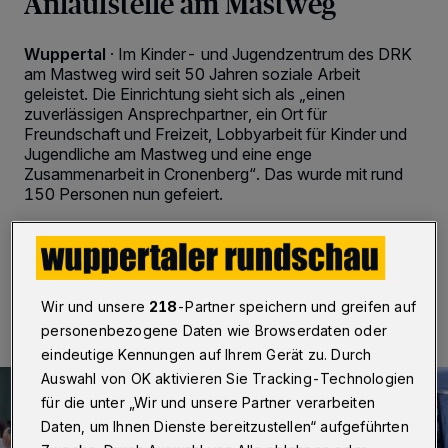
Anlaufstelle am Mastweg
Wuppertal
·
Im Kinder- und Jugendzentrum des DRK
am Mastweg wird seit 50 Jahren soziale Arbeit
geleistet. Die Einrichtung sieht sich als „einen
zuverlässigen Ansprechpartner, ein Ort für
Freundschaft und Freizeit, Lobbyarbeit für Kinder und
Jugendliche am Mastweg und eine enge
Zusammenarbeit in Cronenberg“. Das wurde mit rund
150 Personen nun gefeiert.
24.05.2022 , 08:30 Uhr
2 Minuten Lesezeit
Wir und unsere
218
-Partner speichern und greifen auf
personenbezogene Daten wie Browserdaten oder
eindeutige Kennungen auf Ihrem Gerät zu. Durch
Auswahl von OK aktivieren Sie Tracking-Technologien
für die unter „Wir und unsere Partner verarbeiten
Daten, um Ihnen Dienste bereitzustellen“ aufgeführten