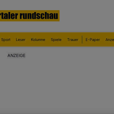
Sport
Leser
Kolumne
Spiele
Trauer
E-Paper
Anze