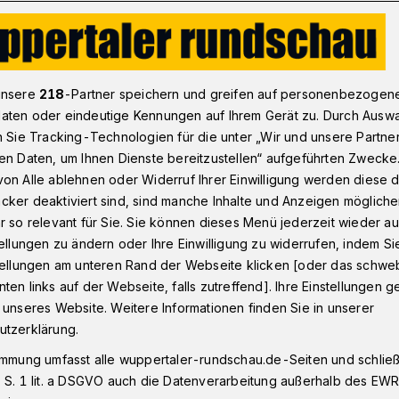
Der OB spielt den Herrn Wurst
unsere
218
-Partner speichern und greifen auf personenbezogen
aten oder eindeutige Kennungen auf Ihrem Gerät zu. Durch Ausw
n Sie Tracking-Technologien für die unter „Wir und unsere Partne
en Daten, um Ihnen Dienste bereitzustellen“ aufgeführten Zwecke
t den Herrn Wurst
on Alle ablehnen oder Widerruf Ihrer Einwilligung werden diese de
cker deaktiviert sind, sind manche Inhalte und Anzeigen möglich
r so relevant für Sie. Sie können dieses Menü jederzeit wieder au
tellungen zu ändern oder Ihre Einwilligung zu widerrufen, indem Si
ielte gerne Skat in seiner Freizeit, Peter
stellungen am unteren Rand der Webseite klicken [oder das schw
smann. Hans Kremendahl war ein
ten links auf der Webseite, falls zutreffend]. Ihre Einstellungen g
r. Und ihr Oberbürgermeister-Nachfolger
 unseres Website. Weitere Informationen finden Sie in unserer
erne Theater.
utzerklärung.
immung umfasst alle wuppertaler-rundschau.de-Seiten und schließt
 S. 1 lit. a DSGVO auch die Datenverarbeitung außerhalb des EWR, 