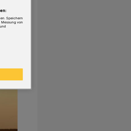
en:
gen. Speichern
e, Messung von
 und