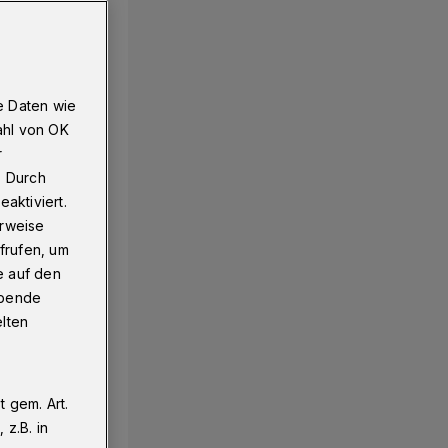
e Daten wie
ahl von OK
r
. Durch
aktiviert.
erweise
frufen, um
e auf den
ebende
elten
 gem. Art.
z.B. in