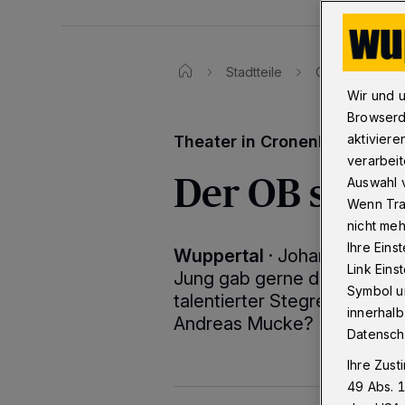
Stadtteile
Cronenberg
Wir und 
Browserd
aktiviere
Theater in Cronenberg
verarbeit
Der OB spiel
Auswahl v
Wenn Tra
nicht meh
Ihre Eins
Wuppertal
·
Johannes Rau sp
Link Ein
Jung gab gerne den Wander
Symbol un
talentierter Stegreifdichte
innerhalb
Andreas Mucke? Er spielt g
Datensch
Ihre Zust
49 Abs. 1