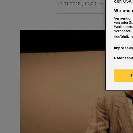
den USA 
21.01.2018 , 12:00 Uhr
2 Minuten Le
Wir und 
Verwendung
von oder Zu
Werbeleist
Verbesseru
Ausführliche
Impressu
Datenschu
E