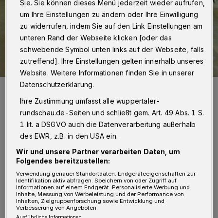
Sie. Sie können dieses Menü jederzeit wieder aufrufen,
um Ihre Einstellungen zu ändern oder Ihre Einwilligung
zu widerrufen, indem Sie auf den Link Einstellungen am
unteren Rand der Webseite klicken [oder das
schwebende Symbol unten links auf der Webseite, falls
zutreffend]. Ihre Einstellungen gelten innerhalb unseres
Website. Weitere Informationen finden Sie in unserer
Datenschutzerklärung.
Das Sparschwein im Café PRIO.
Foto: Sabine Damaschke
Ihre Zustimmung umfasst alle wuppertaler-
rundschau.de-Seiten und schließt gem. Art. 49 Abs. 1 S.
1 lit. a DSGVO auch die Datenverarbeitung außerhalb
des EWR, z.B. in den USA ein.
Wir und unsere Partner verarbeiten Daten, um
„Hier können sich alle - von jung bis alt, von
Folgendes bereitzustellen:
klein bis groß, von arm bis reich - eine Auszeit
Verwendung genauer Standortdaten. Endgeräteeigenschaften zur
Identifikation aktiv abfragen. Speichern von oder Zugriff auf
Informationen auf einem Endgerät. Personalisierte Werbung und
nehmen, durchatmen und neue Kräfte
Inhalte, Messung von Werbeleistung und der Performance von
Inhalten, Zielgruppenforschung sowie Entwicklung und
sammeln“, erklärt Leiter Paul-Gerhard Sinn.
Verbesserung von Angeboten.
Ausführliche Informationen