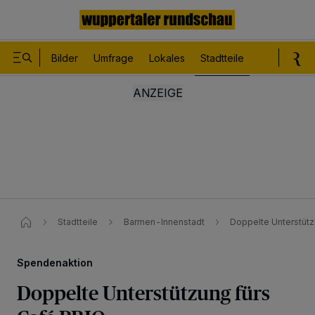
Bilder
Umfrage
Lokales
Stadtteile
Sport
Le
Stadtteile
Barmen-Innenstadt
Doppelte Unterstütz
Spendenaktion
Doppelte Unterstützung fürs