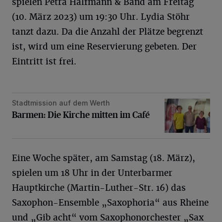
spielen Petra Halfmann & Band am Freitag
(10. März 2023) um 19:30 Uhr. Lydia Stöhr
tanzt dazu. Da die Anzahl der Plätze begrenzt
ist, wird um eine Reservierung gebeten. Der
Eintritt ist frei.
Stadtmission auf dem Werth
Barmen: Die Kirche mitten im Café
Barmen: Die Kirche mitten im Café
Eine Woche später, am Samstag (18. März),
spielen um 18 Uhr in der Unterbarmer
Hauptkirche (Martin-Luther-Str. 16) das
Saxophon-Ensemble „Saxophoria“ aus Rheine
und „Gib acht“ vom Saxophonorchester „Sax