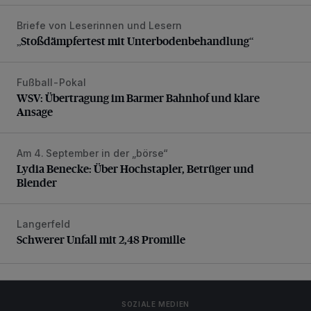
Briefe von Leserinnen und Lesern
„Stoßdämpfertest mit Unterbodenbehandlung“
„Stoßdämpfertest mit Unterbodenbehandlung“
Fußball-Pokal
WSV: Übertragung im Barmer Bahnhof und klare Ansage
WSV: Übertragung im Barmer Bahnhof und klare
Ansage
Am 4. September in der „börse“
Lydia Benecke: Über Hochstapler, Betrüger und Blender
Lydia Benecke: Über Hochstapler, Betrüger und
Blender
Langerfeld
Schwerer Unfall mit 2,48 Promille
Schwerer Unfall mit 2,48 Promille
SOZIALE MEDIEN