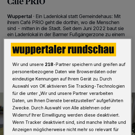
Café PRIO
Wuppertal
·
Ein Ladenlokal statt Gemeindehaus: Mit
ihrem Café PRIO geht die dorthin, wo die Menschen
sind - mitten in die Stadt. Seit dem Juni 2022 baut sie
ein Ladenlokal in der Barmer Fußgängerzone zu einem
Begegnungsort um.
Wir und unsere
218
-Partner speichern und greifen auf
05.03.2023 , 12:00 Uhr
Eine Minute Lesezeit
personenbezogene Daten wie Browserdaten oder
eindeutige Kennungen auf Ihrem Gerät zu. Durch
Auswahl von OK aktivieren Sie Tracking-Technologien
für die unter „Wir und unsere Partner verarbeiten
Daten, um Ihnen Dienste bereitzustellen“ aufgeführten
Zwecke. Durch Auswahl von Alle ablehnen oder
Widerruf Ihrer Einwilligung werden diese deaktiviert.
Wenn Tracker deaktiviert sind, sind manche Inhalte und
Anzeigen möglicherweise nicht mehr so relevant für