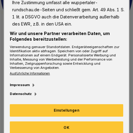
Ihre Zustimmung umfasst alle wuppertaler-
rundschau.de-Seiten und schließt gem. Art. 49 Abs. 1 S.
1 lit. a DSGVO auch die Datenverarbeitung außerhalb
des EWR, z.B. in den USA ein.
Das Wappen des WSV.
Foto: WSV
Wir und unsere Partner verarbeiten Daten, um
Folgendes bereitzustellen:
Verwendung genauer Standortdaten. Endgeräteeigenschaften zur
Identifikation aktiv abfragen. Speichern von oder Zugriff auf
Informationen auf einem Endgerät. Personalisierte Werbung und
Inhalte, Messung von Werbeleistung und der Performance von
Inhalten, Zielgruppenforschung sowie Entwicklung und
Verbesserung von Angeboten.
"Personal, Equipment und neue Strukturen -
Ausführliche Informationen
es liegt in der Natur der Sache: Alles wird
Impressum
teurer. Leider können auch wir vom WSV uns
Datenschutz
diesem Prozess nicht entziehen. Gerade im
Hinblick auf unser Projekt "WSV2020" wollen
Einstellungen
wir uns professionalisieren und ja, das kostet
auch Geld. So ungern wir es auch sagen: Ohne
OK
eine Veränderungen der Ticketpreise nach