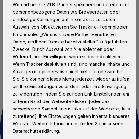
Wir und unsere
218
-Partner speichern und greifen auf
Wuppertaler SV
·
Der Fußball-Regionalligist
Wuppertaler SV erhöht die Preise für die Tageskarten.
personenbezogene Daten wie Browserdaten oder
Wer sein Ticket erst vor Ort an den Kassen erwirbt,
eindeutige Kennungen auf Ihrem Gerät zu. Durch
muss zwei Euro Aufschlag hinnehmen.
Auswahl von OK aktivieren Sie Tracking-Technologien
für die unter „Wir und unsere Partner verarbeiten
Daten, um Ihnen Dienste bereitzustellen“ aufgeführten
Zwecke. Durch Auswahl von Alle ablehnen oder
18.06.2017 , 14:19 Uhr
Eine Minute Lesezeit
Widerruf Ihrer Einwilligung werden diese deaktiviert.
Wenn Tracker deaktiviert sind, sind manche Inhalte und
Anzeigen möglicherweise nicht mehr so relevant für
Sie. Sie können dieses Menü jederzeit wieder aufrufen,
um Ihre Einstellungen zu ändern oder Ihre Einwilligung
zu widerrufen, indem Sie auf den Link Einstellungen am
unteren Rand der Webseite klicken [oder das
schwebende Symbol unten links auf der Webseite, falls
zutreffend]. Ihre Einstellungen gelten innerhalb unseres
Website. Weitere Informationen finden Sie in unserer
Datenschutzerklärung.