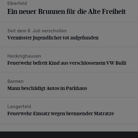
Elberfeld
Ein neuer Brunnen für die Alte Freiheit
Seit dem 8. Juli verschollen
Vermisster Jugendlicher tot aufgefunden
Vermisster Jugendlicher tot aufgefunden
Heckinghausen
Feuerwehr befreit Kind aus verschlossenem VW Bulli
Feuerwehr befreit Kind aus verschlossenem VW Bulli
Barmen
Mann beschädigt Autos in Parkhaus
Mann beschädigt Autos in Parkhaus
Langerfeld
Feuerwehr-Einsatz wegen brennender Matratze
Feuerwehr-Einsatz wegen brennender Matratze