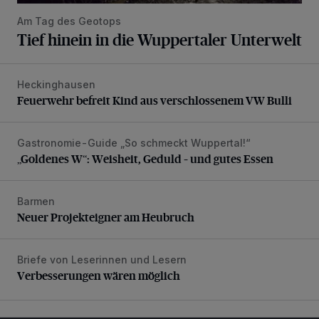
Am Tag des Geotops
Tief hinein in die Wuppertaler Unterwelt
Heckinghausen
Feuerwehr befreit Kind aus verschlossenem VW Bulli
Feuerwehr befreit Kind aus verschlossenem VW Bulli
Gastronomie-Guide „So schmeckt Wuppertal!“
„Goldenes W“: Weisheit, Geduld – und gutes Essen
„Goldenes W“: Weisheit, Geduld – und gutes Essen
Barmen
Neuer Projekteigner am Heubruch
Neuer Projekteigner am Heubruch
Briefe von Leserinnen und Lesern
Verbesserungen wären möglich
Verbesserungen wären möglich