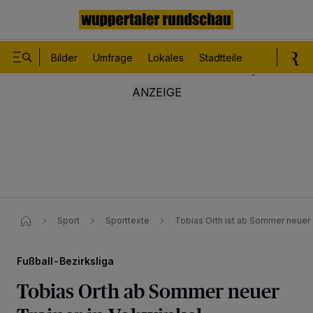
Bilder
Umfrage
Lokales
Stadtteile
Sport
Le
Sport
Sporttexte
Tobias Orth ist ab Sommer neuer
Fußball-Bezirksliga
Tobias Orth ab Sommer neuer