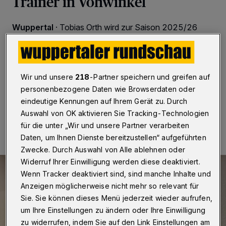
Trainer in Vohwinkel
Wuppertal
·
Tobias Orth wird zur Saison 2025/26
Chefcoach des Fußball-Bezirksligisten FSV Vohwinkel.
Ab sofort fungiert er als weiterer Co-Trainer neben
Olaf Foit. Bis zum Sommer behält der Sportliche Leiter
Christian Bialke die Hauptverantwortung.
Wir und unsere
218
-Partner speichern und greifen auf
personenbezogene Daten wie Browserdaten oder
eindeutige Kennungen auf Ihrem Gerät zu. Durch
31.03.2025 , 21:32 Uhr
2 Minuten Lesezeit
Auswahl von OK aktivieren Sie Tracking-Technologien
für die unter „Wir und unsere Partner verarbeiten
Daten, um Ihnen Dienste bereitzustellen“ aufgeführten
Zwecke. Durch Auswahl von Alle ablehnen oder
Widerruf Ihrer Einwilligung werden diese deaktiviert.
Wenn Tracker deaktiviert sind, sind manche Inhalte und
Anzeigen möglicherweise nicht mehr so relevant für
Sie. Sie können dieses Menü jederzeit wieder aufrufen,
um Ihre Einstellungen zu ändern oder Ihre Einwilligung
zu widerrufen, indem Sie auf den Link Einstellungen am