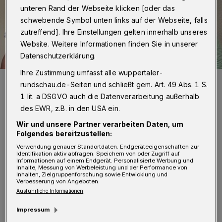
unteren Rand der Webseite klicken [oder das
schwebende Symbol unten links auf der Webseite, falls
zutreffend]. Ihre Einstellungen gelten innerhalb unseres
Website. Weitere Informationen finden Sie in unserer
Datenschutzerklärung.
Ihre Zustimmung umfasst alle wuppertaler-
Tobias Orth (li.) und Olaf Foit.
rundschau.de-Seiten und schließt gem. Art. 49 Abs. 1 S.
Foto: FSV Vohwinkel
1 lit. a DSGVO auch die Datenverarbeitung außerhalb
des EWR, z.B. in den USA ein.
Wir und unsere Partner verarbeiten Daten, um
Folgendes bereitzustellen:
Verwendung genauer Standortdaten. Endgeräteeigenschaften zur
„Ich bin im Sommer 2023 vom Cronenberger
Identifikation aktiv abfragen. Speichern von oder Zugriff auf
Informationen auf einem Endgerät. Personalisierte Werbung und
SC in den Fuchsbau zum FSV gewechselt, habe
Inhalte, Messung von Werbeleistung und der Performance von
Inhalten, Zielgruppenforschung sowie Entwicklung und
Verbesserung von Angeboten.
hier ein gutes Umfeld angetroffen und mich
Ausführliche Informationen
von Beginn an sehr wohl gefühlt. Mein Ziel
Impressum
war es als Spieler und ist es auch weiterhin,