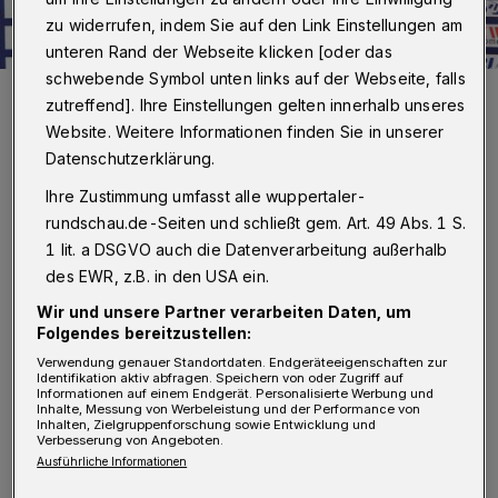
zu widerrufen, indem Sie auf den Link Einstellungen am
unteren Rand der Webseite klicken [oder das
schwebende Symbol unten links auf der Webseite, falls
Foto: Dirk Freund
zutreffend]. Ihre Einstellungen gelten innerhalb unseres
Website. Weitere Informationen finden Sie in unserer
Datenschutzerklärung.
Ihre Zustimmung umfasst alle wuppertaler-
S
rundschau.de-Seiten und schließt gem. Art. 49 Abs. 1 S.
ichtlich stolz war sie, die Führungsriege
1 lit. a DSGVO auch die Datenverarbeitung außerhalb
des BHC, als sie am Sonntagmittag die
des EWR, z.B. in den USA ein.
letzten beiden Neuzugänge für die
Wir und unsere Partner verarbeiten Daten, um
Bundesliga-Saison 2018/19 präsentierte. Und
Folgendes bereitzustellen:
das aus gutem Grund. Mit dem spanischen
Verwendung genauer Standortdaten. Endgeräteeigenschaften zur
Identifikation aktiv abfragen. Speichern von oder Zugriff auf
Kreisläufer Raffael Baena (35, Vertrag bis
Informationen auf einem Endgerät. Personalisierte Werbung und
Inhalte, Messung von Werbeleistung und der Performance von
2020) vom deutschen Meister Rhein-Neckar
Inhalten, Zielgruppenforschung sowie Entwicklung und
Verbesserung von Angeboten.
Löwen und dem niederländischen Linksaußen
Ausführliche Informationen
Jeffrey Boomhouwer (29, bis 2021) von MT