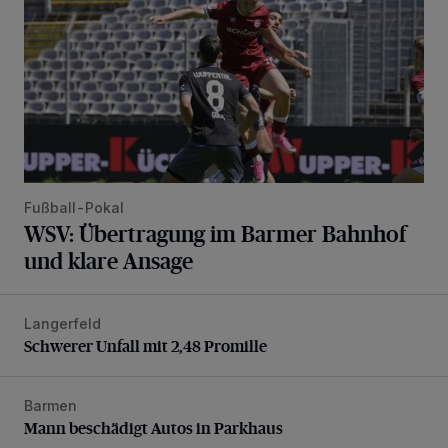
Fußball-Pokal
WSV: Übertragung im Barmer Bahnhof
und klare Ansage
Langerfeld
Schwerer Unfall mit 2,48 Promille
Schwerer Unfall mit 2,48 Promille
Barmen
Mann beschädigt Autos in Parkhaus
Mann beschädigt Autos in Parkhaus