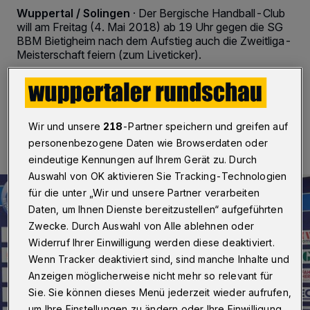
Wuppertal / Solingen
·
Der Bergische Handball-Club
will am Freitag (4. Mai 2018) ab 19 Uhr gegen die SG
BBM Bietigheim nach dem Aufstieg auch die Zweitliga-
Meisterschaft feiern (zum Liveticker).
04.05.2018 , 11:40 Uhr
2 Minuten Lesezeit
Wir und unsere
218
-Partner speichern und greifen auf
personenbezogene Daten wie Browserdaten oder
eindeutige Kennungen auf Ihrem Gerät zu. Durch
Auswahl von OK aktivieren Sie Tracking-Technologien
für die unter „Wir und unsere Partner verarbeiten
Daten, um Ihnen Dienste bereitzustellen“ aufgeführten
Zwecke. Durch Auswahl von Alle ablehnen oder
Widerruf Ihrer Einwilligung werden diese deaktiviert.
Wenn Tracker deaktiviert sind, sind manche Inhalte und
Anzeigen möglicherweise nicht mehr so relevant für
Sie. Sie können dieses Menü jederzeit wieder aufrufen,
um Ihre Einstellungen zu ändern oder Ihre Einwilligung