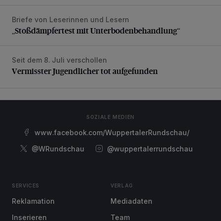
Briefe von Leserinnen und Lesern
„Stoßdämpfertest mit Unterbodenbehandlung“
„Stoßdämpfertest mit Unterbodenbehandlung“
Seit dem 8. Juli verschollen
Vermisster Jugendlicher tot aufgefunden
Vermisster Jugendlicher tot aufgefunden
SOZIALE MEDIEN
www.facebook.com/WuppertalerRundschau/
@WRundschau
@wuppertalerrundschau
SERVICES
VERLAG
Reklamation
Mediadaten
Inserieren
Team