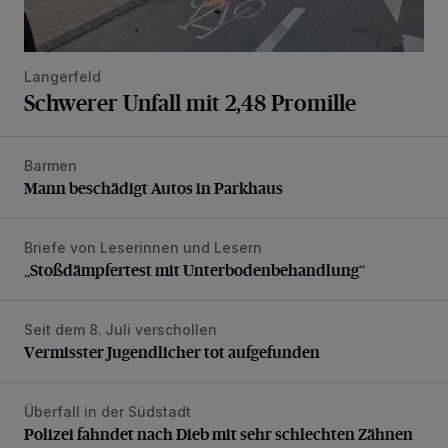
Langerfeld
Schwerer Unfall mit 2,48 Promille
Barmen
Mann beschädigt Autos in Parkhaus
Mann beschädigt Autos in Parkhaus
Briefe von Leserinnen und Lesern
„Stoßdämpfertest mit Unterbodenbehandlung“
„Stoßdämpfertest mit Unterbodenbehandlung“
Seit dem 8. Juli verschollen
Vermisster Jugendlicher tot aufgefunden
Vermisster Jugendlicher tot aufgefunden
Überfall in der Südstadt
Polizei fahndet nach Dieb mit sehr schlechten Zähnen
Polizei fahndet nach Dieb mit sehr schlechten Zähnen