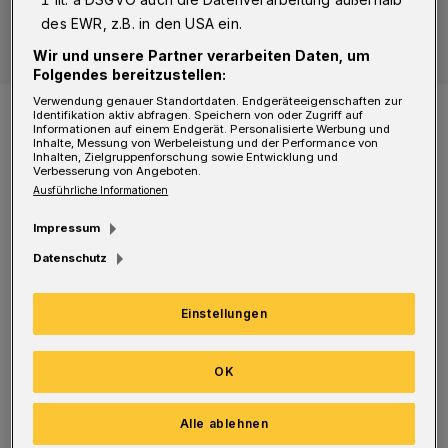
des EWR, z.B. in den USA ein.
Wir und unsere Partner verarbeiten Daten, um
Folgendes bereitzustellen:
Verwendung genauer Standortdaten. Endgeräteeigenschaften zur
Das Logo der Kölner Haie.
Identifikation aktiv abfragen. Speichern von oder Zugriff auf
Foto: Verein
Informationen auf einem Endgerät. Personalisierte Werbung und
Inhalte, Messung von Werbeleistung und der Performance von
Inhalten, Zielgruppenforschung sowie Entwicklung und
Verbesserung von Angeboten.
Ausführliche Informationen
Impressum
Der 25-Jährige Kanadier mit deutschem Pass
Datenschutz
wechselte zur Saison 2017/18 nach Köln und
absolvierte insgesamt 40 Pflichtspiele (zwei
Einstellungen
Scorerpunkte) für den KEC.
OK
"Die Kölner Haie bedanken sich bei Dylan
Alle ablehnen
Wruck für seinen Einsatz und seine Leistung