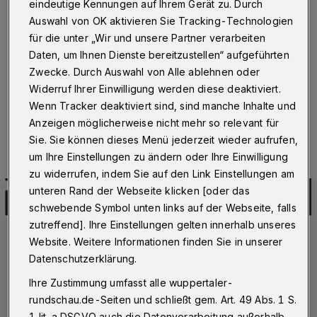
eindeutige Kennungen auf Ihrem Gerät zu. Durch
Wuppertal / Köln
·
Die Kölner Haie und Stürmer Dylan
Auswahl von OK aktivieren Sie Tracking-Technologien
Wruck haben sich darauf geeinigt, ihren laufenden
für die unter „Wir und unsere Partner verarbeiten
Vertrag in beidseitigem Einvernehmen zum 30. April
2018 aufzulösen.
Daten, um Ihnen Dienste bereitzustellen“ aufgeführten
Zwecke. Durch Auswahl von Alle ablehnen oder
Widerruf Ihrer Einwilligung werden diese deaktiviert.
Wenn Tracker deaktiviert sind, sind manche Inhalte und
02.05.2018 , 21:58 Uhr
Eine Minute Lesezeit
Anzeigen möglicherweise nicht mehr so relevant für
Sie. Sie können dieses Menü jederzeit wieder aufrufen,
um Ihre Einstellungen zu ändern oder Ihre Einwilligung
zu widerrufen, indem Sie auf den Link Einstellungen am
unteren Rand der Webseite klicken [oder das
schwebende Symbol unten links auf der Webseite, falls
zutreffend]. Ihre Einstellungen gelten innerhalb unseres
Website. Weitere Informationen finden Sie in unserer
Datenschutzerklärung.
Ihre Zustimmung umfasst alle wuppertaler-
rundschau.de-Seiten und schließt gem. Art. 49 Abs. 1 S.
1 lit. a DSGVO auch die Datenverarbeitung außerhalb