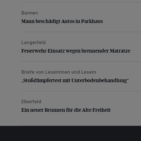
Barmen
Mann beschädigt Autos in Parkhaus
Mann beschädigt Autos in Parkhaus
Langerfeld
Feuerwehr-Einsatz wegen brennender Matratze
Feuerwehr-Einsatz wegen brennender Matratze
Briefe von Leserinnen und Lesern
„Stoßdämpfertest mit Unterbodenbehandlung“
„Stoßdämpfertest mit Unterbodenbehandlung“
Elberfeld
Ein neuer Brunnen für die Alte Freiheit
Ein neuer Brunnen für die Alte Freiheit