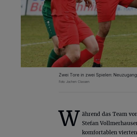
Zwei Tore in zwei Spielen: Neuzugang Yo
Foto: Jochen Classen
W
ährend das Team von
Stefan Vollmerhause
komfortablen vierten