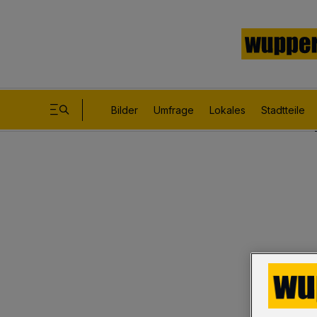
Bilder
Umfrage
Lokales
Stadtteile