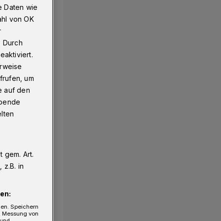
e Daten wie
ahl von OK
r
. Durch
aktiviert.
erweise
frufen, um
e auf den
ebende
elten
 gem. Art.
z.B. in
en:
gen. Speichern
e, Messung von
 und