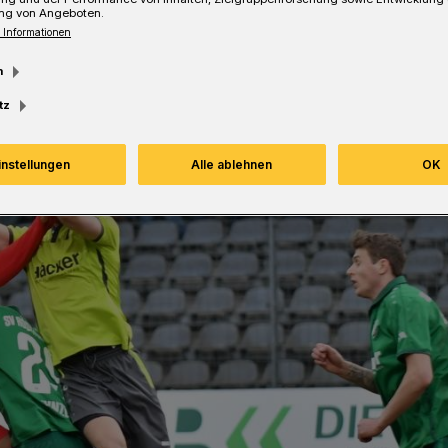
ng von Angeboten.
 Informationen
m
tz
instellungen
Alle ablehnen
OK