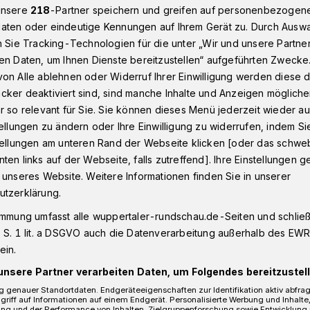
unsere
218
-Partner speichern und greifen auf personenbezogen
aten oder eindeutige Kennungen auf Ihrem Gerät zu. Durch Ausw
n Sie Tracking-Technologien für die unter „Wir und unsere Partne
veticker: Ahlen - WSV
en Daten, um Ihnen Dienste bereitzustellen“ aufgeführten Zwecke
on Alle ablehnen oder Widerruf Ihrer Einwilligung werden diese de
cker deaktiviert sind, sind manche Inhalte und Anzeigen möglich
r so relevant für Sie. Sie können dieses Menü jederzeit wieder au
tellungen zu ändern oder Ihre Einwilligung zu widerrufen, indem Si
Ahlen - WSV
stellungen am unteren Rand der Webseite klicken [oder das schw
ten links auf der Webseite, falls zutreffend]. Ihre Einstellungen g
 unseres Website. Weitere Informationen finden Sie in unserer
utzerklärung.
in auf die Tabelle der Fußball-
 am Samstag (14 Uhr, Liveticker) als
immung umfasst alle wuppertaler-rundschau.de-Seiten und schließt
bei Rot-Weiß Ahlen.
 S. 1 lit. a DSGVO auch die Datenverarbeitung außerhalb des EWR, 
ein.
unsere Partner verarbeiten Daten, um Folgendes bereitzustell
 genauer Standortdaten. Endgeräteeigenschaften zur Identifikation aktiv abfra
griff auf Informationen auf einem Endgerät. Personalisierte Werbung und Inhalt
Lesezeit
ung und der Performance von Inhalten, Zielgruppenforschung sowie Entwicklung