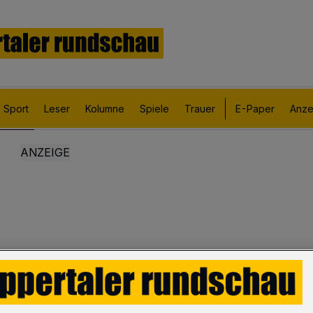
Sport
Leser
Kolumne
Spiele
Trauer
E-Paper
Anze