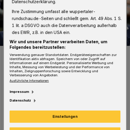
Datenschutzerklärung.
Ihre Zustimmung umfasst alle wuppertaler-
rundschau.de-Seiten und schließt gem. Art. 49 Abs. 1 S.
1 lit. a DSGVO auch die Datenverarbeitung außerhalb
des EWR, z.B. in den USA ein.
Wir und unsere Partner verarbeiten Daten, um
Folgendes bereitzustellen:
Auf die BHC-Torhüter Christopher Rudeck und Peter Johannesson
Verwendung genauer Standortdaten. Endgeräteeigenschaften zur
kommt viel Arbeit zu.
Identifikation aktiv abfragen. Speichern von oder Zugriff auf
Foto: Dirk Freund
Informationen auf einem Endgerät. Personalisierte Werbung und
Inhalte, Messung von Werbeleistung und der Performance von
Inhalten, Zielgruppenforschung sowie Entwicklung und
Verbesserung von Angeboten.
Ausführliche Informationen
Impressum
D
er BHC ist klarer Außenseiter, nicht nur
Datenschutz
wegen der 28:37-Niederlage am
vergangenen Sonntag bei Frisch Auf!
Einstellungen
Göppingen. Magdeburg steht unter Druck. Die