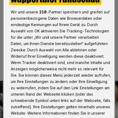
Magdeburg
Wir und unsere
218
-Partner speichern und greifen auf
Wuppertal / Düsseldorf
·
Der Handball-Bundesligist
personenbezogene Daten wie Browserdaten oder
Bergischer HC bekommt es am Donnerstag (6. April
2023) mit dem deutschen Meister SC Magdeburg zu
eindeutige Kennungen auf Ihrem Gerät zu. Durch
tun. Die Partie wird um 19:05 Uhr in der Düsseldorfer
Auswahl von OK aktivieren Sie Tracking-Technologien
Mitsubishi Electric Halle angepfiffen.
für die unter „Wir und unsere Partner verarbeiten
Daten, um Ihnen Dienste bereitzustellen“ aufgeführten
Zwecke. Durch Auswahl von Alle ablehnen oder
Widerruf Ihrer Einwilligung werden diese deaktiviert.
06.04.2023 , 09:00 Uhr
Eine Minute Lesezeit
Wenn Tracker deaktiviert sind, sind manche Inhalte und
Anzeigen möglicherweise nicht mehr so relevant für
Sie. Sie können dieses Menü jederzeit wieder aufrufen,
um Ihre Einstellungen zu ändern oder Ihre Einwilligung
zu widerrufen, indem Sie auf den Link Einstellungen am
unteren Rand der Webseite klicken [oder das
schwebende Symbol unten links auf der Webseite, falls
zutreffend]. Ihre Einstellungen gelten innerhalb unseres
Website. Weitere Informationen finden Sie in unserer