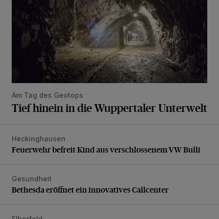
Am Tag des Geotops
Tief hinein in die Wuppertaler Unterwelt
Heckinghausen
Feuerwehr befreit Kind aus verschlossenem VW Bulli
Feuerwehr befreit Kind aus verschlossenem VW Bulli
Gesundheit
Bethesda eröffnet ein innovatives Callcenter
Bethesda eröffnet ein innovatives Callcenter
Elberfeld