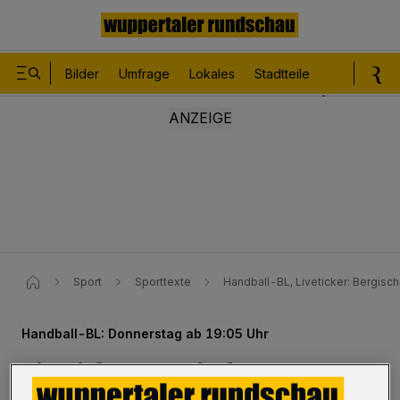
Bilder
Umfrage
Lokales
Stadtteile
Sport
Le
Sport
Sporttexte
Handball-BL, Liveticker: Bergisc
Handball-BL: Donnerstag ab 19:05 Uhr
Liveticker: Bergischer HC – SC