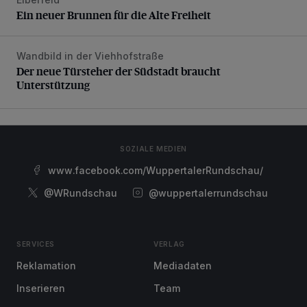
Ein neuer Brunnen für die Alte Freiheit
Ein neuer Brunnen für die Alte Freiheit
Wandbild in der Viehhofstraße
Der neue Türsteher der Südstadt braucht Unterstützung
Der neue Türsteher der Südstadt braucht
Unterstützung
SOZIALE MEDIEN
www.facebook.com/WuppertalerRundschau/
@WRundschau
@wuppertalerrundschau
SERVICES
VERLAG
Reklamation
Mediadaten
Inserieren
Team