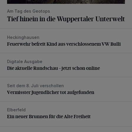
Am Tag des Geotops
Tief hinein in die Wuppertaler Unterwelt
Heckinghausen
Feuerwehr befreit Kind aus verschlossenem VW Bulli
Feuerwehr befreit Kind aus verschlossenem VW Bulli
Digitale Ausgabe
Die aktuelle Rundschau – jetzt schon online
Die aktuelle Rundschau – jetzt schon online
Seit dem 8. Juli verschollen
Vermisster Jugendlicher tot aufgefunden
Vermisster Jugendlicher tot aufgefunden
Elberfeld
Ein neuer Brunnen für die Alte Freiheit
Ein neuer Brunnen für die Alte Freiheit