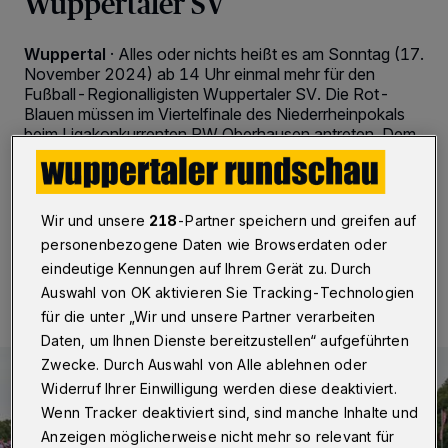
Wuppertaler SV
Wuppertal
·
Alles oder nichts heißt es am Sonntag (17.
November 2024) ab 14 Uhr einmal mehr für den
Fußball-Regionalligisten Wuppertaler SV. Die Rot-
Blauen müssen im Viertelfinale des Niederrheinpokals
beim Ligakonkurrenten RW Oberhausen antreten. Dem
Sieger winkt das Halbfinale gegen den Drittligisten RW
Essen, und das mit einem Heimspiel.
Wir und unsere
218
-Partner speichern und greifen auf
personenbezogene Daten wie Browserdaten oder
17.11.2024 , 08:30 Uhr
2 Minuten Lesezeit
eindeutige Kennungen auf Ihrem Gerät zu. Durch
Auswahl von OK aktivieren Sie Tracking-Technologien
für die unter „Wir und unsere Partner verarbeiten
Daten, um Ihnen Dienste bereitzustellen“ aufgeführten
Zwecke. Durch Auswahl von Alle ablehnen oder
Widerruf Ihrer Einwilligung werden diese deaktiviert.
Wenn Tracker deaktiviert sind, sind manche Inhalte und
Anzeigen möglicherweise nicht mehr so relevant für