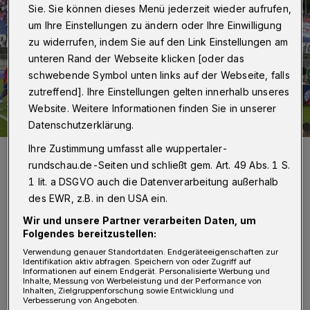
Sie. Sie können dieses Menü jederzeit wieder aufrufen,
um Ihre Einstellungen zu ändern oder Ihre Einwilligung
zu widerrufen, indem Sie auf den Link Einstellungen am
unteren Rand der Webseite klicken [oder das
schwebende Symbol unten links auf der Webseite, falls
zutreffend]. Ihre Einstellungen gelten innerhalb unseres
Website. Weitere Informationen finden Sie in unserer
Datenschutzerklärung.
Ihre Zustimmung umfasst alle wuppertaler-
Szene vor dem Ligaspiel zwischen dem WSV und RWO im August
im Stadion am Zoo.
rundschau.de-Seiten und schließt gem. Art. 49 Abs. 1 S.
Foto: Dirk Freund
1 lit. a DSGVO auch die Datenverarbeitung außerhalb
des EWR, z.B. in den USA ein.
Wir und unsere Partner verarbeiten Daten, um
Folgendes bereitzustellen:
Verwendung genauer Standortdaten. Endgeräteeigenschaften zur
Von Jörn Koldehoff
Identifikation aktiv abfragen. Speichern von oder Zugriff auf
Informationen auf einem Endgerät. Personalisierte Werbung und
Inhalte, Messung von Werbeleistung und der Performance von
Inhalten, Zielgruppenforschung sowie Entwicklung und
Verbesserung von Angeboten.
ie Essener waren am Samstag