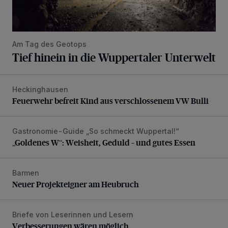
Am Tag des Geotops
Tief hinein in die Wuppertaler Unterwelt
Heckinghausen
Feuerwehr befreit Kind aus verschlossenem VW Bulli
Feuerwehr befreit Kind aus verschlossenem VW Bulli
Gastronomie-Guide „So schmeckt Wuppertal!“
„Goldenes W“: Weisheit, Geduld – und gutes Essen
„Goldenes W“: Weisheit, Geduld – und gutes Essen
Barmen
Neuer Projekteigner am Heubruch
Neuer Projekteigner am Heubruch
Briefe von Leserinnen und Lesern
Verbesserungen wären möglich
Verbesserungen wären möglich