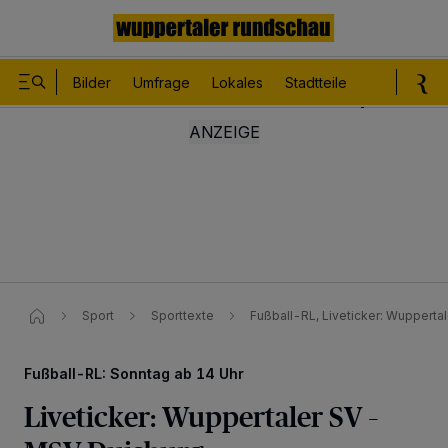
Bilder
Umfrage
Lokales
Stadtteile
Sport
Le
Sport
Sporttexte
Fußball-RL, Liveticker: Wupperta
Fußball-RL: Sonntag ab 14 Uhr
Liveticker: Wuppertaler SV –