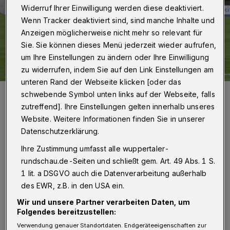
Widerruf Ihrer Einwilligung werden diese deaktiviert.
Wenn Tracker deaktiviert sind, sind manche Inhalte und
Anzeigen möglicherweise nicht mehr so relevant für
Sie. Sie können dieses Menü jederzeit wieder aufrufen,
um Ihre Einstellungen zu ändern oder Ihre Einwilligung
zu widerrufen, indem Sie auf den Link Einstellungen am
unteren Rand der Webseite klicken [oder das
Der WSV will vor eigener Kulisse überzeugen.
schwebende Symbol unten links auf der Webseite, falls
Foto: Dirk Freund
zutreffend]. Ihre Einstellungen gelten innerhalb unseres
Website. Weitere Informationen finden Sie in unserer
Datenschutzerklärung.
Ihre Zustimmung umfasst alle wuppertaler-
rundschau.de-Seiten und schließt gem. Art. 49 Abs. 1 S.
Von Jörn Koldehoff
1 lit. a DSGVO auch die Datenverarbeitung außerhalb
des EWR, z.B. in den USA ein.
V
or Saisonbeginn galten die Duisburger
Wir und unsere Partner verarbeiten Daten, um
Folgendes bereitzustellen:
als Meisterschaftsfavorit und Kandidat
Verwendung genauer Standortdaten. Endgeräteeigenschaften zur
für den direkten Wiederaufstieg in die 3. Liga.