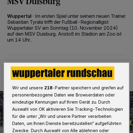
MSV Duisburg
Wuppertal
·
Im ersten Spiel unter seinem neuen Trainer
Sebastian Tyrala trifft der Fußball-Regionalligist
Wuppertaler SV am Sonntag (10. November 2024)
auf den MSV Duisburg. Anstoß im Stadion am Zoo ist
um 14 Uhr.
10.11.2024 , 08:30 Uhr
2 Minuten Lesezeit
Wir und unsere
218
-Partner speichern und greifen auf
personenbezogene Daten wie Browserdaten oder
eindeutige Kennungen auf Ihrem Gerät zu. Durch
Auswahl von OK aktivieren Sie Tracking-Technologien
für die unter „Wir und unsere Partner verarbeiten
Daten, um Ihnen Dienste bereitzustellen“ aufgeführten
Zwecke. Durch Auswahl von Alle ablehnen oder