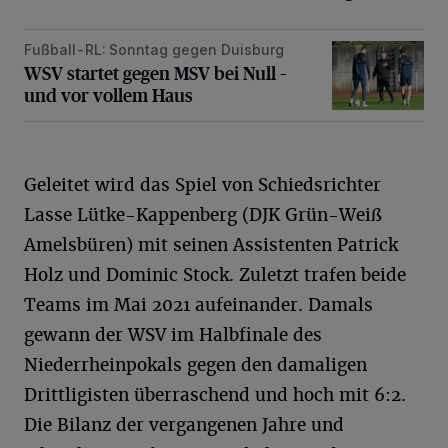
Fußball-RL: Sonntag gegen Duisburg
WSV startet gegen MSV bei Null – und vor vollem Haus
WSV startet gegen MSV bei Null –
und vor vollem Haus
Geleitet wird das Spiel von Schiedsrichter
Lasse Lütke-Kappenberg (DJK Grün-Weiß
Amelsbüren) mit seinen Assistenten Patrick
Holz und Dominic Stock. Zuletzt trafen beide
Teams im Mai 2021 aufeinander. Damals
gewann der WSV im Halbfinale des
Niederrheinpokals gegen den damaligen
Drittligisten überraschend und hoch mit 6:2.
Die Bilanz der vergangenen Jahre und