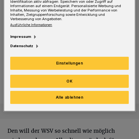
Identifikation aktiv abfragen. Speichern von oder Zugriff auf
Informationen auf einem Endgerät. Personalisierte Werbung und
Der WSV wurde als potenzieller Verfolger
Inhalte, Messung von Werbeleistung und der Performance von
Inhalten, Zielgruppenforschung sowie Entwicklung und
eingestuft. Nach 14 Spieltagen ist die
Verbesserung von Angeboten.
Ausführliche Informationen
Zwischenbilanz eindeutig: Während die
Meidericher den Erwartungen bislang gerecht
Impressum
wurden, liegen die Bergischen auf einem
Datenschutz
Abstiegsplatz.
Einstellungen
Fußball-RL: Sonntag gegen Duisburg
Appell von WSV-Sportchef Manno: „Ins Stadion kommen
Appell von WSV-Sportchef Manno:
OK
„Ins Stadion kommen“
Alle ablehnen
Den will der WSV so schnell wie möglich