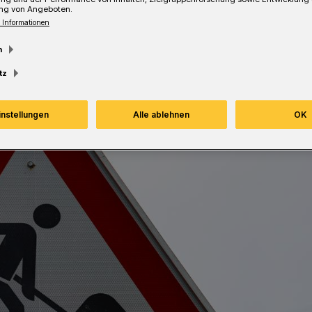
ng von Angeboten.
 Informationen
m
tz
instellungen
Alle ablehnen
OK