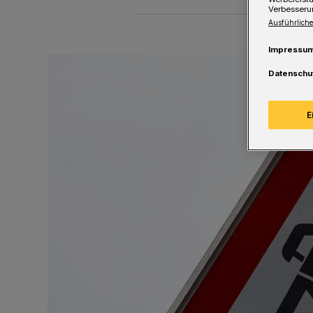
Verbesseru
Ausführliche
Impressu
Datenschu
E