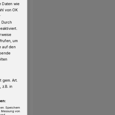
e Daten wie
ahl von OK
r
. Durch
aktiviert.
erweise
frufen, um
e auf den
ebende
elten
 gem. Art.
z.B. in
en:
gen. Speichern
e, Messung von
 und