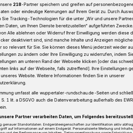
unsere
218
-Partner speichern und greifen auf personenbezogen
aten oder eindeutige Kennungen auf Ihrem Gerät zu. Durch Ausw
n Sie Tracking-Technologien für die unter „Wir und unsere Partne
e​ in Wuppertal: Arbeiten an Stromleitungen​
en Daten, um Ihnen Dienste bereitzustellen“ aufgeführten Zwecke
on Alle ablehnen oder Widerruf Ihrer Einwilligung werden diese de
cker deaktiviert sind, sind manche Inhalte und Anzeigen möglich
r so relevant für Sie. Sie können dieses Menü jederzeit wieder au
tellungen zu ändern oder Ihre Einwilligung zu widerrufen, indem Si
Stromleitungen
stellungen am unteren Rand der Webseite klicken [oder das schw
ten links auf der Webseite, falls zutreffend]. Ihre Einstellungen g
 unseres Website. Weitere Informationen finden Sie in unserer
utzerklärung.
r Stadtwerke (WSW) arbeiten ab
) in der Straße Zur Dörner Brücke an
immung umfasst alle wuppertaler-rundschau.de-Seiten und schließt
 S. 1 lit. a DSGVO auch die Datenverarbeitung außerhalb des EWR, 
ein.
unsere Partner verarbeiten Daten, um Folgendes bereitzustell
 genauer Standortdaten. Endgeräteeigenschaften zur Identifikation aktiv abfra
griff auf Informationen auf einem Endgerät. Personalisierte Werbung und Inhalt
Lesezeit
ung und der Performance von Inhalten, Zielgruppenforschung sowie Entwicklung