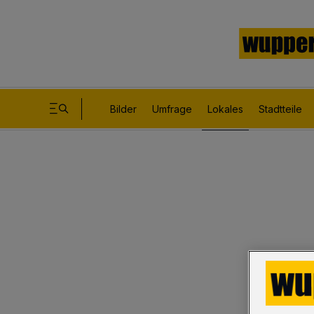
Bilder
Umfrage
Lokales
Stadtteile