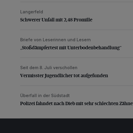
Langerfeld
Schwerer Unfall mit 2,48 Promille
Schwerer Unfall mit 2,48 Promille
Briefe von Leserinnen und Lesern
„Stoßdämpfertest mit Unterbodenbehandlung“
„Stoßdämpfertest mit Unterbodenbehandlung“
Seit dem 8. Juli verschollen
Vermisster Jugendlicher tot aufgefunden
Vermisster Jugendlicher tot aufgefunden
Überfall in der Südstadt
Polizei fahndet nach Dieb mit sehr schlechten Zähne
Polizei fahndet nach Dieb mit sehr schlechten Zähn