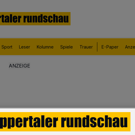
Sport
Leser
Kolumne
Spiele
Trauer
E-Paper
Anze