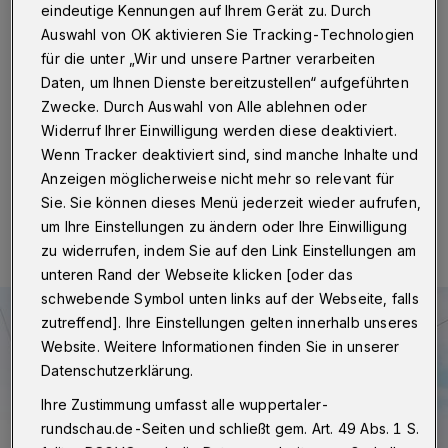
Osterferien unverändert
eindeutige Kennungen auf Ihrem Gerät zu. Durch
Auswahl von OK aktivieren Sie Tracking-Technologien
Wuppertal
·
Die Wuppertaler Stadtwerke /WSW)
für die unter „Wir und unsere Partner verarbeiten
fahren nach den Osterferien (Montag 12. April 2021)
Daten, um Ihnen Dienste bereitzustellen“ aufgeführten
den Schülerverkehr unverändert in vollem Umfang
Zwecke. Durch Auswahl von Alle ablehnen oder
weiter.
Widerruf Ihrer Einwilligung werden diese deaktiviert.
Wenn Tracker deaktiviert sind, sind manche Inhalte und
Anzeigen möglicherweise nicht mehr so relevant für
08.04.2021 , 12:00 Uhr
Eine Minute Lesezeit
Sie. Sie können dieses Menü jederzeit wieder aufrufen,
um Ihre Einstellungen zu ändern oder Ihre Einwilligung
zu widerrufen, indem Sie auf den Link Einstellungen am
unteren Rand der Webseite klicken [oder das
schwebende Symbol unten links auf der Webseite, falls
zutreffend]. Ihre Einstellungen gelten innerhalb unseres
Website. Weitere Informationen finden Sie in unserer
Datenschutzerklärung.
Ihre Zustimmung umfasst alle wuppertaler-
rundschau.de-Seiten und schließt gem. Art. 49 Abs. 1 S.