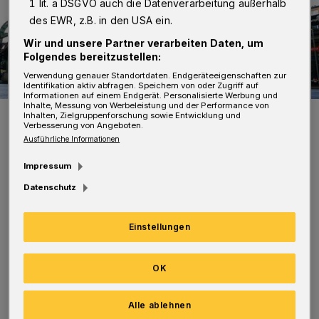
1 lit. a DSGVO auch die Datenverarbeitung außerhalb
des EWR, z.B. in den USA ein.
Wir und unsere Partner verarbeiten Daten, um
Folgendes bereitzustellen:
Verwendung genauer Standortdaten. Endgeräteeigenschaften zur
Identifikation aktiv abfragen. Speichern von oder Zugriff auf
Informationen auf einem Endgerät. Personalisierte Werbung und
Inhalte, Messung von Werbeleistung und der Performance von
Symbolfoto.
Inhalten, Zielgruppenforschung sowie Entwicklung und
Verbesserung von Angeboten.
Foto: Achim Otto
Ausführliche Informationen
Impressum
Datenschutz
Während er unverändert bleibt, fahren die
Einstellungen
Einsatzwagen zur Universität nicht wie
gewohnt. Denn: Das Angebot wird nach
OK
Absprache mit der Uni angepasst. Die
Einsatzwagen mit der Kennung E800 fahren
Alle ablehnen