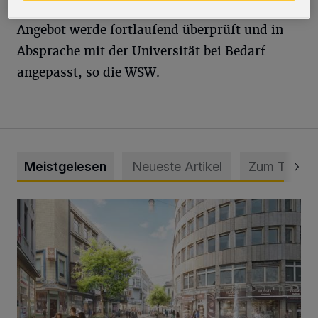
von 7.30 bis 15.30 Uhr alle 20 Minuten.Das
Angebot werde fortlaufend überprüft und in
Absprache mit der Universität bei Bedarf
angepasst, so die WSW.
Meistgelesen
Neueste Artikel
Zum Thema
Ein neuer Brunnen für die Alte Freiheit