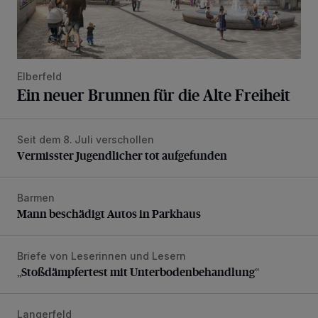
Elberfeld
Ein neuer Brunnen für die Alte Freiheit
Seit dem 8. Juli verschollen
Vermisster Jugendlicher tot aufgefunden
Vermisster Jugendlicher tot aufgefunden
Barmen
Mann beschädigt Autos in Parkhaus
Mann beschädigt Autos in Parkhaus
Briefe von Leserinnen und Lesern
„Stoßdämpfertest mit Unterbodenbehandlung“
„Stoßdämpfertest mit Unterbodenbehandlung“
Langerfeld
Feuerwehr-Einsatz wegen brennender Matratze