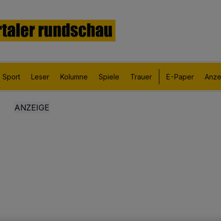
Sport
Leser
Kolumne
Spiele
Trauer
E-Paper
Anze