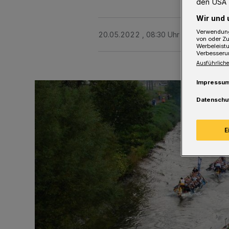
den USA 
Wir und 
Verwendung
20.05.2022 , 08:30 Uhr
2 Minuten Le
von oder Zu
Werbeleist
Verbesseru
Ausführliche
Impressu
Datenschu
E