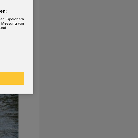
en:
gen. Speichern
e, Messung von
 und