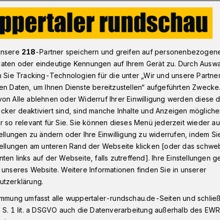
ort im Park“: Gemeinsam draußen trainieren
unsere
218
-Partner speichern und greifen auf personenbezogen
aten oder eindeutige Kennungen auf Ihrem Gerät zu. Durch Ausw
n Sie Tracking-Technologien für die unter „Wir und unsere Partne
n
en Daten, um Ihnen Dienste bereitzustellen“ aufgeführten Zwecke
ark“: Gemeinsam
on Alle ablehnen oder Widerruf Ihrer Einwilligung werden diese de
cker deaktiviert sind, sind manche Inhalte und Anzeigen möglich
nieren
r so relevant für Sie. Sie können dieses Menü jederzeit wieder au
tellungen zu ändern oder Ihre Einwilligung zu widerrufen, indem Si
stellungen am unteren Rand der Webseite klicken [oder das schw
ten links auf der Webseite, falls zutreffend]. Ihre Einstellungen g
is zum 14. August 2022 können alle
 unseres Website. Weitere Informationen finden Sie in unserer
pertaler Sport- und Bewegungsangebote
utzerklärung.
n. Damit geht das Programm „Sport im
immung umfasst alle wuppertaler-rundschau.de-Seiten und schließt
.
 S. 1 lit. a DSGVO auch die Datenverarbeitung außerhalb des EWR, 