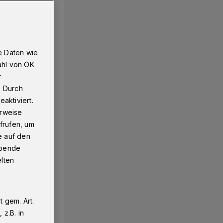
e Daten wie
ahl von OK
r
. Durch
aktiviert.
erweise
frufen, um
e auf den
ebende
elten
 gem. Art.
z.B. in