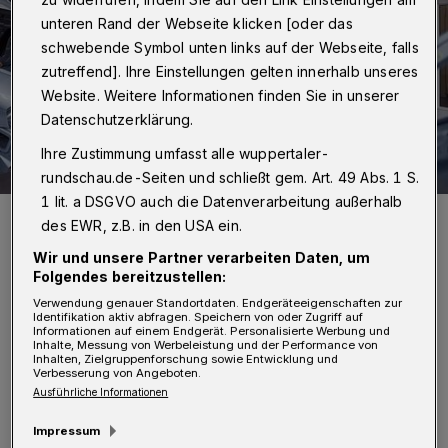
unteren Rand der Webseite klicken [oder das
schwebende Symbol unten links auf der Webseite, falls
zutreffend]. Ihre Einstellungen gelten innerhalb unseres
Website. Weitere Informationen finden Sie in unserer
Datenschutzerklärung.
Ihre Zustimmung umfasst alle wuppertaler-
rundschau.de-Seiten und schließt gem. Art. 49 Abs. 1 S.
1 lit. a DSGVO auch die Datenverarbeitung außerhalb
Die Fachdisziplin Sicherheitstechnik gibt es nun schon seit 50
des EWR, z.B. in den USA ein.
Jahren an der BUW.
Foto: Peter Gwiazda
Wir und unsere Partner verarbeiten Daten, um
Folgendes bereitzustellen:
Verwendung genauer Standortdaten. Endgeräteeigenschaften zur
Identifikation aktiv abfragen. Speichern von oder Zugriff auf
Informationen auf einem Endgerät. Personalisierte Werbung und
Inhalte, Messung von Werbeleistung und der Performance von
Inhalten, Zielgruppenforschung sowie Entwicklung und
S
Verbesserung von Angeboten.
icherheitstechnik ist eine
Ausführliche Informationen
ingenieurwissenschaftliche Disziplin mit
Impressum
einem fachübergreifenden und