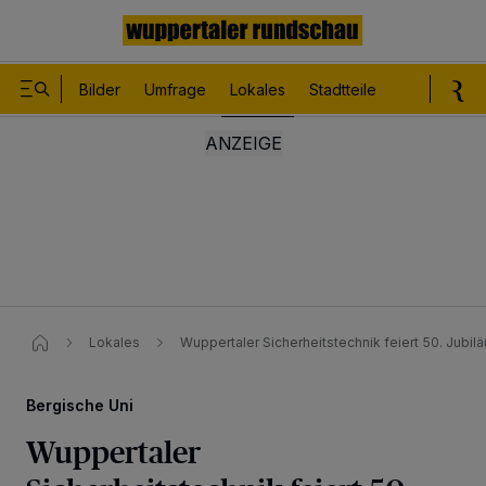
Bilder
Umfrage
Lokales
Stadtteile
Sport
Le
Lokales
Wuppertaler Sicherheitstechnik feiert 50. Jubil
Bergische Uni
Wuppertaler