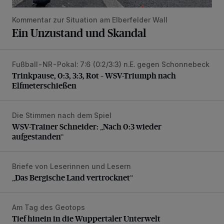
Kommentar zur Situation am Elberfelder Wall
Ein Unzustand und Skandal
Fußball-NR-Pokal: 7:6 (0:2/3:3) n.E. gegen Schonnebeck
Trinkpause, 0:3, 3:3, Rot – WSV-Triumph nach Elfmetersc
Trinkpause, 0:3, 3:3, Rot – WSV-Triumph nach
Elfmeterschießen
Die Stimmen nach dem Spiel
WSV-Trainer Schneider: „Nach 0:3 wieder aufgestanden“
WSV-Trainer Schneider: „Nach 0:3 wieder
aufgestanden“
Briefe von Leserinnen und Lesern
„Das Bergische Land vertrocknet“
„Das Bergische Land vertrocknet“
Am Tag des Geotops
Tief hinein in die Wuppertaler Unterwelt
Tief hinein in die Wuppertaler Unterwelt