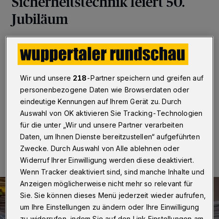
Sicherheitstechnik feiert 50.
Jubiläum
Wuppertal
·
Die Fachdisziplin Sicherheitstechnik feiert
in diesem Jahr ihr 50. Jubiläum. Nach Gründung der
Bergischen Universität Wuppertal (BUW) 1972, damals
noch als Gesamthochschule, etablierte sich dort 1975
Wir und unsere
218
-Partner speichern und greifen auf
das Fach Sicherheitstechnik – mit bundesweit
personenbezogene Daten wie Browserdaten oder
einmaligem Studiengang.
eindeutige Kennungen auf Ihrem Gerät zu. Durch
Auswahl von OK aktivieren Sie Tracking-Technologien
für die unter „Wir und unsere Partner verarbeiten
27.05.2025 , 09:00 Uhr
Eine Minute Lesezeit
Daten, um Ihnen Dienste bereitzustellen“ aufgeführten
Zwecke. Durch Auswahl von Alle ablehnen oder
Widerruf Ihrer Einwilligung werden diese deaktiviert.
Wenn Tracker deaktiviert sind, sind manche Inhalte und
Anzeigen möglicherweise nicht mehr so relevant für
Sie. Sie können dieses Menü jederzeit wieder aufrufen,
um Ihre Einstellungen zu ändern oder Ihre Einwilligung
zu widerrufen, indem Sie auf den Link Einstellungen am