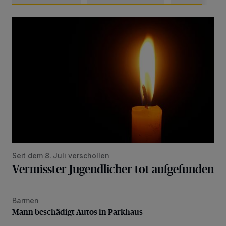
Vermisster Jugendlicher tot aufgefunden
Seit dem 8. Juli verschollen
Vermisster Jugendlicher tot aufgefunden
Barmen
Mann beschädigt Autos in Parkhaus
Mann beschädigt Autos in Parkhaus