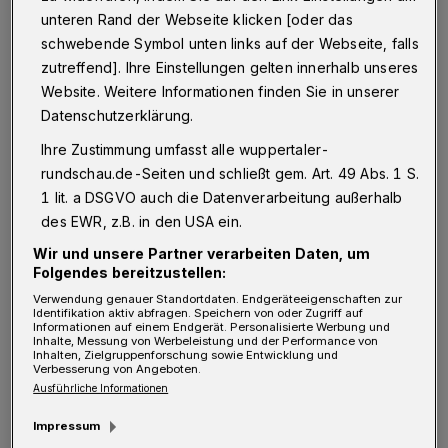
wieder alles anders. Bei der Pressekonferenz
unteren Rand der Webseite klicken [oder das
des Oberbürgermeisters wurde bekannt
schwebende Symbol unten links auf der Webseite, falls
gegeben, dass die NRW-Landesregierung die
zutreffend]. Ihre Einstellungen gelten innerhalb unseres
Website. Weitere Informationen finden Sie in unserer
Martinszüge nun als „dem Grunde nach
Datenschutzerklärung.
erlaubt“ einstuft – allerdings vor Ort bei
Ihre Zustimmung umfasst alle wuppertaler-
jedem Zug-Antrag geprüft werden muss, ob
rundschau.de-Seiten und schließt gem. Art. 49 Abs. 1 S.
die Corona-Regeln eingehalten werden
1 lit. a DSGVO auch die Datenverarbeitung außerhalb
(können).
des EWR, z.B. in den USA ein.
Wir und unsere Partner verarbeiten Daten, um
Stadtdirektor Johannes Slawig als Leiter des
Folgendes bereitzustellen:
Wuppertaler Corona-Krisenstabes fand klare
Verwendung genauer Standortdaten. Endgeräteeigenschaften zur
Identifikation aktiv abfragen. Speichern von oder Zugriff auf
Worte für diesen Schlingerkurs, der nun – so
Informationen auf einem Endgerät. Personalisierte Werbung und
Inhalte, Messung von Werbeleistung und der Performance von
Inhalten, Zielgruppenforschung sowie Entwicklung und
Slawig – „den Kommunen den Schwarzen
Verbesserung von Angeboten.
Peter zuschiebt“. Der Stadtdirektor: „Ich kann
Ausführliche Informationen
das nur als Mutlosigkeit des Landes
Impressum