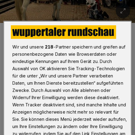
St. Martin im Jahr 2019 vor der Elberfelder Laurentiuskirche.
Foto: Christoph Petersen
Wir und unsere
218
-Partner speichern und greifen auf
personenbezogene Daten wie Browserdaten oder
eindeutige Kennungen auf Ihrem Gerät zu. Durch
Auswahl von OK aktivieren Sie Tracking-Technologien
Von Stefan Seitz
für die unter „Wir und unsere Partner verarbeiten
Daten, um Ihnen Dienste bereitzustellen“ aufgeführten
N
Zwecke. Durch Auswahl von Alle ablehnen oder
och am Freitag (4. September 2020)
Widerruf Ihrer Einwilligung werden diese deaktiviert.
schien klar: Laut NRW-
Wenn Tracker deaktiviert sind, sind manche Inhalte und
Landesanordnung können Martinszüge in
Anzeigen möglicherweise nicht mehr so relevant für
diesem (Corona-)Jahr nicht genehmigt
Sie. Sie können dieses Menü jederzeit wieder aufrufen,
um Ihre Einstellungen zu ändern oder Ihre Einwilligung
werden. Am Montag (7. September) war
zu widerrufen, indem Sie auf den Link Einstellungen am