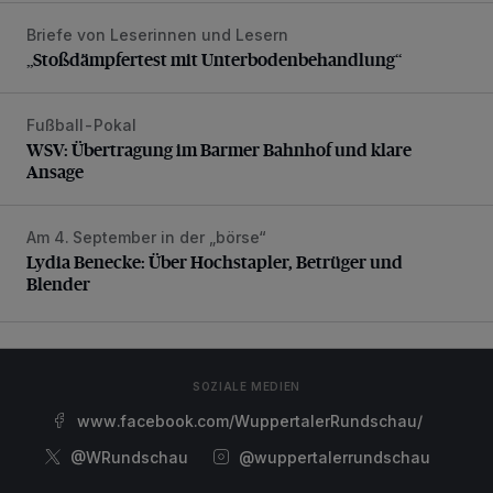
Briefe von Leserinnen und Lesern
„Stoßdämpfertest mit Unterbodenbehandlung“
„Stoßdämpfertest mit Unterbodenbehandlung“
Fußball-Pokal
WSV: Übertragung im Barmer Bahnhof und klare Ansage
WSV: Übertragung im Barmer Bahnhof und klare
Ansage
Am 4. September in der „börse“
Lydia Benecke: Über Hochstapler, Betrüger und Blender
Lydia Benecke: Über Hochstapler, Betrüger und
Blender
SOZIALE MEDIEN
www.facebook.com/WuppertalerRundschau/
@WRundschau
@wuppertalerrundschau