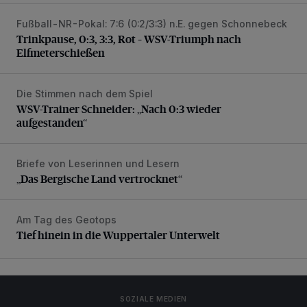
Fußball-NR-Pokal: 7:6 (0:2/3:3) n.E. gegen Schonnebeck
Trinkpause, 0:3, 3:3, Rot – WSV-Triumph nach Elfmetersc
Trinkpause, 0:3, 3:3, Rot – WSV-Triumph nach
Elfmeterschießen
Die Stimmen nach dem Spiel
WSV-Trainer Schneider: „Nach 0:3 wieder aufgestanden“
WSV-Trainer Schneider: „Nach 0:3 wieder
aufgestanden“
Briefe von Leserinnen und Lesern
„Das Bergische Land vertrocknet“
„Das Bergische Land vertrocknet“
Am Tag des Geotops
Tief hinein in die Wuppertaler Unterwelt
Tief hinein in die Wuppertaler Unterwelt
SOZIALE MEDIEN