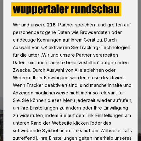
„Mauerschau – DDR als Film“
Wuppertal
·
Dr. Dominik Orth, Germanist an der
Bergischen Universität Wuppertal, hat mit Prof. Dr.
Wir und unsere
218
-Partner speichern und greifen auf
Heinz-Peter Preusser von der Universität Bielefeld
personenbezogene Daten wie Browserdaten oder
einen Sammelband mit dem Titel „Mauerschau – Die
eindeutige Kennungen auf Ihrem Gerät zu. Durch
DDR als Film“ herausgegeben.
Auswahl von OK aktivieren Sie Tracking-Technologien
für die unter „Wir und unsere Partner verarbeiten
Daten, um Ihnen Dienste bereitzustellen“ aufgeführten
02.07.2020 , 22:08 Uhr
Eine Minute Lesezeit
Zwecke. Durch Auswahl von Alle ablehnen oder
Widerruf Ihrer Einwilligung werden diese deaktiviert.
Wenn Tracker deaktiviert sind, sind manche Inhalte und
Anzeigen möglicherweise nicht mehr so relevant für
Sie. Sie können dieses Menü jederzeit wieder aufrufen,
um Ihre Einstellungen zu ändern oder Ihre Einwilligung
zu widerrufen, indem Sie auf den Link Einstellungen am
unteren Rand der Webseite klicken [oder das
schwebende Symbol unten links auf der Webseite, falls
zutreffend]. Ihre Einstellungen gelten innerhalb unseres