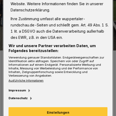
Website. Weitere Informationen finden Sie in unserer
Datenschutzerklärung.
Ihre Zustimmung umfasst alle wuppertaler-
rundschau.de-Seiten und schließt gem. Art. 49 Abs. 1 S.
1 lit. a DSGVO auch die Datenverarbeitung außerhalb
des EWR, z.B. in den USA ein.
Wir und unsere Partner verarbeiten Daten, um
Folgendes bereitzustellen:
Die Reste der Berliner Mauer - ein Mahnmal.
Verwendung genauer Standortdaten. Endgeräteeigenschaften zur
Identifikation aktiv abfragen. Speichern von oder Zugriff auf
Foto: Wuppertaler Rundschau / jak
Informationen auf einem Endgerät. Personalisierte Werbung und
Inhalte, Messung von Werbeleistung und der Performance von
Inhalten, Zielgruppenforschung sowie Entwicklung und
Verbesserung von Angeboten.
Ausführliche Informationen
D
Impressum
ieser stellt sich der Aufgabe, wirksame
Datenschutz
Bilder aus und über die DDR in
Einzelanalysen von Klassikern der Deutschen
Einstellungen