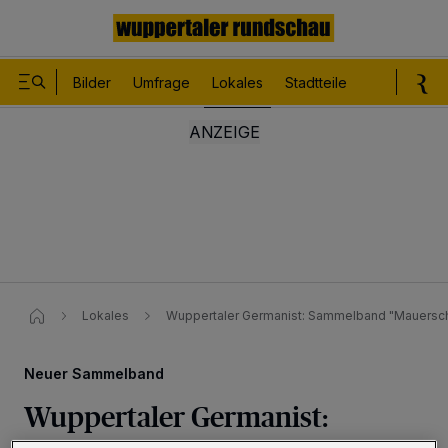
Bilder
Umfrage
Lokales
Stadtteile
Sport
Le
Lokales
Wuppertaler Germanist: Sammelband "Mauerscha
Neuer Sammelband
Wuppertaler Germanist: